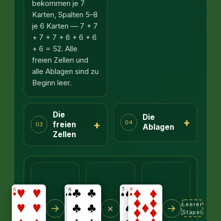
bekommen je 7
Karten, Spalten 5–8
je 6 Karten — 7 + 7
+ 7 + 7 + 6 + 6 + 6
+ 6 = 52. Alle
freien Zellen und
alle Ablagen sind zu
Beginn leer.
Die
Die
+
+
04
freien
03
Ablagen
Zellen
Leerer
→
×
→
Stapel