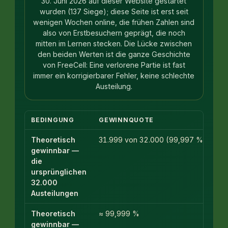
30. Juni 2026 auf dieser Website gestartet
wurden (137 Siege); diese Seite ist erst seit
wenigen Wochen online, die frühen Zahlen sind
also von Erstbesuchern geprägt, die noch
mitten im Lernen stecken. Die Lücke zwischen
den beiden Werten ist die ganze Geschichte
von FreeCell: Eine verlorene Partie ist fast
immer ein korrigierbarer Fehler, keine schlechte
Austeilung.
BEDINGUNG
GEWINNQUOTE
Theoretisch
31.999 von 32.000 (99,997 %)
gewinnbar —
die
ursprünglichen
32.000
Austeilungen
Theoretisch
≈ 99,999 %
gewinnbar —