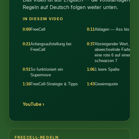
Regeln auf Deutsch folgen weiter unten.
IN DIESEM VIDEO
0:00
FreeCell
0:11
Ablagen — Ass bis Köni
0:21
Anfangsaufstellung bei
0:37
Absteigender Wert,
FreeCell
abwechselnde Farben 
eine rote 6 auf einer
schwarzen 7
0:51
So funktioniert ein
1:06
1 leere Spalte
Supermove
1:16
FreeCell-Strategie & Tipps
1:43
Gewinnquote
YouTube ›
FREECELL-REGELN