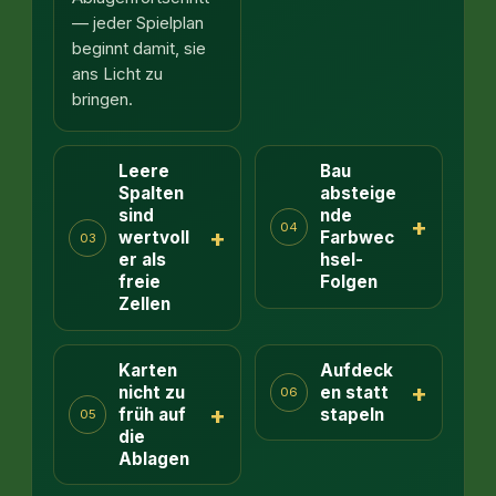
— jeder Spielplan
beginnt damit, sie
ans Licht zu
bringen.
Leere
Bau
Spalten
absteige
sind
nde
+
04
+
wertvoll
Farbwec
03
er als
hsel-
freie
Folgen
Zellen
Karten
Aufdeck
+
nicht zu
en statt
06
+
früh auf
stapeln
05
die
Ablagen