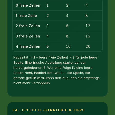
0 freie Zellen
1
2
4
1 freie Zelle
2
4
8
2 freie Zellen
3
6
12
3 freie Zellen
4
8
16
4 freie Zellen
5
10
20
Kapazität = (1 + leere freie Zellen) × 2 für jede leere
Spalte. Eine frische Austeilung startet bei der
hervorgehobenen 5. Wer eine Folge IN eine leere
Spalte zieht, halbiert den Wert — die Spalte, die
gerade gefüllt wird, kann den Zug, den sie empfängt,
nicht mehr verdoppeln.
04 · FREECELL-STRATEGIE & TIPPS