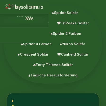
♥︎
Solitär
♠︎
Spider Solitär
A
A
A
A
♦︎
Pyramide Solitär
♥︎
TriPeaks Solitär
♥︎
Ziehe 3
♠︎
Spider 2 Farben
♠︎
Spider 4 Farben
♦︎
Yukon Solitär
♦︎
Crescent Solitär
♥︎
Canfield Solitär
♣︎
Forty Thieves Solitär
♦︎
Tägliche Herausforderung
F
R