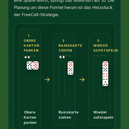
eine Spalte leerst, springt das Maximum auf 10. Die
Planung um diese Formel herum ist das Herzstück
der FreeCell-Strategie.
Drei Bilder. Erstens: Auf einer Spalte liegt die F
1 ·
2 ·
3 ·
OBERE
BASISKARTE
WIEDER
KARTEN
ZIEHEN
AUFSTAPELN
PARKEN
→
→
Basiskarte
Wieder
Obere
ziehen
aufstapeln
Karten
parken