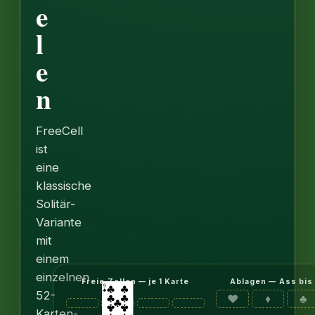
e
l
e
n
FreeCell
ist
eine
klassische
Solitär-
Variante
mit
einem
einzelnen
Freie Zellen — je 1 Karte
Ablagen — Ass bis
52-
♥
♦
♣
Karten-