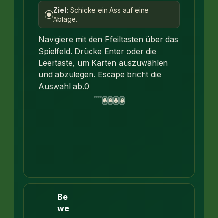
Ziel:
Schicke ein Ass auf eine
●
Ablage.
Navigiere mit den Pfeiltasten über das
Spielfeld. Drücke Enter oder die
Leertaste, um Karten auszuwählen
und abzulegen. Escape bricht die
Auswahl ab.
0
A
A
A
A
♥
♦
♣
♠
Be
we