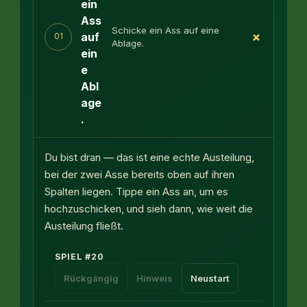
ein
Ass
Schicke ein Ass auf eine
+
auf
01
Ablage.
ein
e
Abl
age
.
Du bist dran — das ist eine echte Austeilung,
bei der zwei Asse bereits oben auf ihren
Spalten liegen. Tippe ein Ass an, um es
hochzuschicken, und sieh dann, wie weit die
Austeilung fließt.
SPIEL
#
20
Rückgängig
Hinweis
Neustart