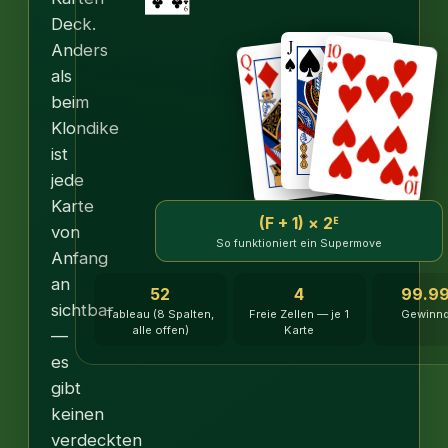
Deck.
Anders
als
beim
Klondike
ist
jede
Karte
(F + 1) × 2ᴱ
von
So funktioniert ein Supermove
Anfang
an
52
4
99.9
sichtbar
Tableau (8 Spalten,
Freie Zellen — je 1
Gewinn
alle offen)
Karte
—
es
gibt
keinen
verdeckten