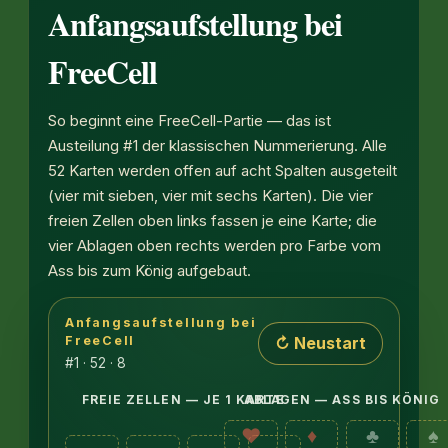
Anfangsaufstellung bei
FreeCell
So beginnt eine FreeCell-Partie — das ist
Austeilung #1 der klassischen Nummerierung. Alle
52 Karten werden offen auf acht Spalten ausgeteilt
(vier mit sieben, vier mit sechs Karten). Die vier
freien Zellen oben links fassen je eine Karte; die
vier Ablagen oben rechts werden pro Farbe vom
Ass bis zum König aufgebaut.
Anfangsaufstellung bei
Acht Tableau-Spalten mit offenen Karten: Die erste
↻ Neustart
FreeCell
#1 · 52 · 8
FREIE ZELLEN — JE 1 KARTE
ABLAGEN — ASS BIS KÖNIG
♥
♦
♣
♠