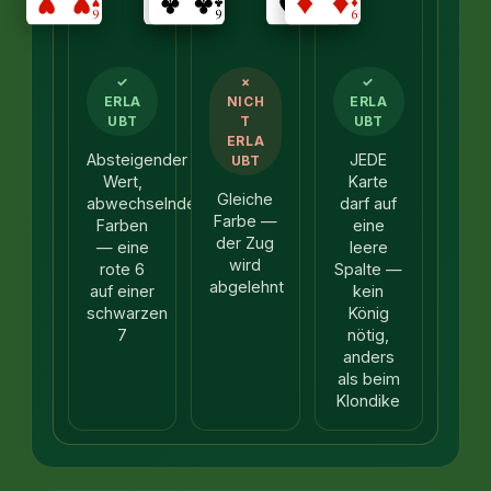
✓
×
✓
ERLA
NICH
ERLA
UBT
T
UBT
ERLA
Absteigender
JEDE
UBT
Wert,
Karte
Gleiche
abwechselnde
darf auf
Farbe —
Farben
eine
der Zug
— eine
leere
wird
rote 6
Spalte —
abgelehnt
auf einer
kein
schwarzen
König
7
nötig,
anders
als beim
Klondike