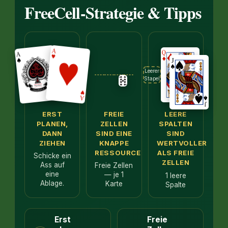
FreeCell-Strategie & Tipps
Leerer
Stapel
ERST
FREIE
LEERE
PLANEN,
ZELLEN
SPALTEN
DANN
SIND EINE
SIND
ZIEHEN
KNAPPE
WERTVOLLER
RESSOURCE
ALS FREIE
Schicke ein
ZELLEN
Ass auf
Freie Zellen
eine
— je 1
1 leere
Ablage.
Karte
Spalte
Erst
Freie