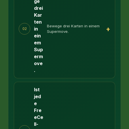
ge
drei
Kar
ten
Bewege drei Karten in einem
+
in
02
Supermove.
ein
em
Sup
erm
ove
.
Ist
jed
e
Fre
eCe
ll-