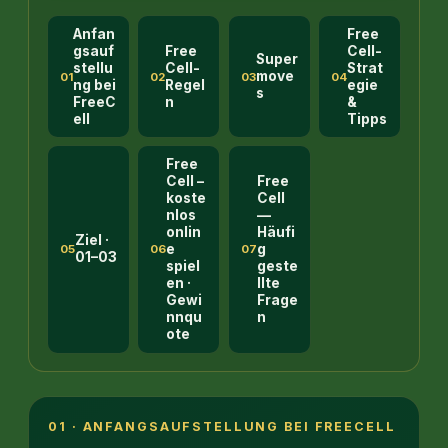
Anfan
Free
gsauf
Free
Cell-
Super
stellu
Cell-
Strat
move
01
02
03
04
ng bei
Regel
egie
s
FreeC
n
&
ell
Tipps
Free
Cell –
Free
koste
Cell
nlos
—
onlin
Häufi
Ziel ·
e
g
05
06
07
01–03
spiel
geste
en ·
llte
Gewi
Frage
nnqu
n
ote
01 · ANFANGSAUFSTELLUNG BEI FREECELL