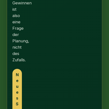
Gewinnen
ist
also
eine
Frage
der
Planung,
nicht
des
Zufalls.
N
e
u
e
s
S