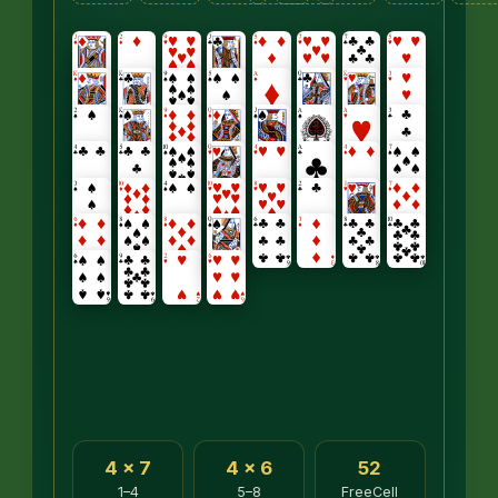
4 × 7
4 × 6
52
1–4
5–8
FreeCell