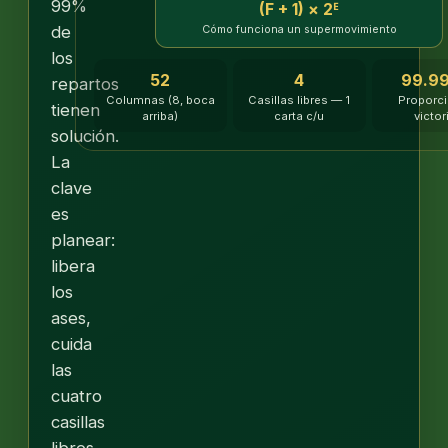
99%
(F + 1) × 2ᴱ
de
Cómo funciona un supermovimiento
los
52
4
99.9
repartos
Columnas (8, boca
Casillas libres — 1
Proporci
tienen
arriba)
carta c/u
victor
solución.
La
clave
es
planear:
libera
los
ases,
cuida
las
cuatro
casillas
libres