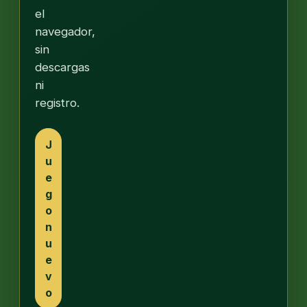
el
navegador,
sin
descargas
ni
registro.
J
u
e
g
o
n
u
e
v
o