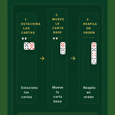
Tres paneles. Primero: una secuencia de 7 de picas
2 ·
MUEVE
1 ·
3 ·
LA
ESTACIONA
REAPILA
CARTA
LAS
EN
BASE
CARTAS
ORDEN
→
→
Mueve
Estaciona
Reapila
la
las
en
carta
cartas
orden
base