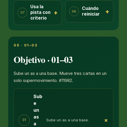
Usa la
Cuándo
+
+
08
pista con
07
reiniciar
criterio
05 · 01–03
Objetivo · 01–03
Sube un as a una base. Mueve tres cartas en un
solo supermovimiento. #11982.
Sub
e
un
as
+
Sube un as a una base.
01
a