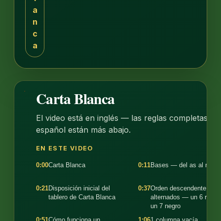
a
n
c
a
Carta Blanca
1:56
El video está en inglés — las reglas completas en
español están más abajo.
EN ESTE VIDEO
0:00
Carta Blanca
0:11
Bases — del as al rey
0:21
Disposición inicial del
0:37
Orden descendente, col
tablero de Carta Blanca
alternados — un 6 rojo 
un 7 negro
0:51
Cómo funciona un
1:06
1 columna vacía