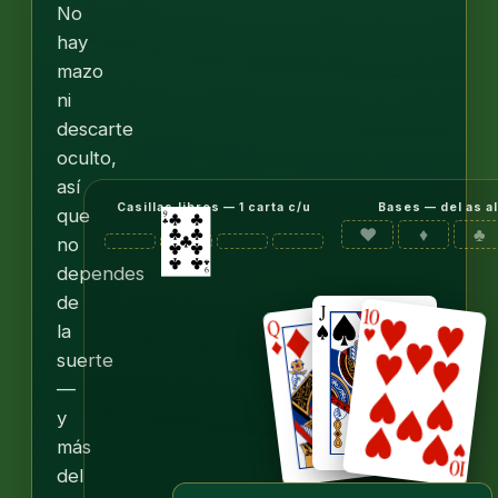
No
hay
mazo
ni
descarte
oculto,
así
Casillas libres — 1 carta c/u
Bases — del as al
que
♥
♦
♣
no
dependes
de
la
suerte
—
y
más
del