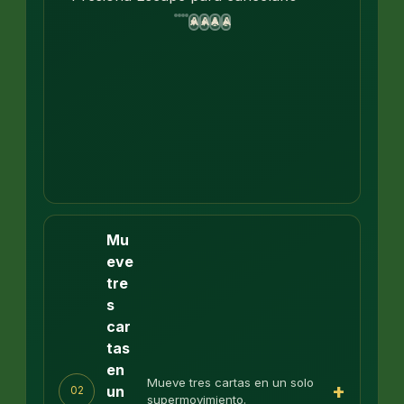
A
A
A
A
♥
♦
♣
♠
Mu
eve
tre
s
car
tas
en
Mueve tres cartas en un solo
+
un
02
supermovimiento.