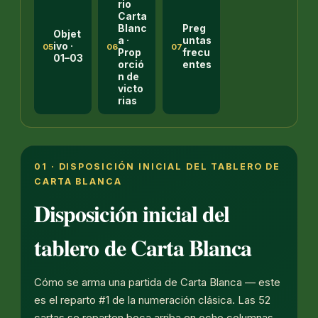
rio
Carta
Blanc
Preg
Objet
a ·
untas
ivo ·
05
06
07
Prop
frecu
01–03
orció
entes
n de
victo
rias
01 · DISPOSICIÓN INICIAL DEL TABLERO DE
CARTA BLANCA
Disposición inicial del
tablero de Carta Blanca
Cómo se arma una partida de Carta Blanca — este
es el reparto #1 de la numeración clásica. Las 52
cartas se reparten boca arriba en ocho columnas