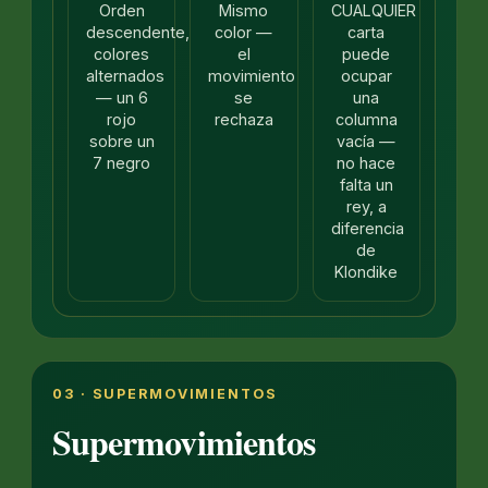
Orden
Mismo
CUALQUIER
descendente,
color —
carta
colores
el
puede
alternados
movimiento
ocupar
— un 6
se
una
rojo
rechaza
columna
sobre un
vacía —
7 negro
no hace
falta un
rey, a
diferencia
de
Klondike
03 · SUPERMOVIMIENTOS
Supermovimientos