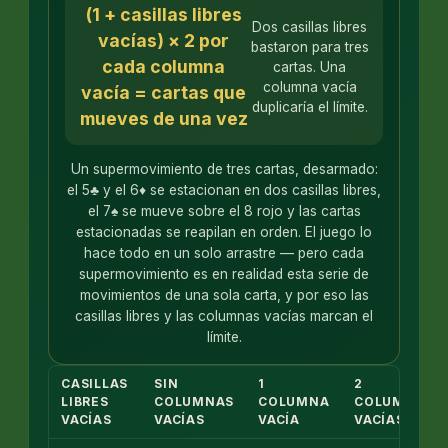
(1 + casillas libres
Dos casillas libres
vacías) × 2 por
bastaron para tres
cada columna
cartas. Una
columna vacía
vacía = cartas que
duplicaría el límite.
mueves de una vez
Un supermovimiento de tres cartas, desarmado:
el 5♣ y el 6♦ se estacionan en dos casillas libres,
el 7♠ se mueve sobre el 8 rojo y las cartas
estacionadas se reapilan en orden. El juego lo
hace todo en un solo arrastre — pero cada
supermovimiento es en realidad esta serie de
movimientos de una sola carta, y por eso las
casillas libres y las columnas vacías marcan el
límite.
CASILLAS
SIN
1
2
LIBRES
COLUMNAS
COLUMNA
COLUMNAS
VACÍAS
VACÍAS
VACÍA
VACÍAS