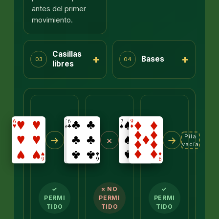
antes del primer
movimiento.
Casillas
+
+
Bases
03
04
libres
Pila
→
×
→
vacía
✓
× NO
✓
PERMI
PERMI
PERMI
TIDO
TIDO
TIDO