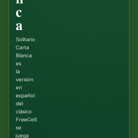
c
a
Solitario
Carta
Blanca
es
la
versión
en
español
del
clásico
FreeCell:
se
juega