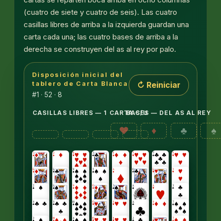
(cuatro de siete y cuatro de seis). Las cuatro
casillas libres de arriba a la izquierda guardan una
carta cada una; las cuatro bases de arriba a la
derecha se construyen del as al rey por palo.
Disposición inicial del
Ocho columnas de cartas boca arriba: las primeras 
↻ Reiniciar
tablero de Carta Blanca
#1 · 52 · 8
CASILLAS LIBRES — 1 CARTA C/U
BASES — DEL AS AL REY
♥
♦
♣
♠