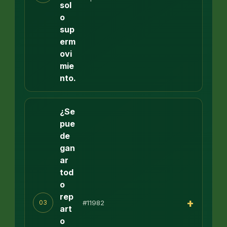
sol
o
sup
erm
ovi
mie
nto.
¿Se
pue
de
gan
ar
tod
o
rep
+
#11982
03
art
o