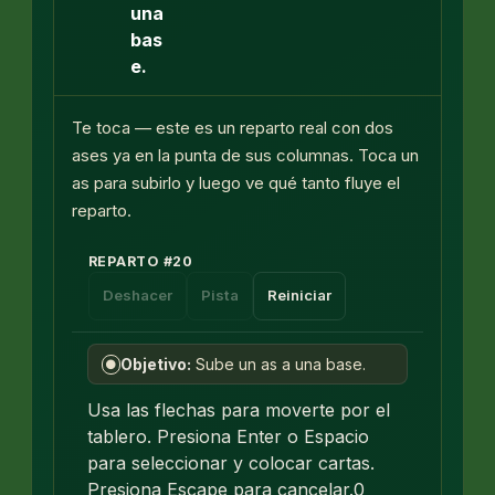
una
bas
e.
Te toca — este es un reparto real con dos
ases ya en la punta de sus columnas. Toca un
as para subirlo y luego ve qué tanto fluye el
reparto.
REPARTO
#
20
Deshacer
Pista
Reiniciar
Objetivo:
Sube un as a una base.
●
Usa las flechas para moverte por el
tablero. Presiona Enter o Espacio
para seleccionar y colocar cartas.
Presiona Escape para cancelar.
0