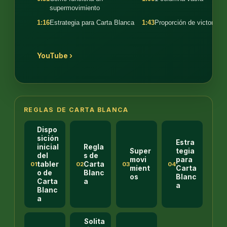
supermovimiento
1:16
Estrategia para Carta Blanca
1:43
Proporción de victorias
YouTube ›
REGLAS DE CARTA BLANCA
Dispo
sición
Estra
inicial
Regla
Super
tegia
del
s de
movi
para
tabler
Carta
01
02
03
04
mient
Carta
o de
Blanc
os
Blanc
Carta
a
a
Blanc
a
Solita