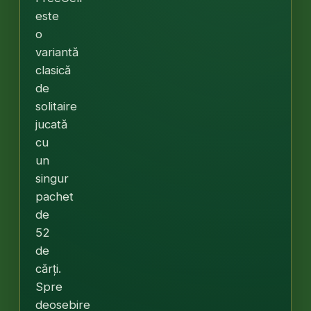
este
o
variantă
clasică
de
solitaire
jucată
cu
un
singur
pachet
de
52
de
cărți.
Spre
deosebire