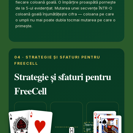
fiecare coloană goală. O împărțire proaspătă pornește
de la 5-ul evidențiat. Mutarea unei secvențe ÎNTR-O
coloană goală înjumătățește cifra — coloana pe care
o umpli nu mai poate dubla tocmai mutarea pe care o
primește.
04 · STRATEGIE ȘI SFATURI PENTRU
FREECELL
Strategie și sfaturi pentru
FreeCell
Teanc
gol