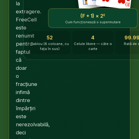
la
extragere.
(F + 1) × 2ᴱ
FreeCell
Cum funcționează o supermutare
este
renumit
52
4
99.9
pentru
Tablou (8 coloane, cu
Celule libere — câte o
Rată de 
fața în sus)
carte
faptul
că
doar
o
fracțiune
infimă
dintre
împărțiri
este
nerezolvabilă,
deci