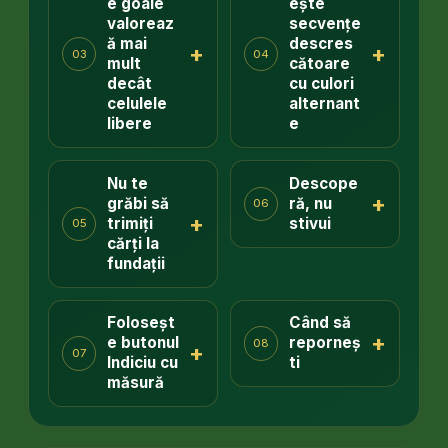
e goale
ește
valoreaz
secvențe
ă mai
descres
+
+
03
04
mult
cătoare
decât
cu culori
celulele
alternant
libere
e
Nu te
Descope
+
grăbi să
ră, nu
06
+
trimiți
stivui
05
cărți la
fundații
Foloseșt
Când să
+
e butonul
reporneș
08
+
07
Indiciu cu
ti
măsură