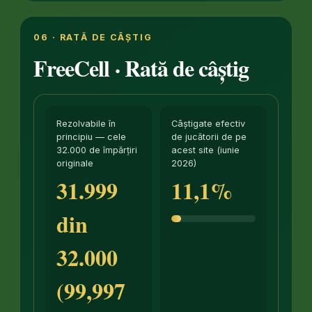
06 · RATĂ DE CÂȘTIG
FreeCell · Rată de câștig
Rezolvabile în
Câștigate efectiv
principiu — cele
de jucătorii de pe
32.000 de împărțiri
acest site (iunie
originale
2026)
31.999
11,1%
din
32.000
(99,997