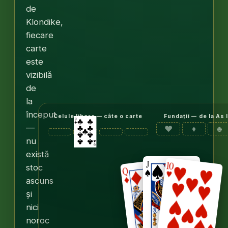
de
Klondike,
fiecare
carte
este
vizibilă
de
la
început
Celule libere — câte o carte
Fundații — de la As 
—
♥
♦
♣
nu
există
stoc
ascuns
și
nici
noroc