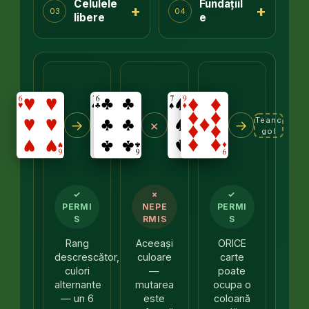
Celulele
Fundațiil
+
+
03
04
libere
e
Teanc
→
×
→
gol
✓
×
✓
PERMI
NEPE
PERMI
S
RMIS
S
Rang
Aceeași
ORICE
descrescător,
culoare
carte
culori
—
poate
alternante
mutarea
ocupa o
— un 6
este
coloană