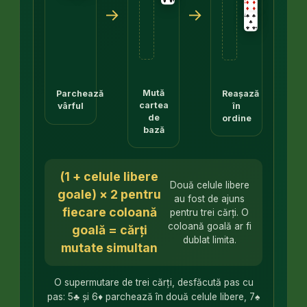
→
→
Mută
Parchează
Reașază
cartea
vârful
în
de
ordine
bază
(1 + celule libere
Două celule libere
goale) × 2 pentru
au fost de ajuns
fiecare coloană
pentru trei cărți. O
coloană goală ar fi
goală = cărți
dublat limita.
mutate simultan
O supermutare de trei cărți, desfăcută pas cu
pas: 5♣ și 6♦ parchează în două celule libere, 7♠