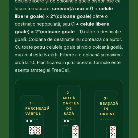
celulele libere și de coloanele goale disponibile ca
locuri temporare:
secvență max = (1 + celule
libere goale) × 2^(coloane goale)
către o
destinație
nepopulată
, sau
(1 + celule libere
goale) × 2^(coloane goale - 1)
către o destinație
goală
. Coloana de destinație nu contează ca ajutor.
Cu toate patru celulele goale și nicio coloană goală,
maximul este 5 cărți. Eliberezi o coloană și maximul
urcă la 10. Planificarea în jurul acestei formule este
esența strategiei FreeCell.
Trei panouri. Primul: o secvență din 7 de pică, 6 de
2 ·
MUTĂ
3 ·
CARTEA
1 ·
REAȘAZĂ
DE
PARCHEAZĂ
ÎN
BAZĂ
VÂRFUL
ORDINE