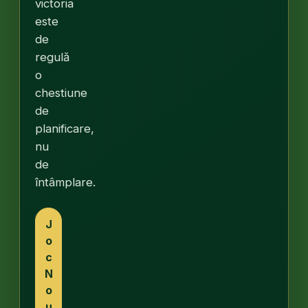
victoria
este
de
regulă
o
chestiune
de
planificare,
nu
de
întâmplare.
J
o
c
N
o
u