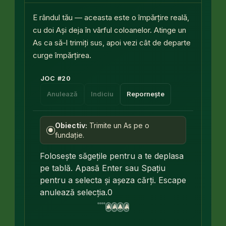
E rândul tău — aceasta este o împărțire reală,
cu doi Ași deja în vârful coloanelor. Atinge un
As ca să-l trimiți sus, apoi vezi cât de departe
curge împărțirea.
JOC
#
20
Anulează
Indiciu
Repornește
Obiectiv:
Trimite un As pe o
●
fundație.
Folosește săgețile pentru a te deplasa
pe tablă. Apasă Enter sau Spațiu
pentru a selecta și așeza cărți. Escape
anulează selecția.
0
A
A
A
A
♥
♦
♣
♠