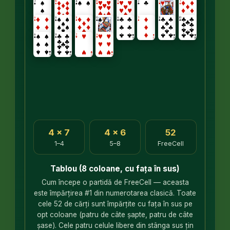
4 × 7
4 × 6
52
1–4
5–8
FreeCell
Tablou (8 coloane, cu fața în sus)
Cum începe o partidă de FreeCell — aceasta
este împărțirea #1 din numerotarea clasică. Toate
cele 52 de cărți sunt împărțite cu fața în sus pe
opt coloane (patru de câte șapte, patru de câte
șase). Cele patru celule libere din stânga sus țin