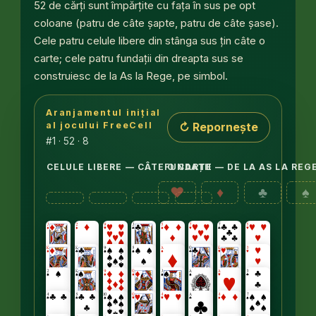
52 de cărți sunt împărțite cu fața în sus pe opt
coloane (patru de câte șapte, patru de câte șase).
Cele patru celule libere din stânga sus țin câte o
carte; cele patru fundații din dreapta sus se
construiesc de la As la Rege, pe simbol.
Aranjamentul inițial
Opt coloane de tablou cu cărți cu fața în sus: prime
↻ Repornește
al jocului FreeCell
#1 · 52 · 8
CELULE LIBERE — CÂTE O CARTE
FUNDAȚII — DE LA AS LA REG
♥
♦
♣
♠