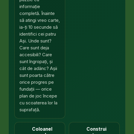
informație
completă. Înainte
să atingi vreo carte,
ia-ți 10 secunde să
identifici cei patru
Ași. Unde sunt?
Care sunt deja
accesibili? Care
sunt îngropați, și
cât de adânc? Așii
sunt poarta către
orice progres pe
fundații — orice
plan de joc începe
cu scoaterea lor la
suprafață.
Coloanel
Construi