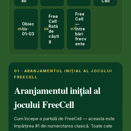
ell
Cell
Free
Free
Cell
Cell ·
Obiec
—
Rată
tiv ·
Între
05
06
07
de
01–03
bări
câști
frecv
g
ente
01 · ARANJAMENTUL INIȚIAL AL JOCULUI
FREECELL
Aranjamentul inițial al
jocului FreeCell
Cum începe o partidă de FreeCell — aceasta este
împărțirea #1 din numerotarea clasică. Toate cele