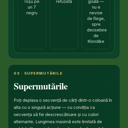
roșu pe
refuzată
goală —
un 7
nu e
negru
nevoie
de Rege,
spre
deosebire
de
Klondike
03 · SUPERMUTĂRILE
Supermutările
Poți deplasa o secvență de cărți dintr-o coloană în
alta cu o singură acțiune — cu condiția ca
secvența să fie descrescătoare și cu culori
alternante. Lungimea maximă este limitată de