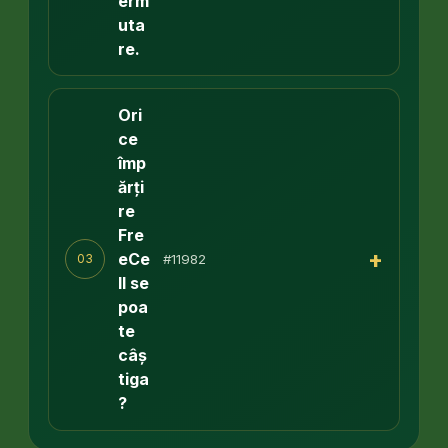
erm
uta
re.
Ori
ce
împ
ărți
re
Fre
+
eCe
#11982
03
ll se
poa
te
câș
tiga
?