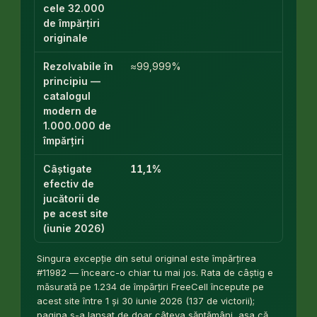
cele 32.000
de împărțiri
originale
Rezolvabile în
≈99,999%
principiu —
catalogul
modern de
1.000.000 de
împărțiri
Câștigate
11,1%
efectiv de
jucătorii de
pe acest site
(iunie 2026)
Singura excepție din setul original este împărțirea
#11982 — încearc-o chiar tu mai jos. Rata de câștig e
măsurată pe 1.234 de împărțiri FreeCell începute pe
acest site între 1 și 30 iunie 2026 (137 de victorii);
pagina s-a lansat de doar câteva săptămâni, așa că