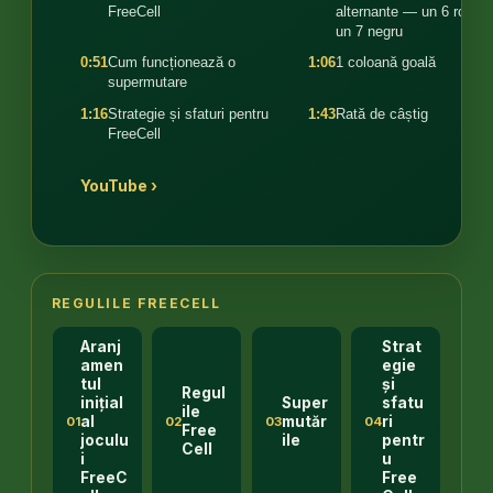
FreeCell
alternante — un 6 roșu 
un 7 negru
0:51
Cum funcționează o
1:06
1 coloană goală
supermutare
1:16
Strategie și sfaturi pentru
1:43
Rată de câștig
FreeCell
YouTube ›
REGULILE FREECELL
Aranj
Strat
amen
egie
tul
și
Regul
inițial
Super
sfatu
ile
al
mutăr
ri
01
02
03
04
Free
joculu
ile
pentr
Cell
i
u
FreeC
Free