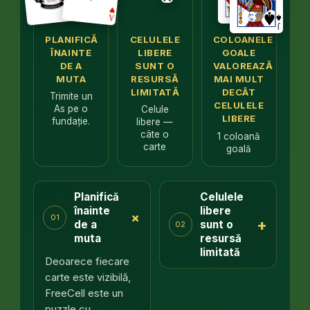
PLANIFICĂ
CELULELE
COLOANELE
ÎNAINTE
LIBERE
GOALE
DE A
SUNT O
VALOREAZĂ
MUTA
RESURSĂ
MAI MULT
LIMITATĂ
DECÂT
Trimite un
CELULELE
As pe o
Celule
LIBERE
fundație.
libere —
câte o
1 coloană
carte
goală
Planifică
Celulele
înainte
libere
+
01
+
de a
sunt o
02
muta
resursă
limitată
Deoarece fiecare
carte este vizibilă,
FreeCell este un
puzzle cu