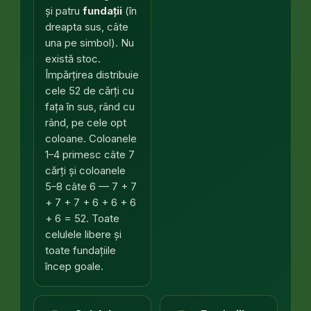
și patru
fundații
(în
dreapta sus, câte
una pe simbol). Nu
există stoc.
Împărțirea distribuie
cele 52 de cărți cu
fața în sus, rând cu
rând, pe cele opt
coloane. Coloanele
1–4 primesc câte 7
cărți și coloanele
5–8 câte 6 — 7 + 7
+ 7 + 7 + 6 + 6 + 6
+ 6 = 52. Toate
celulele libere și
toate fundațiile
încep goale.