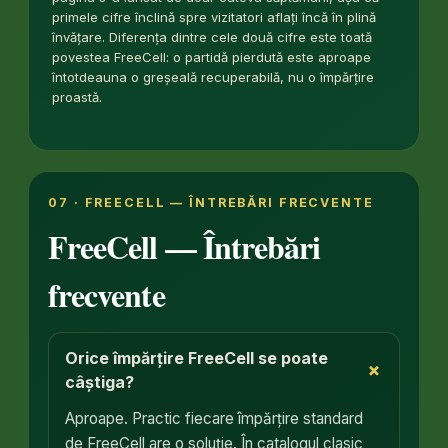
primele cifre înclină spre vizitatori aflați încă în plină
învățare. Diferența dintre cele două cifre este toată
povestea FreeCell: o partidă pierdută este aproape
întotdeauna o greșeală recuperabilă, nu o împărțire
proastă.
07 · FREECELL — ÎNTREBĂRI FRECVENTE
FreeCell — Întrebări
frecvente
Orice împărțire FreeCell se poate
+
câștiga?
Aproape. Practic fiecare împărțire standard
de FreeCell are o soluție. În catalogul clasic