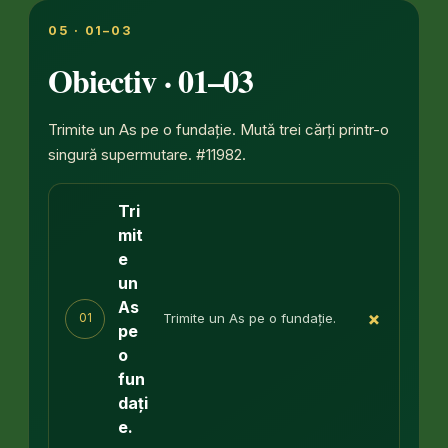
05 · 01–03
Obiectiv · 01–03
Trimite un As pe o fundație. Mută trei cărți printr-o
singură supermutare. #11982.
Tri
mit
e
un
As
+
Trimite un As pe o fundație.
01
pe
o
fun
dați
e.