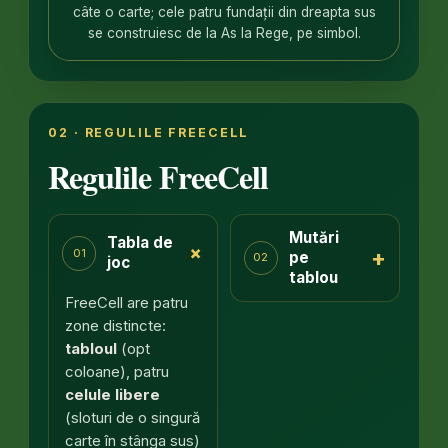
câte o carte; cele patru fundații din dreapta sus
se construiesc de la As la Rege, pe simbol.
02 · REGULILE FREECELL
Regulile FreeCell
Mutări
Tabla de
+
+
01
pe
02
joc
tablou
FreeCell are patru
zone distincte:
tabloul
(opt
coloane), patru
celule libere
(sloturi de o singură
carte în stânga sus)