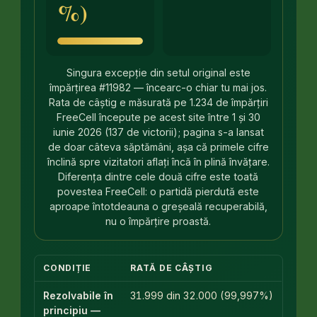
%)
Singura excepție din setul original este
împărțirea #11982 — încearc-o chiar tu mai jos.
Rata de câștig e măsurată pe 1.234 de împărțiri
FreeCell începute pe acest site între 1 și 30
iunie 2026 (137 de victorii); pagina s-a lansat
de doar câteva săptămâni, așa că primele cifre
înclină spre vizitatori aflați încă în plină învățare.
Diferența dintre cele două cifre este toată
povestea FreeCell: o partidă pierdută este
aproape întotdeauna o greșeală recuperabilă,
nu o împărțire proastă.
CONDIȚIE
RATĂ DE CÂȘTIG
Rezolvabile în
31.999 din 32.000 (99,997%)
principiu —