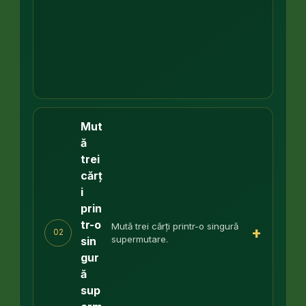
Mut
ă
trei
cărț
i
prin
tr-o
Mută trei cărți printr-o singură
+
02
supermutare.
sin
gur
ă
sup