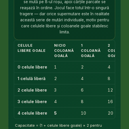
se mută pe 8-ul roșu, apoi cărțile parcate se
reașază în ordine. Jocul face totul într-o singură
tragere — dar orice supermutare este în realitate
această serie de mutări individuale, motiv pentru
care celulele libere și coloanele goale stabilesc
limita.
CELULE
NICIO
1
2
LIBERE GOALE
COLOANĂ
COLOANĂ
COLOANE
GOALĂ
GOALĂ
GOALE
0 celule libere
1
2
4
1 celulă liberă
2
4
8
2 celule libere
3
6
12
3 celule libere
4
8
16
4 celule libere
5
10
20
Capacitate = (1 + celule libere goale) × 2 pentru