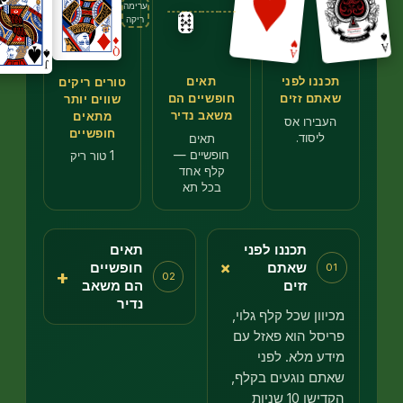
ערימה
ריקה
כננו לפני
תאים
טורים ריקים
אתם זזים
חופשיים הם
שווים יותר
משאב נדיר
מתאים
עבירו אס
חופשיים
ליסוד.
תאים
חופשיים —
1 טור ריק
קלף אחד
בכל תא
תכננו לפני
תאים
+
שאתם
חופשיים
0
+
02
זזים
הם משאב
נדיר
יוון שכל קלף גלוי,
יסל הוא פאזל עם
דע מלא. לפני
תם נוגעים בקלף,
הקדישו 10 שניות