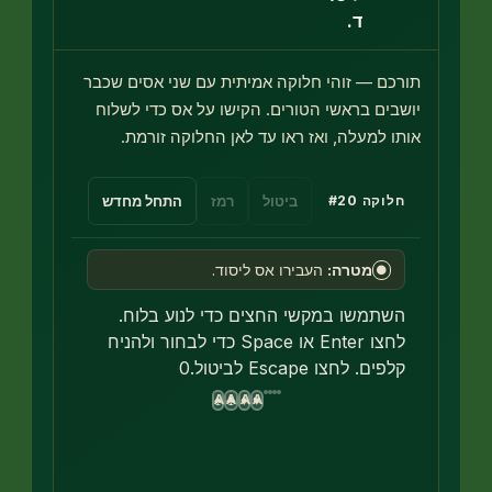
ד.
רכם — זוהי חלוקה אמיתית עם שני אסים שכבר
שבים בראשי הטורים. הקישו על אס כדי לשלוח
תו למעלה, ואז ראו עד לאן החלוקה זורמת.
ביטול
רמז
התחל מחדש
חלוקה
#
20
מטרה:
העבירו אס ליסוד.
●
השתמשו במקשי החצים כדי לנוע בלוח.
לחצו Enter או Space כדי לבחור ולהניח
קלפים. לחצו Escape לביטול.
0
A
A
A
A
♠
♣
♦
♥