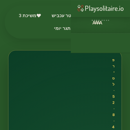
סוליטר
♠︎
סוליטר עכביש
♥︎
משיכת 3
A
A
A
A
♦︎
אתגר יומי