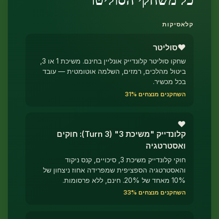
סיקות
♥
סוליטר
שחקו סוליטר קלונדייק אונליין בחינם. משיכת 1 או 3,
טול מהלכים, רמזים, השלמה אוטומטית — עובד
ל מכשיר.
חקנים מנצחים 31%
♥
קלונדייק "משיכת 3" (Turn 3): חוקים
אסטרטגיה
חוקי קלונדייק משיכת 3, סיכויים, קנס ניקוד
אסטרטגיה הספציפית שמפרידה אחוז ניצחון של
של 20%. חינם, ללא פרסומות.
חקנים מנצחים 33%