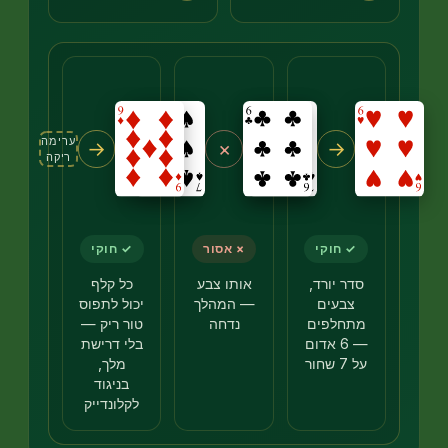
ערימה
→
×
→
ריקה
✓ חוקי
× אסור
✓ חוקי
סדר יורד,
אותו צבע
כל קלף
צבעים
— המהלך
יכול לתפוס
מתחלפים
נדחה
טור ריק —
— 6 אדום
בלי דרישת
על 7 שחור
מלך,
בניגוד
לקלונדייק