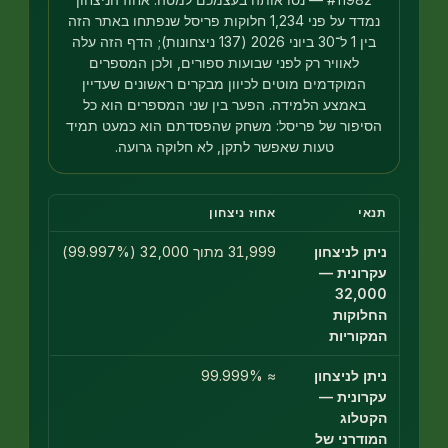
נמדד על פני 1,234 חלוקות פריסל שנפתחו באתר הזה
בין 1 ל־30 ביוני 2026 (137 ניצחונות); הדף הזה עלה
לאוויר רק לפני שבועות ספורים, ולכן המספרים
המוקדמים מוטים לכיוון מבקרים ראשונים שעדיין
באמצע הלמידה. הפער בין שני המספרים הוא כל
יפור של פריסל: משחק שהפסדתם הוא כמעט תמיד
טעות שאפשר לתקן, לא חלוקה גרועה.
אי
אחוז ניצחון
ן לניצחון
31,999 מתוך 32,000 (99.997%)
רונית —
32,0
לוקות
קוריות
ן לניצחון
≈ 99.999%
רונית —
טלוג
ודרני של