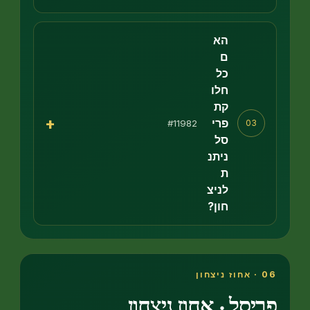
הא
ם
כל
חלו
קת
+
פרי
#11982
03
סל
ניתנ
ת
לניצ
חון?
סל · אחוז ניצחון