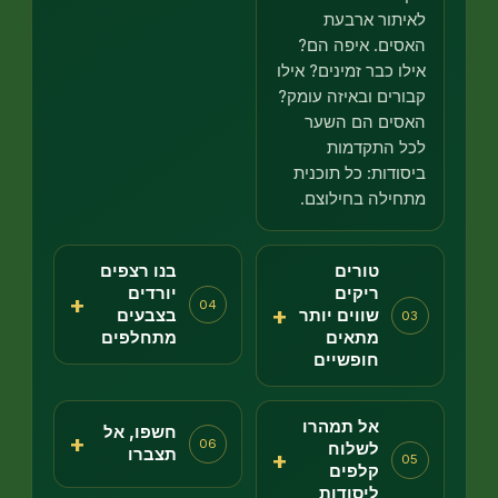
יתור ארבעת
סים. איפה הם?
לו כבר זמינים? אילו
ורים ובאיזה עומק?
סים הם השער
ל התקדמות
סודות: כל תוכנית
חילה בחילוצם.
טורים
בנו רצפים
ריקים
יורדים
+
04
+
שווים יותר
בצבעים
0
מתאים
מתחלפים
חופשיים
אל תמהרו
חשפו, אל
+
06
לשלוח
תצברו
+
0
קלפים
ליסודות