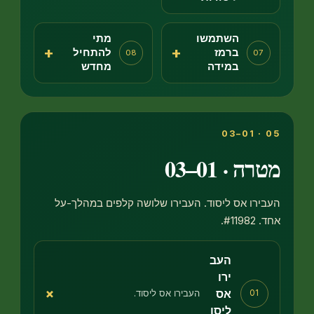
השתמשו
מתי
+
+
ברמז
להתחיל
08
0
במידה
מחדש
 · 01–03
רו אס ליסוד. העבירו שלושה קלפים במהלך-על
#.
העב
ירו
+
אס
העבירו אס ליסוד.
01
ליסו