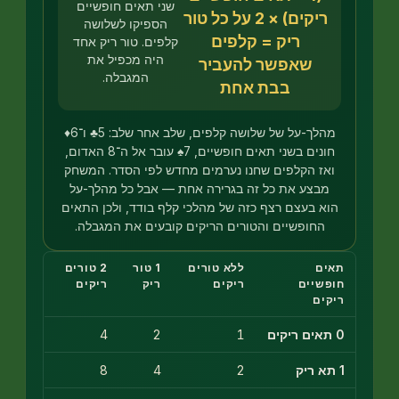
שני תאים חופשיים
ריקים) × 2 על כל טור
הספיקו לשלושה
ריק = קלפים
קלפים. טור ריק אחד
היה מכפיל את
שאפשר להעביר
המגבלה.
בבת אחת
מהלך-על של שלושה קלפים, שלב אחר שלב: 5♣ ו־6♦
חונים בשני תאים חופשיים, 7♠ עובר אל ה־8 האדום,
אז הקלפים שחנו נערמים מחדש לפי הסדר. המשחק
מבצע את כל זה בגרירה אחת — אבל כל מהלך-על
וא בעצם רצף כזה של מהלכי קלף בודד, ולכן התאים
החופשיים והטורים הריקים קובעים את המגבלה.
ים
ללא טורים
1 טור
2 טורים
פשיים
ריקים
ריק
ריקים
קים
4
2
1
8
4
2