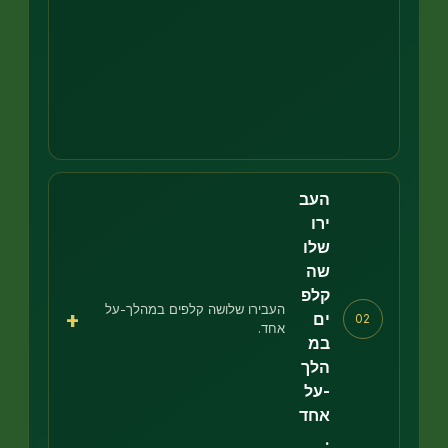
העב
ירו
שלו
שה
קלפ
העבירו שלושה קלפים במהלך-על
+
ים
02
אחד.
במ
הלך
-על
אחד
.