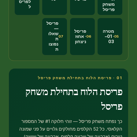
לפריס
שחק
ל
ריסל
פריסל
—
טרה
פריסל
שאלו
· 01–
· אחוז
07
06
ת
0
ניצחון
נפוצו
ת
יסת הלוח בתחילת משחק
יסל
כך נפתח משחק פריסל — זוהי חלוקה #1 של המספור
הקלאסי. כל 52 הקלפים מחולקים גלויים על פני שמונה
ם (ארבעה של שבעה קלפים, ארבעה של שישה).