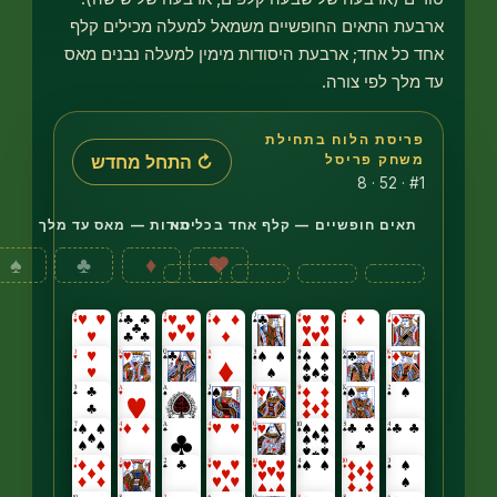
ת התאים החופשיים משמאל למעלה מכילים קלף
כל אחד; ארבעת היסודות מימין למעלה נבנים מאס
לך לפי צורה.
יסת הלוח בתחילת
ונה טורי טבלו של קלפים גלויים: ארבעת הראשונים מכילים שבעה ק
↻ התחל מחדש
חק פריסל
#1 
אים חופשיים — קלף אחד בכל תא
יסודות — מאס עד מלך
♠
♣
♦
♥