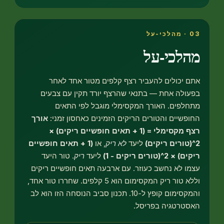
לכי-על
יכולים להעביר רצף קלפים מטור אחד לאחר
לה אחת — בתנאי שהרצף יורד תקין עם צבעים
פים. האורך המקסימלי מוגבל לפי התאים
שיים והטורים הריקים הזמינים כאחסון זמני:
אורך
רצף מקסימלי = (1 + תאים חופשיים ריקים) ×
ליעד
לא ריק
, או
(1 + תאים חופשיים
טורים ריקים - 1)
ליעד
ריק
. טור היעד
 לא נחשב כעוזר. עם ארבעה תאים חופשיים ריקים
וללא טור ריק המקסימום הוא 5 קלפים. שחררו טור אחד,
והמקסימום קופץ ל-10. תכנון סביב הנוסחה הזו הוא לב
רטגיה בפריסל.