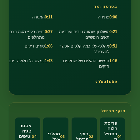
סרטון הזה
0:0
פתיחה
0:11
המטרה
0:2
השולחן: שמונה טורים וארבעה
0:37
בנייה כלפי מטה בצבעים
תאים חופשיים
מתחלפים
0:5
מהלכי-על: כמה קלפים אפשר
1:06
טורים ריקים
להעביר?
1:1
חמישה הרגלים של שחקנים
1:43
כמעט כל חלוקה ניתנת לניצחון
חזקים
YouTube 
 פריסל
ריסת
אסטר
לוח
טגיה
תחיל
חוקי
מהלכי
וטיפים
04
03
02
פריסל
-על