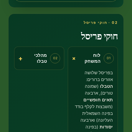
י פריסל
לוח
מהלכי
+
+
02
0
המשחק
טבלו
ריסל שלושה
ורים ברורים:
בלו
(שמונה
רים), ארבעה
ים חופשיים
שבצות לקלף בודד
ינה השמאלית
ליונה) וארבעה
ודות
(בפינה