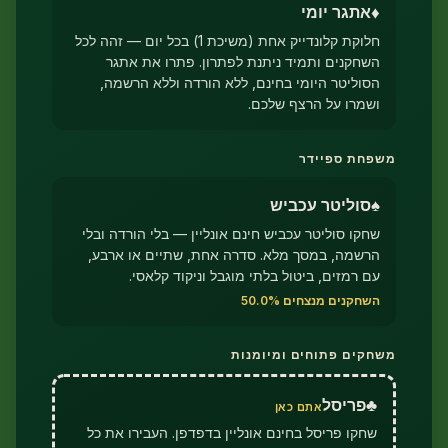
אתגר יומי
חלוקת קלונדייק אחת (משיכת 1) בכל יום — זהה לכל
חקנים ותמיד ניתנת לפתרון. פתרו את אתגר
וליטר היומי בחינם, ללא הורדה וללא הרשמה,
מרו על הרצף שלכם.
חת ספיידר
סוליטר עכביש
קו סוליטר עכביש חינם אונליין — בלי הורדה ובלי
רשמה, במסך מלא. סדרה אחת, שתיים או ארבע,
 רמזים, ביטול בלתי מוגבל וניקוד קלאסי.
חקנים מנצחים 50.0%
ים פתוחים ומיומנות
♣
פריסל
אתם כאן
חקו פריסל בחינם אונליין בדפדפן. העבירו את כל