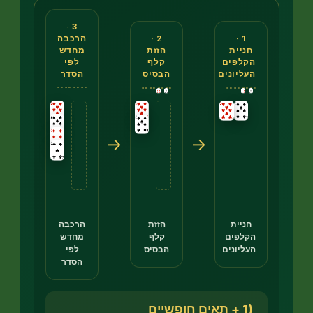
הראשון: רצף של 7 עלה, 6 יהלום ו־5 תלתן יושב על טור; ה־5 וה־6 עולים לשני תאים חופשיים ריקים. השני: אחרי שהרצף הצטמצם לקלף הבסיס שלו, ה־7 עלה עובר אל ה־8 האדום שבטור אחר. השלישי: ה־6 יהלום וה־5 תלתן יורדים בחזרה מהתאים החופשיים אל ה־7 ובונים מחדש את הרצף לפי הסדר.
3 ·
הרכבה
2 ·
1 ·
מחדש
חניית
הזזת
לפי
הקלפים
קלף
הסדר
העליונים
הבסיס
→
→
הרכבה
חניית
הזזת
מחדש
הקלפים
קלף
לפי
העליונים
הבסיס
הסדר
(1 + תאים חופשיים