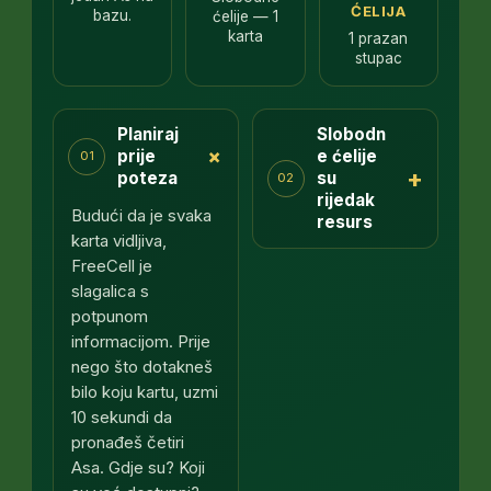
ĆELIJA
bazu.
ćelije — 1
karta
1 prazan
stupac
Planiraj
Slobodn
+
prije
e ćelije
01
+
poteza
su
02
rijedak
Budući da je svaka
resurs
karta vidljiva,
FreeCell je
slagalica s
potpunom
informacijom. Prije
nego što dotakneš
bilo koju kartu, uzmi
10 sekundi da
pronađeš četiri
Asa. Gdje su? Koji