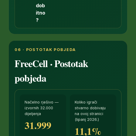
dob
itno
?
06 · POSTOTAK POBJEDA
FreeCell · Postotak
pobjeda
Načelno rješivo —
Koliko igrači
izvornih 32.000
stvarno dobivaju
dijeljenja
na ovoj stranici
(lipanj 2026.)
31.999
11,1%