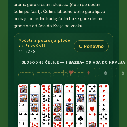
prema gore u osam stupaca (četiri po sedam,
četiri po šest). Četiri slobodne ćelije gore lijevo
primaju po jednu kartu; četiri baze gore desno
grade se od Asa do Kralja po znaku.
Početna pozicija ploče
Osam stupaca tabla s kartama licem prema gore: prv
↻ Ponovno
za FreeCell
#1 · 52 · 8
SLOBODNE ĆELIJE — 1 KARTA
BAZE — OD ASA DO KRALJA
♥
♦
♣
♠