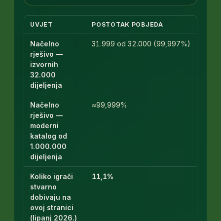
UVJET
POSTOTAK POBJEDA
Načelno
31.999 od 32.000 (99,997%)
rješivo —
izvornih
32.000
dijeljenja
Načelno
≈99,999%
rješivo —
moderni
katalog od
1.000.000
dijeljenja
Koliko igrači
11,1%
stvarno
dobivaju na
ovoj stranici
(lipanj 2026.)