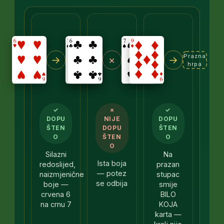
Prazna
→
×
→
hrpa
✓
×
✓
DOPU
NIJE
DOPU
ŠTEN
DOPU
ŠTEN
O
ŠTEN
O
O
Silazni
Na
Ista boja
redoslijed,
prazan
— potez
naizmjenične
stupac
se odbija
boje —
smije
crvena 6
BILO
na crnu 7
KOJA
karta —