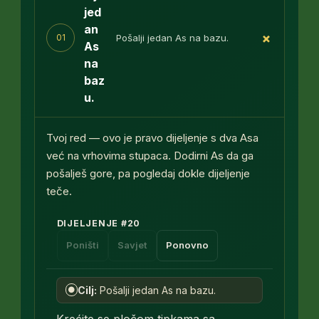
jed
an
+
Pošalji jedan As na bazu.
01
As
na
baz
u.
Tvoj red — ovo je pravo dijeljenje s dva Asa
već na vrhovima stupaca. Dodirni As da ga
pošalješ gore, pa pogledaj dokle dijeljenje
teče.
DIJELJENJE
#
20
Poništi
Savjet
Ponovno
Cilj:
Pošalji jedan As na bazu.
●