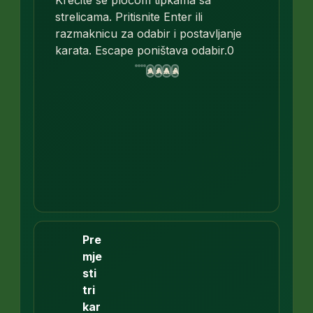
Krećite se pločom tipkama sa
strelicama. Pritisnite Enter ili
razmaknicu za odabir i postavljanje
karata. Escape poništava odabir.
0
A
A
A
A
♥
♦
♣
♠
Pre
mje
sti
tri
kar