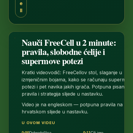
e
ll
Nauči FreeCell u 2 minute:
1:56
pravila, slobodne ćelije i
supermove potezi
Kratki videovodič: FreeCellov stol, slaganje u
izmjeničnim bojama, kako se računaju supermov
potezi i pet navika jakih igrača. Potpuna pisana
pravila i strategija slijede u nastavku.
Video je na engleskom — potpuna pravila na
hrvatskom slijede u nastavku.
U OVOM VIDEU
0:00
Dobrodošlica
0:11
Cilj igre