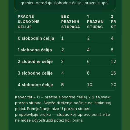
granicu određuju slobodne ćelije i prazni stupci.
PRAZNE
BEZ
1
2
SLOBODNE
PRAZNIH
PRAZAN
PRAZNA
ĆELIJE
STUPACA
STUPAC
STUPCA
0 slobodnih ćelija
1
2
4
1 slobodna ćelija
2
4
8
2 slobodne ćelije
3
6
12
3 slobodne ćelije
4
8
16
4 slobodne ćelije
5
10
20
Kapacitet = (1 + prazne slobodne ćelije) × 2 za svaki
prazan stupac. Svježe dijeljenje počinje na istaknutoj
petici. Premještanje niza U prazan stupac
prepolovljuje brojku — stupac koji upravo puniš više
ne može udvostručiti potez koji prima.