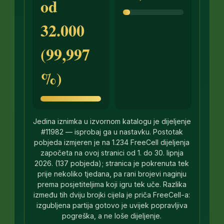
od
32.000
(99,997
%)
Jedina iznimka u izvornom katalogu je dijeljenje
#11982 — isprobaj ga u nastavku. Postotak
pobjeda izmjeren je na 1.234 FreeCell dijeljenja
započeta na ovoj stranici od 1. do 30. lipnja
2026. (137 pobjeda); stranica je pokrenuta tek
prije nekoliko tjedana, pa rani brojevi naginju
prema posjetiteljima koji igru tek uče. Razlika
između tih dviju brojki cijela je priča FreeCell-a:
izgubljena partija gotovo je uvijek popravljiva
pogreška, a ne loše dijeljenje.