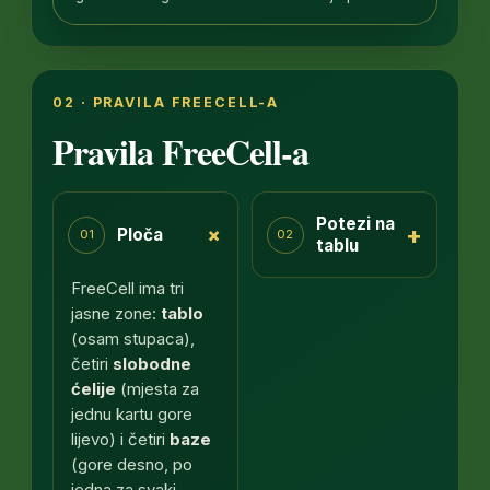
02 · PRAVILA FREECELL-A
Pravila FreeCell-a
Potezi na
+
+
Ploča
01
02
tablu
FreeCell ima tri
jasne zone:
tablo
(osam stupaca),
četiri
slobodne
ćelije
(mjesta za
jednu kartu gore
lijevo) i četiri
baze
(gore desno, po