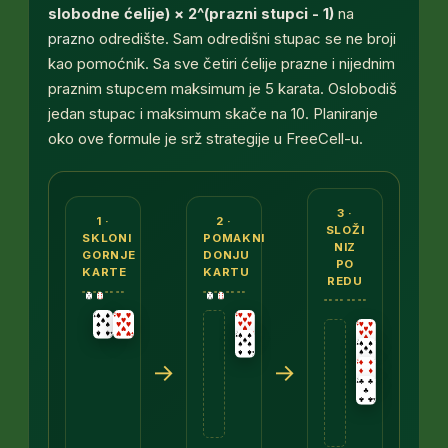
slobodne ćelije) × 2^(prazni stupci - 1)
na
prazno
odredište. Sam odredišni stupac se ne broji
kao pomoćnik. Sa sve četiri ćelije prazne i nijednim
praznim stupcem maksimum je 5 karata. Oslobodiš
jedan stupac i maksimum skače na 10. Planiranje
oko ove formule je srž strategije u FreeCell-u.
Tri prikaza. Prvi: na stupcu leži niz — pikova sedm
3 ·
1 ·
2 ·
SLOŽI
SKLONI
POMAKNI
NIZ
GORNJE
DONJU
PO
KARTE
KARTU
REDU
→
→