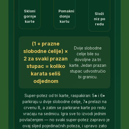
Skloni
Pomakni
Složi
gornje
donju
niz po
karte
kartu
redu
(1 + prazne
Dvije slobodne
slobodne ćelije) ×
ćelije bile su
2 za svaki prazan
dovoljne za tri
stupac = koliko
karte. Jedan prazan
stupac udvostručio
karata seliš
bi granicu.
odjednom
Super-potez od tri karte, raspakiran: 5♣ i 6♦
parkiraju u dvije slobodne ćelije, 7♠ prelazi na
crvenu 8, a zatim se parkirane karte po redu
vraćaju na sedmicu. Igra sve to izvodi jednim
povlačenjem — no svaki super-potez zapravo je
ovaj slijed pojedinačnih poteza, i upravo zato