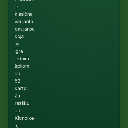
je
klasična
varijanta
pasijansa
koja
se
igra
jednim
špilom
od
52
karte.
Za
razliku
od
Klondike-
a,