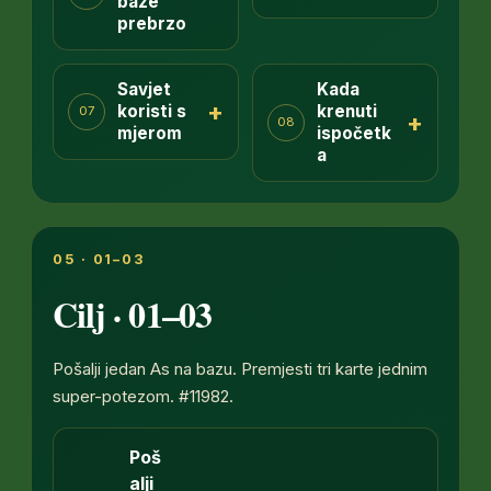
baze
prebrzo
Savjet
Kada
+
koristi s
krenuti
07
+
08
mjerom
ispočetk
a
05 · 01–03
Cilj · 01–03
Pošalji jedan As na bazu. Premjesti tri karte jednim
super-potezom. #11982.
Poš
alji