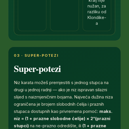
kralj nije
nužan, za
razliku od
Klondike-
a
03 · SUPER-POTEZI
Super-potezi
Niz karata možeš premjestiti s jednog stupca na
drugi u jednoj radnji — ako je niz ispravan silazni
slijed s naizmjeničnim bojama. Najveća dužina niza
ograničena je brojem slobodnih ćelija i praznih
stupaca dostupnih kao privremena pomoć:
maks.
niz = (1 + prazne slobodne ćelije) × 2^(prazni
stupci)
na
ne-prazno
odredište, ili
(1 + prazne