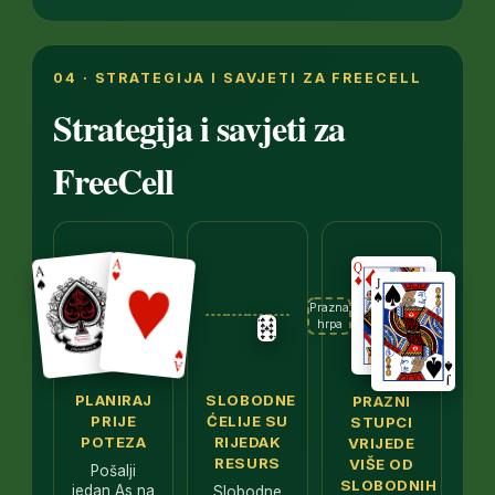
04 · STRATEGIJA I SAVJETI ZA FREECELL
Strategija i savjeti za
FreeCell
Prazna
hrpa
PLANIRAJ
SLOBODNE
PRAZNI
PRIJE
ĆELIJE SU
STUPCI
POTEZA
RIJEDAK
VRIJEDE
RESURS
VIŠE OD
Pošalji
SLOBODNIH
jedan As na
Slobodne