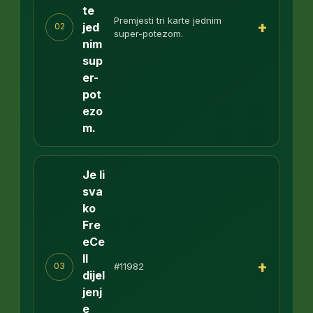
te
Premjesti tri karte jednim
+
jed
02
super-potezom.
nim
sup
er-
pot
ezo
m.
Je li
sva
ko
Fre
eCe
ll
+
#11982
03
dijel
jenj
e