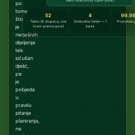
Kako funkcionira super-potez
po
tome
52
4
99.9
što
Tablo (8 stupaca, sve
Slobodne ćelije — 1
Postotak 
je
licem prema gore)
karta
nerješivih
dijeljenja
tek
sićušan
djelić,
pa
je
pobjeda
u
pravilu
pitanje
planiranja,
ne