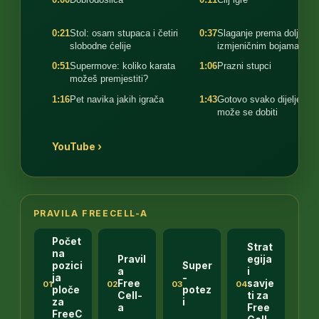
0:21
Stol: osam stupaca i četiri
0:37
Slaganje prema dolje u
slobodne ćelije
izmjeničnim bojama
0:51
Supermove: koliko karata
1:06
Prazni stupci
možeš premjestiti?
1:16
Pet navika jakih igrača
1:43
Gotovo svako dijeljenje
može se dobiti
YouTube ›
PRAVILA FREECELL-A
Počet
Strat
na
Pravil
egija
pozici
Super
a
i
ja
-
Free
savje
01
02
03
04
ploče
potez
Cell-
ti za
za
i
a
Free
FreeC