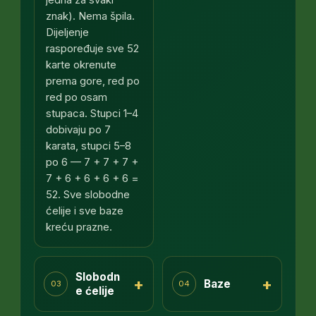
jedna za svaki
znak). Nema špila.
Dijeljenje
raspoređuje sve 52
karte okrenute
prema gore, red po
red po osam
stupaca. Stupci 1–4
dobivaju po 7
karata, stupci 5–8
po 6 — 7 + 7 + 7 +
7 + 6 + 6 + 6 + 6 =
52. Sve slobodne
ćelije i sve baze
kreću prazne.
Slobodn
+
+
Baze
03
04
e ćelije