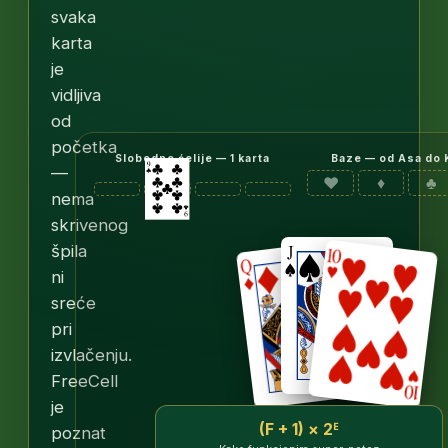
svaka
karta
je
vidljiva
od
početka
Slobodne ćelije — 1 karta
Baze — od Asa do 
—
♥
♦
♣
nema
skrivenog
špila
ni
sreće
pri
izvlačenju.
FreeCell
je
(F + 1) × 2ᴱ
poznat