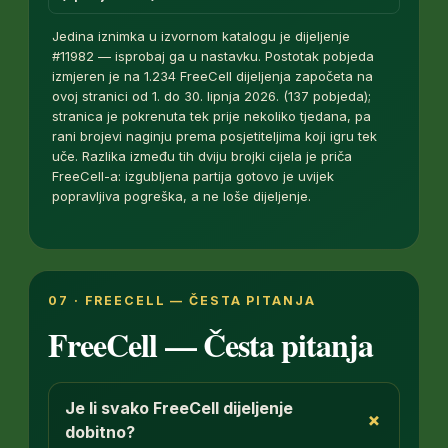
Jedina iznimka u izvornom katalogu je dijeljenje
#11982 — isprobaj ga u nastavku. Postotak pobjeda
izmjeren je na 1.234 FreeCell dijeljenja započeta na
ovoj stranici od 1. do 30. lipnja 2026. (137 pobjeda);
stranica je pokrenuta tek prije nekoliko tjedana, pa
rani brojevi naginju prema posjetiteljima koji igru tek
uče. Razlika između tih dviju brojki cijela je priča
FreeCell-a: izgubljena partija gotovo je uvijek
popravljiva pogreška, a ne loše dijeljenje.
07 · FREECELL — ČESTA PITANJA
FreeCell — Česta pitanja
Je li svako FreeCell dijeljenje
+
dobitno?