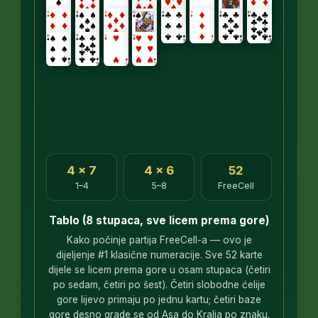
4 × 7
4 × 6
52
1–4
5–8
FreeCell
Tablo (8 stupaca, sve licem prema gore)
Kako počinje partija FreeCell-a — ovo je
dijeljenje #1 klasične numeracije. Sve 52 karte
dijele se licem prema gore u osam stupaca (četiri
po sedam, četiri po šest). Četiri slobodne ćelije
gore lijevo primaju po jednu kartu; četiri baze
gore desno grade se od Asa do Kralja po znaku.