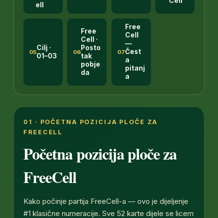
Cell
ell
Free
Free
Cell
Cell ·
—
Cilj ·
Posto
Čest
05
06
07
01–03
tak
a
pobje
pitanj
da
a
01 · POČETNA POZICIJA PLOČE ZA
FREECELL
Početna pozicija ploče za
FreeCell
Kako počinje partija FreeCell-a — ovo je dijeljenje
#1 klasične numeracije. Sve 52 karte dijele se licem