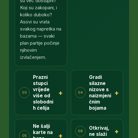
su već dostupni?
Koji su zakopani, i
koliko duboko?
Asovi su vrata
svakog napretka na
bazama — svaki
plan partije počinje
njihovim
izvlačenjem.
Prazni
Gradi
stupci
silazne
vrijede
nizove s
+
+
03
04
više od
naizmjeni
slobodni
čnim
h ćelija
bojama
Ne šalji
Otkrivaj,
+
06
karte na
ne slaži
+
05