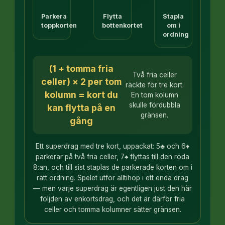
Parkera
Flytta
Stapla
toppkorten
bottenkortet
om i
ordning
(1 + tomma fria
Två fria celler
celler) × 2 per tom
räckte för tre kort.
kolumn = kort du
En tom kolumn
skulle fördubbla
kan flytta på en
gränsen.
gång
Ett superdrag med tre kort, uppackat: 5♣ och 6♦
parkerar på två fria celler, 7♠ flyttas till den röda
8:an, och till sist staplas de parkerade korten om i
rätt ordning. Spelet utför alltihop i ett enda drag
— men varje superdrag är egentligen just den här
följden av enkortsdrag, och det är därför fria
celler och tomma kolumner sätter gränsen.