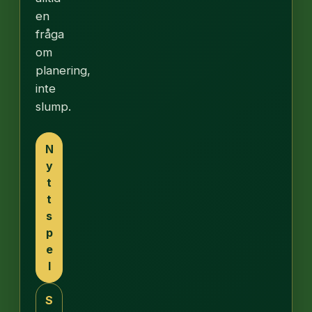
en
fråga
om
planering,
inte
slump.
N
y
t
t
s
p
e
l
S