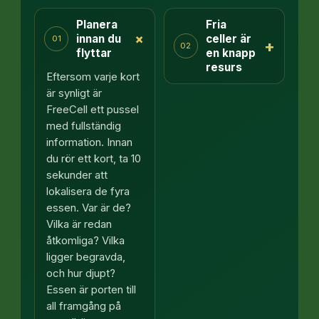
Planera
Fria
+
innan du
celler är
01
+
02
flyttar
en knapp
resurs
Eftersom varje kort
är synligt är
FreeCell ett pussel
med fullständig
information. Innan
du rör ett kort, ta 10
sekunder att
lokalisera de fyra
essen. Var är de?
Vilka är redan
åtkomliga? Vilka
ligger begravda,
och hur djupt?
Essen är porten till
all framgång på