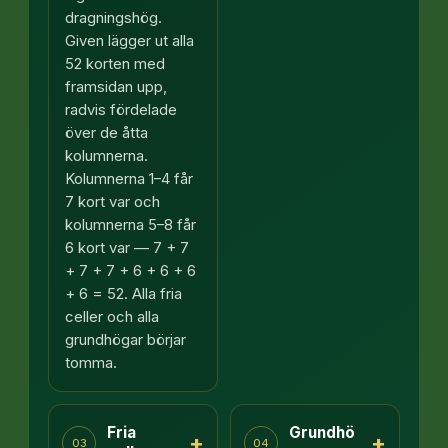
dragningshög.
Given lägger ut alla
52 korten med
framsidan upp,
radvis fördelade
över de åtta
kolumnerna.
Kolumnerna 1–4 får
7 kort var och
kolumnerna 5–8 får
6 kort var — 7 + 7
+ 7 + 7 + 6 + 6 + 6
+ 6 = 52. Alla fria
celler och alla
grundhögar börjar
tomma.
Fria
Grundhö
+
+
03
04