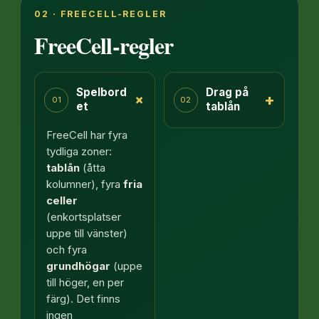
02 · FREECELL-REGLER
FreeCell-regler
Spelbord
Drag på
+
+
01
02
et
tablån
FreeCell har fyra
tydliga zoner:
tablån
(åtta
kolumner), fyra
fria
celler
(enkortsplatser
uppe till vänster)
och fyra
grundhögar
(uppe
till höger, en per
färg). Det finns
ingen