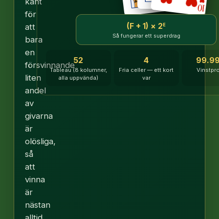
känt
för
(F + 1) × 2ᴱ
att
Så fungerar ett superdrag
bara
en
52
4
99.9
försvinnande
Tableau (8 kolumner,
Fria celler — ett kort
Vinstpr
liten
alla uppvända)
var
andel
av
givarna
är
olösliga,
så
att
vinna
är
nästan
alltid