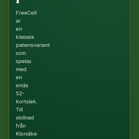
FreeCell
är
en
klassisk
patiensvariant
som
spelas
med
en
enda
52-
kortslek.
Till
skillnad
från
Klondike