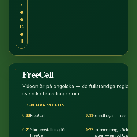
r
e
e
C
e
ll
FreeCell
1:56
Videon är på engelska — de fullständiga reglerna
svenska finns längre ner.
I DEN HÄR VIDEON
0:00
FreeCell
0:11
Grundhögar — ess till k
0:21
Startuppställning för
0:37
Fallande rang, växlande
FreeCell
färger — en röd 6:a på e