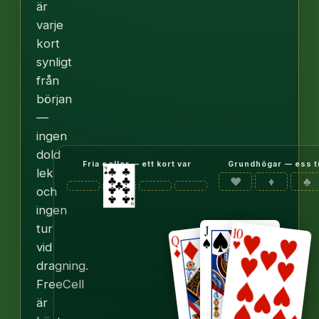
är
varje
kort
synligt
från
början
—
ingen
dold
Fria celler — ett kort var
Grundhögar — ess ti
lek
♥
♦
♣
och
ingen
tur
vid
dragning.
FreeCell
är