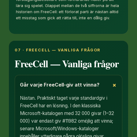
lära sig spelet. Glappet mellan de två siffrorna är hela
historien om FreeCell: ett förlorat parti är nästan alltid
ett misstag som gick att rätta till, inte en dålig giv.
07 · FREECELL — VANLIGA FRÅGOR
FreeCell — Vanliga frågor
+
Går varje FreeCell-giv att vinna?
Nästan. Praktiskt taget varje standardgiv i
FreeCell har en lösning. I den klassiska
Microsoft-katalogen med 32 000 givar (1–32
000) var endast giv #11982 omöjlig att vinna;
senare Microsoft/Windows-kataloger
innehåller ytterligare några olösliga givar.