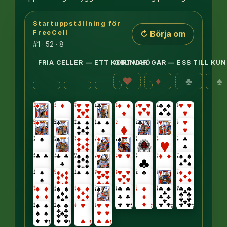
Startuppställning för
Åtta tableau-kolumner med uppvända kort: de fyra fö
↻ Börja om
FreeCell
#1 · 52 · 8
FRIA CELLER — ETT KORT VAR
GRUNDHÖGAR — ESS TILL KU
♥
♦
♣
♠