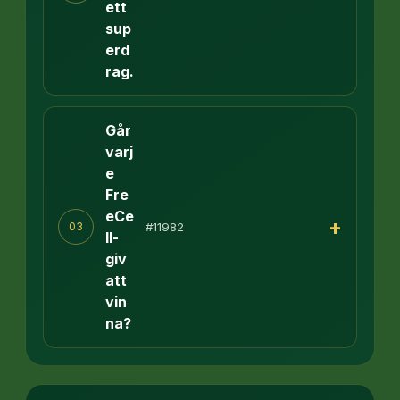
ett
sup
erd
rag.
Går
varj
e
Fre
eCe
+
#11982
03
ll-
giv
att
vin
na?