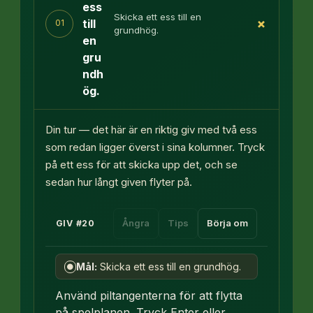
ess
Skicka ett ess till en
+
till
01
grundhög.
en
gru
ndh
ög.
Din tur — det här är en riktig giv med två ess
som redan ligger överst i sina kolumner. Tryck
på ett ess för att skicka upp det, och se
sedan hur långt given flyter på.
Ångra
Tips
Börja om
GIV
#
20
Mål:
Skicka ett ess till en grundhög.
●
Använd piltangenterna för att flytta
på spelplanen. Tryck Enter eller