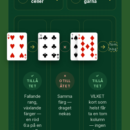
celler
garna
Tom
→
×
→
hög
✓
×
✓
TILLÅ
OTILL
TILLÅ
TET
ÅTET
TET
Fallande
Samma
VILKET
rang,
färg —
kort som
växlande
draget
helst får
färger —
nekas
ta en tom
en röd
kolumn
6:a på en
— ingen