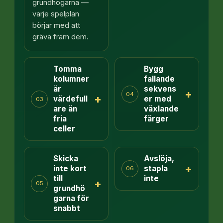
grundhögarna —
varje spelplan
börjar med att
gräva fram dem.
Tomma
Bygg
kolumner
fallande
är
sekvens
+
04
+
värdefull
er med
03
are än
växlande
fria
färger
celler
Skicka
Avslöja,
+
inte kort
stapla
06
till
inte
+
05
grundhö
garna för
snabbt