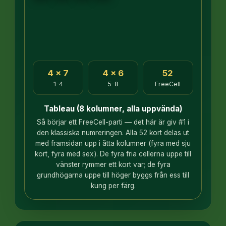
4 × 7
4 × 6
52
1–4
5–8
FreeCell
Tableau (8 kolumner, alla uppvända)
Så börjar ett FreeCell-parti — det här är giv #1 i
den klassiska numreringen. Alla 52 kort delas ut
med framsidan upp i åtta kolumner (fyra med sju
kort, fyra med sex). De fyra fria cellerna uppe till
vänster rymmer ett kort var; de fyra
grundhögarna uppe till höger byggs från ess till
kung per färg.