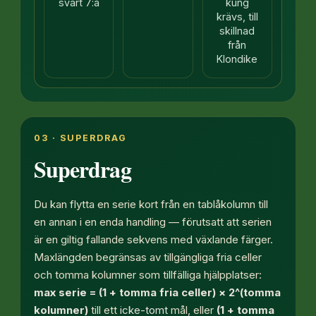
svart 7:a
kung
krävs, till
skillnad
från
Klondike
03 · SUPERDRAG
Superdrag
Du kan flytta en serie kort från en tablåkolumn till
en annan i en enda handling — förutsatt att serien
är en giltig fallande sekvens med växlande färger.
Maxlängden begränsas av tillgängliga fria celler
och tomma kolumner som tillfälliga hjälpplatser:
max serie = (1 + tomma fria celler) × 2^(tomma
kolumner)
till ett
icke-tomt
mål, eller
(1 + tomma