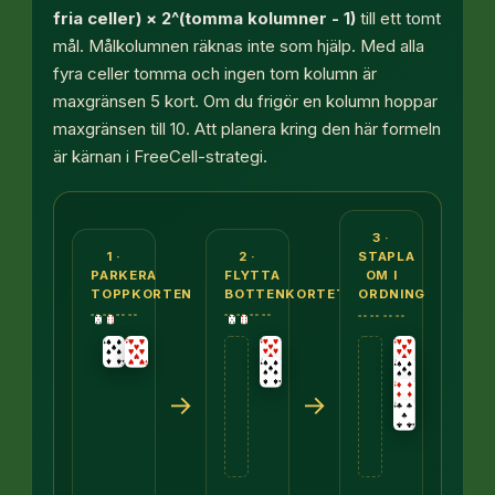
fria celler) × 2^(tomma kolumner - 1)
till ett
tomt
mål. Målkolumnen räknas inte som hjälp. Med alla
fyra celler tomma och ingen tom kolumn är
maxgränsen 5 kort. Om du frigör en kolumn hoppar
maxgränsen till 10. Att planera kring den här formeln
är kärnan i FreeCell-strategi.
Tre paneler. Först: sekvensen spader 7, ruter 6, kl
3 ·
1 ·
2 ·
STAPLA
PARKERA
FLYTTA
OM I
TOPPKORTEN
BOTTENKORTET
ORDNING
→
→