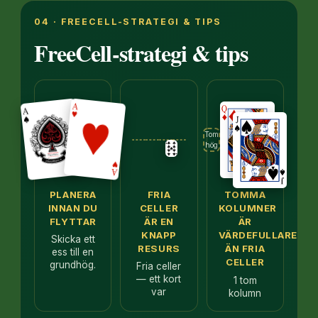
04 · FREECELL-STRATEGI & TIPS
FreeCell-strategi & tips
Tom
hög
PLANERA
FRIA
TOMMA
INNAN DU
CELLER
KOLUMNER
FLYTTAR
ÄR EN
ÄR
KNAPP
VÄRDEFULLARE
Skicka ett
RESURS
ÄN FRIA
ess till en
CELLER
grundhög.
Fria celler
— ett kort
1 tom
var
kolumn