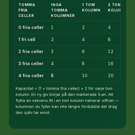
TOMMA
INGA
1 TOM
2 TOMMA
FRIA
TOMMA
KOLUMN
KOLUMNER
CELLER
KOLUMNER
0 fria celler
1
2
4
1 fri cell
2
4
8
2 fria celler
3
6
12
3 fria celler
4
8
16
4 fria celler
5
10
20
Kapacitet = (1 + tomma fria celler) × 2 för varje tom
kolumn. En ny giv börjar på den markerade 5:an. Att
flytta en sekvens IN i en tom kolumn halverar siffran —
kolumnen du fyller kan inte längre fördubbla det drag
den själv tar emot.