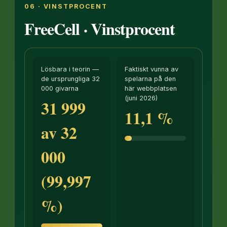
06 · VINSTPROCENT
FreeCell · Vinstprocent
Lösbara i teorin —
Faktiskt vunna av
de ursprungliga 32
spelarna på den
000 givarna
här webbplatsen
(juni 2026)
31 999
11,1 %
av 32
000
(99,997
%)