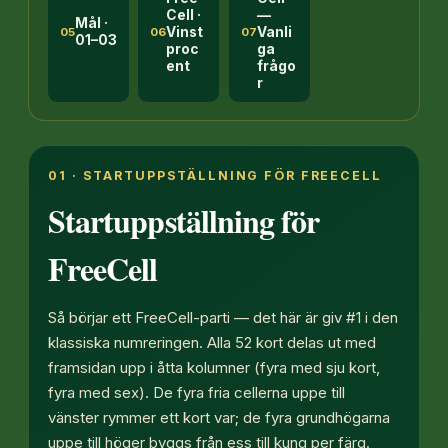
Cell ·
—
Mål ·
Vinst
Vanli
05
06
07
01–03
proc
ga
ent
frågo
r
01 · STARTUPPSTÄLLNING FÖR FREECELL
Startuppställning för
FreeCell
Så börjar ett FreeCell-parti — det här är giv #1 i den
klassiska numreringen. Alla 52 kort delas ut med
framsidan upp i åtta kolumner (fyra med sju kort,
fyra med sex). De fyra fria cellerna uppe till
vänster rymmer ett kort var; de fyra grundhögarna
uppe till höger byggs från ess till kung per färg.