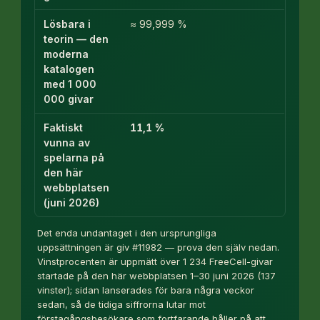
Lösbara i
≈ 99,999 %
teorin — den
moderna
katalogen
med 1 000
000 givar
Faktiskt
11,1 %
vunna av
spelarna på
den här
webbplatsen
(juni 2026)
Det enda undantaget i den ursprungliga
uppsättningen är giv #11982 — prova den själv nedan.
Vinstprocenten är uppmätt över 1 234 FreeCell-givar
startade på den här webbplatsen 1–30 juni 2026 (137
vinster); sidan lanserades för bara några veckor
sedan, så de tidiga siffrorna lutar mot
förstagångsbesökare som fortfarande håller på att