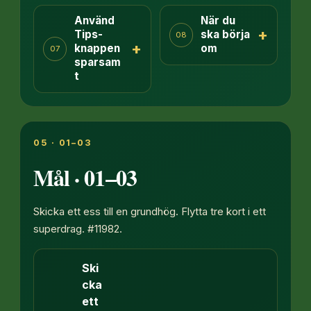
Använd
När du
+
Tips-
ska börja
08
+
knappen
om
07
sparsam
t
05 · 01–03
Mål · 01–03
Skicka ett ess till en grundhög. Flytta tre kort i ett
superdrag. #11982.
Ski
cka
ett