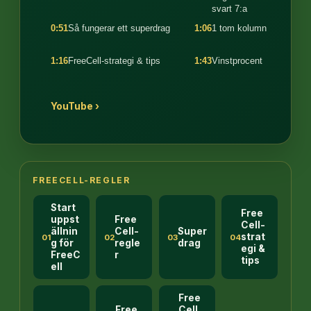
svart 7:a
0:51
Så fungerar ett superdrag
1:06
1 tom kolumn
1:16
FreeCell-strategi & tips
1:43
Vinstprocent
YouTube ›
FREECELL-REGLER
Start
Free
uppst
Free
Cell-
ällnin
Cell-
Super
strat
01
02
03
04
g för
regle
drag
egi &
FreeC
r
tips
ell
Free
Free
Cell