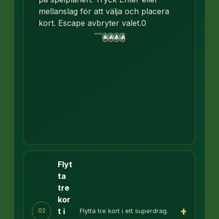
mellanslag för att välja och placera
kort. Escape avbryter valet.
0
A
A
A
A
♥
♦
♣
♠
Flyt
ta
tre
kor
+
t i
Flytta tre kort i ett superdrag.
02