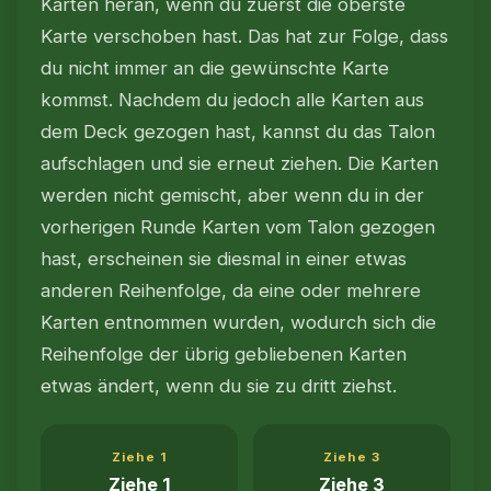
Karten heran, wenn du zuerst die oberste
Karte verschoben hast. Das hat zur Folge, dass
du nicht immer an die gewünschte Karte
kommst. Nachdem du jedoch alle Karten aus
dem Deck gezogen hast, kannst du das Talon
aufschlagen und sie erneut ziehen. Die Karten
werden nicht gemischt, aber wenn du in der
vorherigen Runde Karten vom Talon gezogen
hast, erscheinen sie diesmal in einer etwas
anderen Reihenfolge, da eine oder mehrere
Karten entnommen wurden, wodurch sich die
Reihenfolge der übrig gebliebenen Karten
etwas ändert, wenn du sie zu dritt ziehst.
Ziehe 1
Ziehe 3
Ziehe 1
Ziehe 3