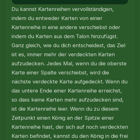
Du kannst Kartenreihen vervollständigen,
indem du entweder Karten von einer
Kartenreihe in eine andere verschiebst oder
indem du Karten aus dem Talon hinzufügst.
Ganz gleich, wie du dich entscheidest, das Ziel
ist es, immer mehr der verdeckten Karten
aufzudecken. Jedes Mal, wenn du die oberste
Karte einer Spalte verschiebst, wird die
nächste verdeckte Karte aufgedeckt. Wenn du
das untere Ende einer Kartenreihe erreichst,
so dass keine Karten mehr aufzudecken sind,
ist die Kartenreihe leer. Wenn du zu diesem
Zeitpunkt einen König an der Spitze einer
Kartenreihe hast, der sich auf noch verdeckten
Karten befindet, kannst du den König in die frei