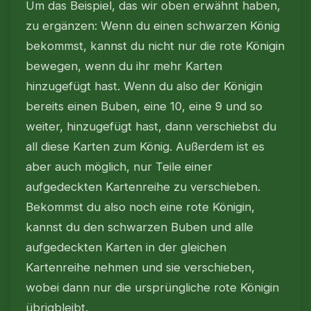
Um das Beispiel, das wir oben erwähnt haben,
zu ergänzen: Wenn du einen schwarzen König
bekommst, kannst du nicht nur die rote Königin
bewegen, wenn du ihr mehr Karten
hinzugefügt hast. Wenn du also der Königin
bereits einen Buben, eine 10, eine 9 und so
weiter, hinzugefügt hast, dann verschiebst du
all diese Karten zum König. Außerdem ist es
aber auch möglich, nur Teile einer
aufgedeckten Kartenreihe zu verschieben.
Bekommst du also noch eine rote Königin,
kannst du den schwarzen Buben und alle
aufgedeckten Karten in der gleichen
Kartenreihe nehmen und sie verschieben,
wobei dann nur die ursprüngliche rote Königin
übrigbleibt.