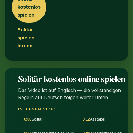
kostenlos
spielen
Solitär
spielen
lernen
Solitär kostenlos online spielen
2:26
Das Video ist auf Englisch — die vollständigen
Regeln auf Deutsch folgen weiter unten.
IN DIESEM VIDEO
0:00
Solitär
0:12
Asstapel