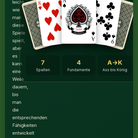
leicht,
wie
man
diese
Spiele
spielt,
aber
es
7
4
A→K
kann
Spalten
Fundamente
Ass bis König
eine
Weile
dauern,
bis
man
die
entsprechenden
Fähigkeiten
entwickelt