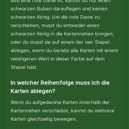
also eine rote Dame ist, kannst du nur einen
schwarzen Buben darauflegen und keinen
schwarzen König. Um die rote Dame zu
verschieben, musst du entweder einen
schwarzen König in die Kartenreihen bringen,
oder du musst sie auf einem der vier Stapel
ablegen, wenn du bereits alle Karten mit einem
niedrigeren Wert in dieser Farbe auf dem
Stapel hast.
In welcher Reihenfolge muss ich die
Karten ablegen?
Wenn du aufgedeckte Karten innerhalb der
Kartenreihen verschiebst, kannst du mehrere
Karten gleichzeitig bewegen.