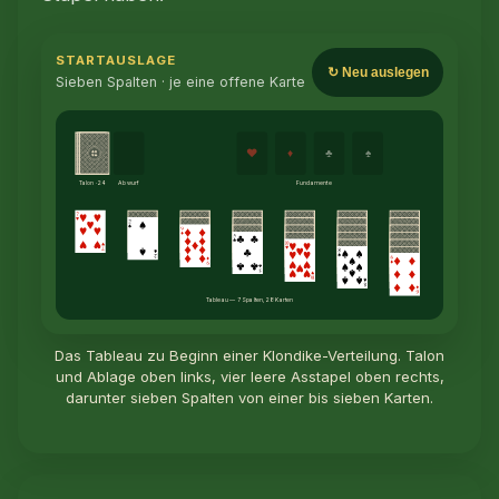
STARTAUSLAGE
↻ Neu auslegen
Sieben Spalten · je eine offene Karte
♥
♦
♣
♠
Talon · 24
Abwurf
Fundamente
Tableau — 7 Spalten, 28 Karten
Das Tableau zu Beginn einer Klondike-Verteilung. Talon
und Ablage oben links, vier leere Asstapel oben rechts,
darunter sieben Spalten von einer bis sieben Karten.