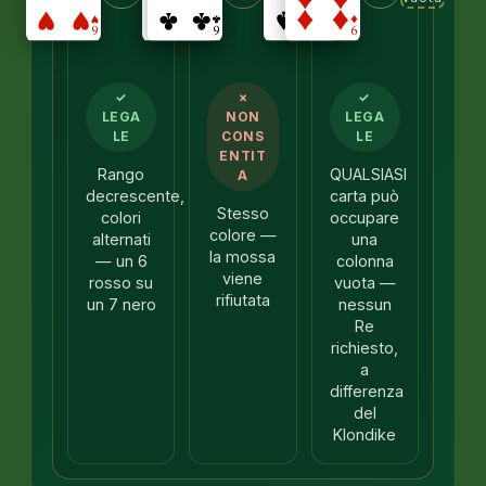
✓
×
✓
LEGA
NON
LEGA
LE
CONS
LE
ENTIT
Rango
QUALSIASI
A
decrescente,
carta può
Stesso
colori
occupare
colore —
alternati
una
la mossa
— un 6
colonna
viene
rosso su
vuota —
rifiutata
un 7 nero
nessun
Re
richiesto,
a
differenza
del
Klondike