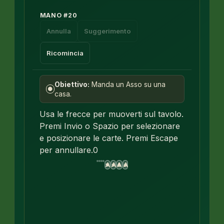
MANO
#
20
Annulla
Suggerimento
Ricomincia
Obiettivo:
Manda un Asso su una
●
casa.
Usa le frecce per muoverti sul tavolo.
Premi Invio o Spazio per selezionare
e posizionare le carte. Premi Escape
per annullare.
0
A
A
A
A
♥
♦
♣
♠