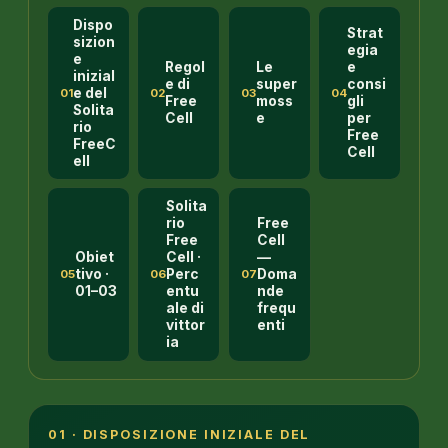
Dispo
Strat
sizion
egia
e
Regol
Le
e
inizial
e di
super
consi
e del
01
02
03
04
Free
moss
gli
Solita
Cell
e
per
rio
Free
FreeC
Cell
ell
Solita
rio
Free
Free
Cell
Obiet
Cell ·
—
tivo ·
Perc
Doma
05
06
07
01–03
entu
nde
ale di
frequ
vittor
enti
ia
01 · DISPOSIZIONE INIZIALE DEL