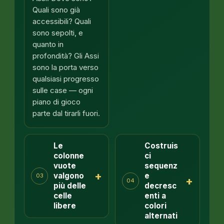
Quali sono già
accessibili? Quali
sono sepolti, e
quanto in
profondità? Gli Assi
sono la porta verso
qualsiasi progresso
sulle case — ogni
piano di gioco
parte dal tirarli fuori.
Le
Costruis
colonne
ci
vuote
sequenz
+
valgono
e
03
+
04
più delle
decresc
celle
enti a
libere
colori
alternati