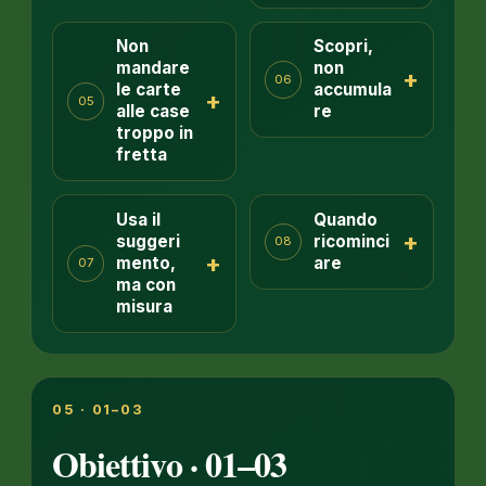
Non
Scopri,
mandare
non
+
06
le carte
accumula
+
05
alle case
re
troppo in
fretta
Usa il
Quando
+
suggeri
ricominci
08
+
mento,
are
07
ma con
misura
05 · 01–03
Obiettivo · 01–03