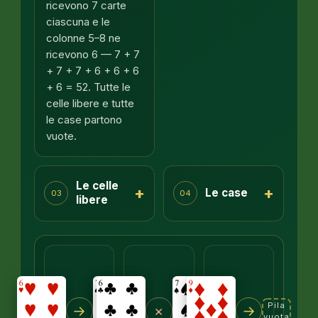
ricevono 7 carte
ciascuna e le
colonne 5–8 ne
ricevono 6 — 7 + 7
+ 7 + 7 + 6 + 6 + 6
+ 6 = 52. Tutte le
celle libere e tutte
le case partono
vuote.
Le celle
+
+
Le case
03
04
libere
Pila
→
×
→
vuota