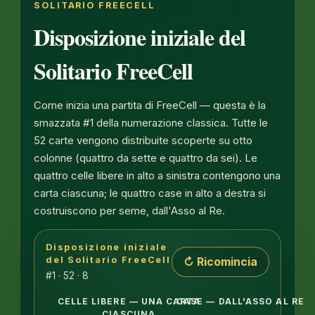
SOLITARIO FREECELL
Disposizione iniziale del
Solitario FreeCell
Come inizia una partita di FreeCell — questa è la
smazzata #1 della numerazione classica. Tutte le
52 carte vengono distribuite scoperte su otto
colonne (quattro da sette e quattro da sei). Le
quattro celle libere in alto a sinistra contengono una
carta ciascuna; le quattro case in alto a destra si
costruiscono per seme, dall'Asso al Re.
Disposizione iniziale
Otto colonne del tableau con tutte le carte scopert
↻ Ricomincia
del Solitario FreeCell
#1 · 52 · 8
CELLE LIBERE — UNA CARTA
CASE — DALL'ASSO AL RE
CIASCUNA