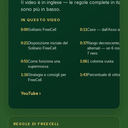
Il video è in inglese — le regole complete in italia
sono più in basso.
IN QUESTO VIDEO
0:00
Solitario FreeCell
0:11
Case — dall'Asso al Re
0:21
Disposizione iniziale del
0:37
Rango decrescente, colo
Solitario FreeCell
alternati — un 6 rosso s
7 nero
0:51
Come funziona una
1:06
1 colonna vuota
supermossa
1:16
Strategia e consigli per
1:43
Percentuale di vittoria
FreeCell
YouTube ›
REGOLE DI FREECELL