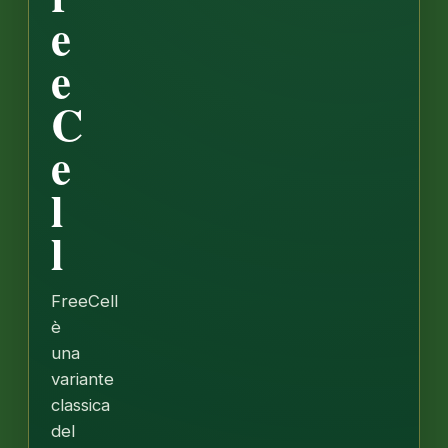
e
e
C
e
l
l
FreeCell
è
una
variante
classica
del