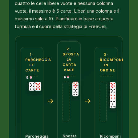
quattro le celle libere vuote e nessuna colonna
vuota, il massimo è 5 carte. Liberi una colonna e il
massimo sale a 10. Pianificare in base a questa
formula è il cuore della strategia di FreeCell.
Tre pannelli. Primo: una sequenza formata dal 7 di pi
2 ·
SPOSTA
1 ·
3 ·
LA
PARCHEGGIA
RICOMPONI
CARTA
LE
IN
BASE
CARTE
ORDINE
→
→
Sposta
Parcheggia
Ricomponi