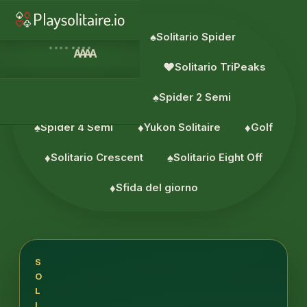
♥︎
Solitario
♠︎
Solitario Spider
A
A
A
A
♦︎
Solitario Piramide
♥︎
Solitario TriPeaks
♥︎
Pesca 3
♠︎
Spider 2 Semi
♠︎
Spider 4 Semi
♦︎
Yukon Solitaire
♦︎
Golf
♦︎
Solitario Crescent
♠︎
Solitario Eight Off
♦︎
Sfida del giorno
S
O
L
I