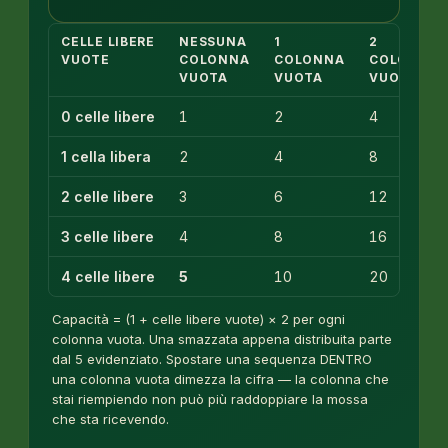
CELLE LIBERE
NESSUNA
1
2
VUOTE
COLONNA
COLONNA
COLONNE
VUOTA
VUOTA
VUOTE
0 celle libere
1
2
4
1 cella libera
2
4
8
2 celle libere
3
6
12
3 celle libere
4
8
16
4 celle libere
5
10
20
Capacità = (1 + celle libere vuote) × 2 per ogni
colonna vuota. Una smazzata appena distribuita parte
dal 5 evidenziato. Spostare una sequenza DENTRO
una colonna vuota dimezza la cifra — la colonna che
stai riempiendo non può più raddoppiare la mossa
che sta ricevendo.