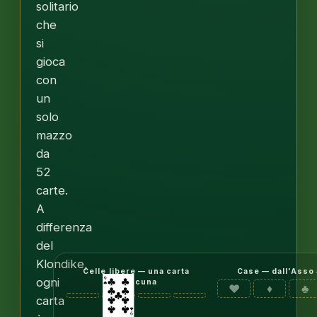
solitario
che
si
gioca
con
un
solo
mazzo
da
52
carte.
A
differenza
del
Klondike,
Celle libere — una carta
Case — dall'Asso 
ogni
ciascuna
♥
♦
♣
carta