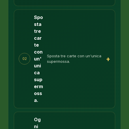
Spo
sta
tre
car
te
con
Sposta tre carte con un'unica
+
un'
02
supermossa.
uni
ca
sup
erm
oss
a.
Og
ni