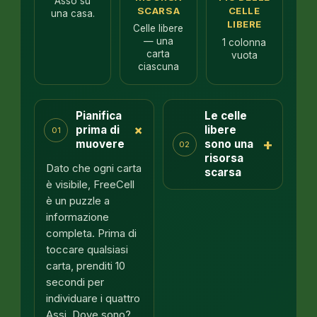
Asso su
SCARSA
CELLE
una casa.
LIBERE
Celle libere
— una
1 colonna
carta
vuota
ciascuna
Pianifica
Le celle
+
prima di
libere
01
+
muovere
sono una
02
risorsa
Dato che ogni carta
scarsa
è visibile, FreeCell
è un puzzle a
informazione
completa. Prima di
toccare qualsiasi
carta, prenditi 10
secondi per
individuare i quattro
Assi. Dove sono?