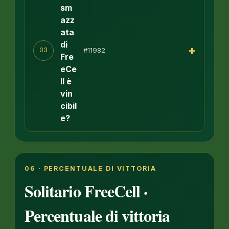
sm
azz
ata
di
+
#11982
03
Fre
eCe
ll è
vin
cibil
e?
06 · PERCENTUALE DI VITTORIA
Solitario FreeCell ·
Percentuale di vittoria