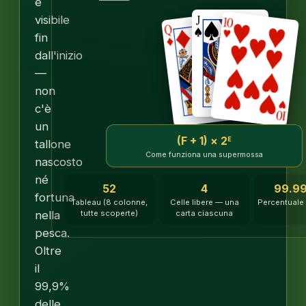
è
visibile
fin
dall'inizio
—
non
c'è
un
(F + 1) × 2ᴱ
tallone
Come funziona una supermossa
nascosto
né
52
4
99.9
fortuna
Tableau (8 colonne,
Celle libere — una
Percentuale d
nella
tutte scoperte)
carta ciascuna
pesca.
Oltre
il
99,9%
delle