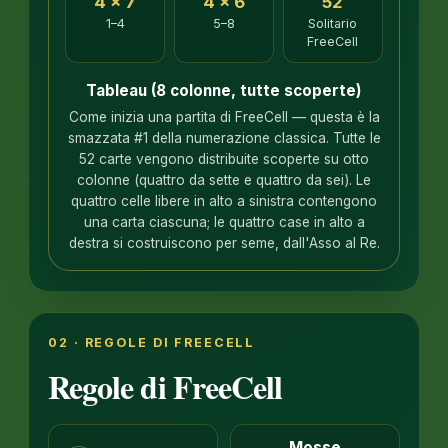
4 × 7
4 × 6
52
1–4
5–8
Solitario
FreeCell
Tableau (8 colonne, tutte scoperte)
Come inizia una partita di FreeCell — questa è la
smazzata #1 della numerazione classica. Tutte le
52 carte vengono distribuite scoperte su otto
colonne (quattro da sette e quattro da sei). Le
quattro celle libere in alto a sinistra contengono
una carta ciascuna; le quattro case in alto a
destra si costruiscono per seme, dall'Asso al Re.
02 · REGOLE DI FREECELL
Regole di FreeCell
Mosse