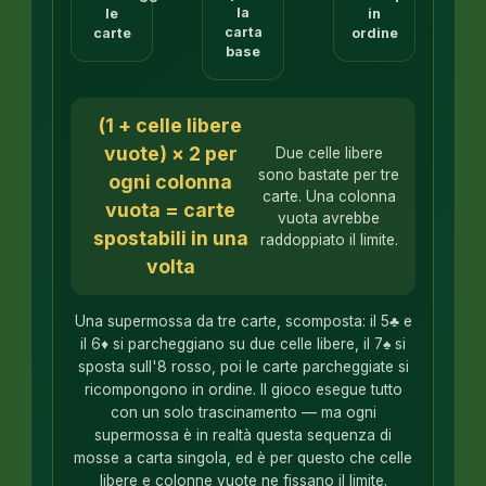
la
le
in
carta
carte
ordine
base
(1 + celle libere
vuote) × 2 per
Due celle libere
sono bastate per tre
ogni colonna
carte. Una colonna
vuota = carte
vuota avrebbe
spostabili in una
raddoppiato il limite.
volta
Una supermossa da tre carte, scomposta: il 5♣ e
il 6♦ si parcheggiano su due celle libere, il 7♠ si
sposta sull'8 rosso, poi le carte parcheggiate si
ricompongono in ordine. Il gioco esegue tutto
con un solo trascinamento — ma ogni
supermossa è in realtà questa sequenza di
mosse a carta singola, ed è per questo che celle
libere e colonne vuote ne fissano il limite.