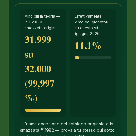
Vincibili in teoria —
Effettivamente
le 32.000
vinte dai giocatori
smazzate originali
su questo sito
(giugno 2026)
31.999
11,1%
su
32.000
(99,997
%)
L'unica eccezione del catalogo originale è la
smazzata #11982 — provala tu stesso qui sotto.