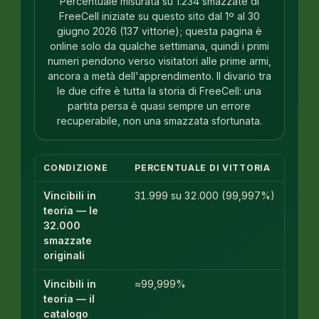
Percentuale misurata su 1.234 smazzate di
FreeCell iniziate su questo sito dal 1º al 30
giugno 2026 (137 vittorie); questa pagina è
online solo da qualche settimana, quindi i primi
numeri pendono verso visitatori alle prime armi,
ancora a metà dell'apprendimento. Il divario tra
le due cifre è tutta la storia di FreeCell: una
partita persa è quasi sempre un errore
recuperabile, non una smazzata sfortunata.
CONDIZIONE
PERCENTUALE DI VITTORIA
Vincibili in
31.999 su 32.000 (99,997%)
teoria — le
32.000
smazzate
originali
Vincibili in
≈99,999%
teoria — il
catalogo