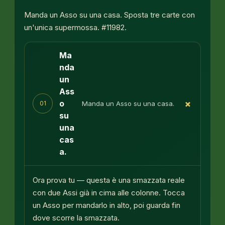
Manda un Asso su una casa. Sposta tre carte con
un'unica supermossa. #11982.
Ma
nda
un
Ass
+
o
Manda un Asso su una casa.
01
su
una
cas
a.
Ora prova tu — questa è una smazzata reale
con due Assi già in cima alle colonne. Tocca
un Asso per mandarlo in alto, poi guarda fin
dove scorre la smazzata.