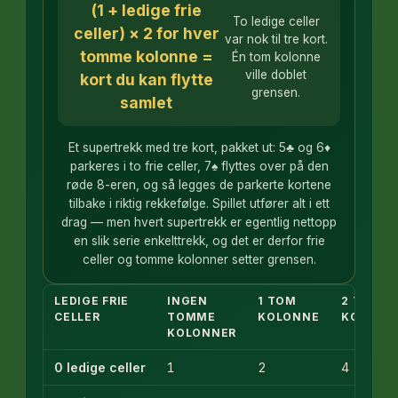
(1 + ledige frie
To ledige celler
celler) × 2 for hver
var nok til tre kort.
tomme kolonne =
Én tom kolonne
ville doblet
kort du kan flytte
grensen.
samlet
Et supertrekk med tre kort, pakket ut: 5♣ og 6♦
parkeres i to frie celler, 7♠ flyttes over på den
røde 8-eren, og så legges de parkerte kortene
tilbake i riktig rekkefølge. Spillet utfører alt i ett
drag — men hvert supertrekk er egentlig nettopp
en slik serie enkelttrekk, og det er derfor frie
celler og tomme kolonner setter grensen.
LEDIGE FRIE
INGEN
1 TOM
2 TOMM
CELLER
TOMME
KOLONNE
KOLONN
KOLONNER
0 ledige celler
1
2
4