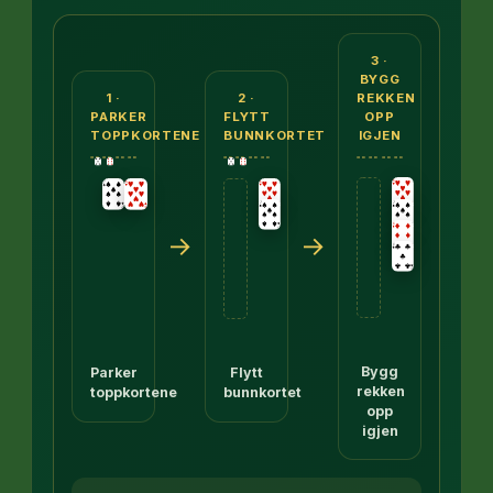
Tre paneler. Først: rekken spar 7, ruter 6, kløver 
3 ·
BYGG
REKKEN
1 ·
2 ·
OPP
PARKER
FLYTT
IGJEN
TOPPKORTENE
BUNNKORTET
→
→
Bygg
Parker
Flytt
rekken
toppkortene
bunnkortet
opp
igjen