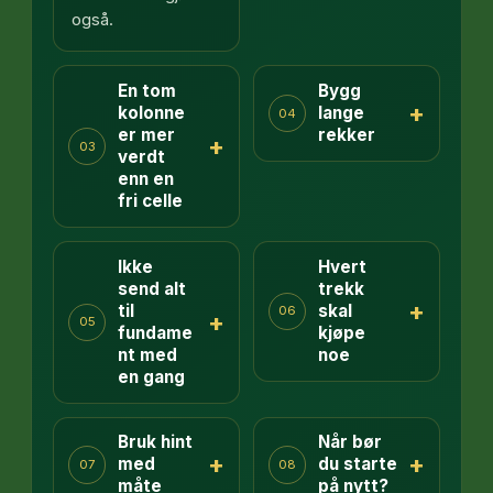
også.
En tom
Bygg
+
kolonne
lange
04
er mer
rekker
+
03
verdt
enn en
fri celle
Ikke
Hvert
send alt
trekk
+
til
skal
06
+
05
fundame
kjøpe
nt med
noe
en gang
Bruk hint
Når bør
+
+
med
du starte
07
08
måte
på nytt?