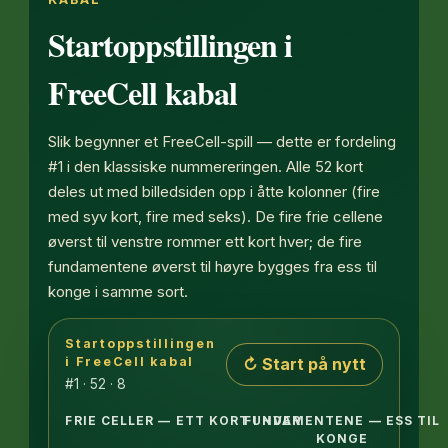
Startoppstillingen i
FreeCell kabal
Slik begynner et FreeCell-spill — dette er fordeling
#1 i den klassiske nummereringen. Alle 52 kort
deles ut med billedsiden opp i åtte kolonner (fire
med syv kort, fire med seks). De fire frie cellene
øverst til venstre rommer ett kort hver; de fire
fundamentene øverst til høyre bygges fra ess til
konge i samme sort.
Startoppstillingen
Åtte kolonner med åpne kort: de fire første har syv
↻ Start på nytt
i FreeCell kabal
#1 · 52 · 8
FRIE CELLER — ETT KORT I HVER
FUNDAMENTENE — ESS TIL
KONGE