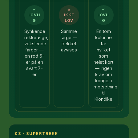
✓
×
✓
LOVLI
IKKE
LOVLI
G
LOV
G
Synkende
Samme
En tom
rekkefølge,
farge —
kolonne
vekslende
trekket
tar
farger —
avvises
hvilket
en rød 6-
som
er på en
helst kort
svart 7-
— ingen
er
krav om
konge, i
motsetning
til
Klondike
03 · SUPERTREKK