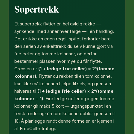
Supertrekk
Et supertrekk flytter en hel gyldig rekke —
synkende, med annenhver farge — i én handling.
Det er ikke en egen regel: spillet forkorter bare
den serien av enkelttrekk du selv kunne gjort via
frie celler og tomme kolonner, og derfor
bestemmer plassen hvor mye du får flytte.
Grensen er
(1 + ledige frie celler) × 2^(tomme
kolonner)
. Flytter du rekken til en tom kolonne,
kan ikke målkolonnen hjelpe til selv, og grensen
halveres til
(1 + ledige frie celler) × 2^(tomme
kolonner − 1)
. Fire ledige celler og ingen tomme
kolonner gir maks 5 kort — utgangspunktet i en
fersk fordeling; én tom kolonne dobler grensen til
10. Å planlegge rundt denne formelen er kjernen i
all FreeCell-strategi.