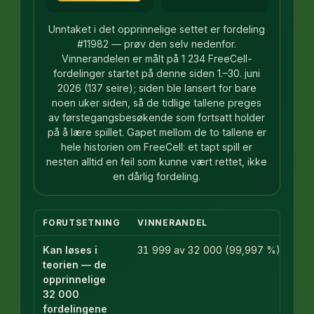
Unntaket i det opprinnelige settet er fordeling
#11982 — prøv den selv nedenfor.
Vinnerandelen er målt på 1 234 FreeCell-
fordelinger startet på denne siden 1.–30. juni
2026 (137 seire); siden ble lansert for bare
noen uker siden, så de tidlige tallene preges
av førstegangsbesøkende som fortsatt holder
på å lære spillet. Gapet mellom de to tallene er
hele historien om FreeCell: et tapt spill er
nesten alltid en feil som kunne vært rettet, ikke
en dårlig fordeling.
FORUTSETNING
VINNERANDEL
Kan løses i
31 999 av 32 000 (99,997 %)
teorien — de
opprinnelige
32 000
fordelingene