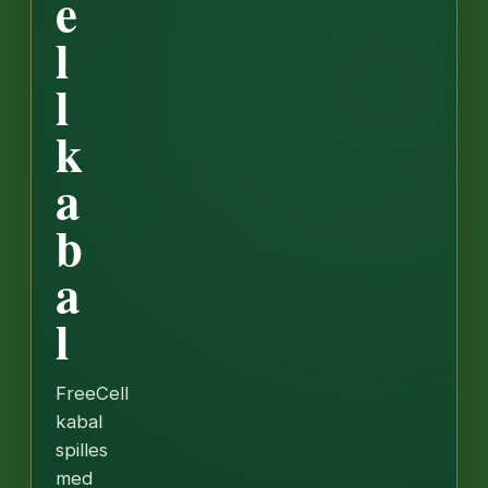
e
l
l
k
a
b
a
l
FreeCell
kabal
spilles
med