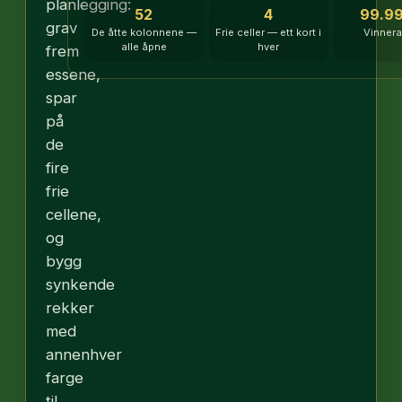
planlegging:
52
4
99.9
grav
De åtte kolonnene —
Frie celler — ett kort i
Vinnera
alle åpne
hver
frem
essene,
spar
på
de
fire
frie
cellene,
og
bygg
synkende
rekker
med
annenhver
farge
til