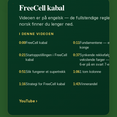
FreeCell kabal
1:56
Videoen er på engelsk — de fullstendige reglene 
norsk finner du lenger ned.
I DENNE VIDEOEN
0:00
FreeCell kabal
0:11
Fundamentene — ess til
konge
0:21
Startoppstillingen i FreeCell
0:37
Synkende rekkefølge,
kabal
vekslende farger — en r
6-er på en svart 7-er
0:51
Slik fungerer et supertrekk
1:06
1 tom kolonne
1:16
Strategi for FreeCell kabal
1:43
Vinnerandel
YouTube ›