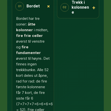
Trekk i
+
Bordet
+
01
kolonnen
02
e
Bordet har tre
soner:
åtte
kolonner
i midten,
fire frie celler
øverst til venstre
og
fire
fundamenter
øverst til høyre. Det
finnes ingen
trekkbunke. Alle 52
kort deles ut åpne,
rad for rad: de fire
første kolonnene
får 7 kort, de fire
siste får 6
(7+7+7+7+6+6+6+6
= 52). Frie celler