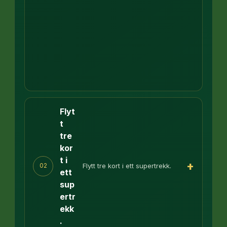
Flyt
t
tre
kor
t i
+
Flytt tre kort i ett supertrekk.
02
ett
sup
ertr
ekk
.