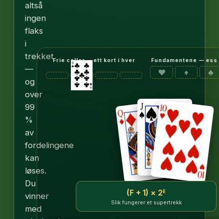
altså
ingen
flaks
i
trekket
Frie celler — ett kort i hver
Fundamentene — ess t
—
♥
♦
♣
og
over
99
%
av
fordelingene
kan
løses.
Du
(F + 1) × 2ᴱ
vinner
Slik fungerer et supertrekk
med