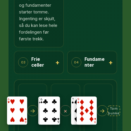
og fundamenter
starter tomme.
Ingenting er skjult,
så du kan lese hele
fordelingen før
første trekk.
Frie
Fundame
+
+
03
04
celler
nter
Tom
→
×
→
bunke