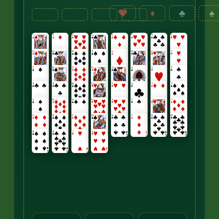
♥
♦
♣
♠