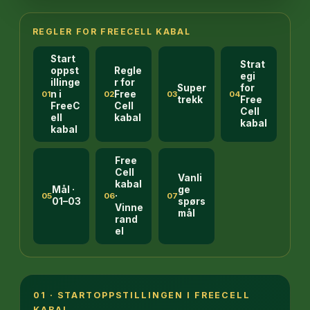
REGLER FOR FREECELL KABAL
Start
Strat
oppst
Regle
egi
illinge
r for
Super
for
n i
Free
01
02
03
04
trekk
Free
FreeC
Cell
Cell
ell
kabal
kabal
kabal
Free
Cell
Vanli
kabal
Mål ·
ge
·
05
06
07
01–03
spørs
Vinne
mål
rand
el
01 · STARTOPPSTILLINGEN I FREECELL
KABAL