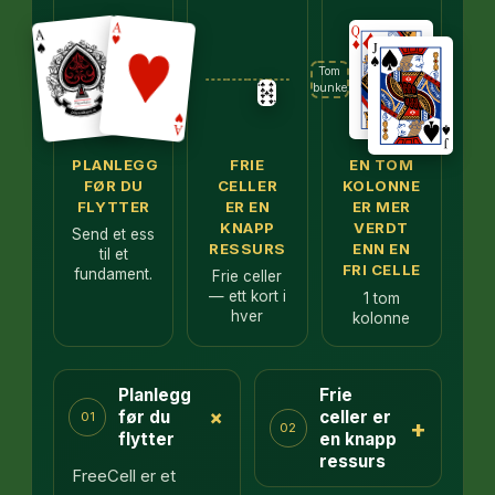
Tom
bunke
PLANLEGG
FRIE
EN TOM
FØR DU
CELLER
KOLONNE
FLYTTER
ER EN
ER MER
KNAPP
VERDT
Send et ess
RESSURS
ENN EN
til et
FRI CELLE
fundament.
Frie celler
— ett kort i
1 tom
hver
kolonne
Planlegg
Frie
+
før du
celler er
01
+
02
flytter
en knapp
ressurs
FreeCell er et