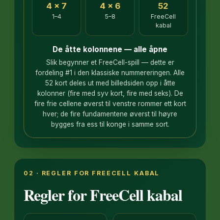
4 × 7
4 × 6
52
1–4
5–8
FreeCell
kabal
De åtte kolonnene — alle åpne
Slik begynner et FreeCell-spill — dette er
fordeling #1 i den klassiske nummereringen. Alle
52 kort deles ut med billedsiden opp i åtte
kolonner (fire med syv kort, fire med seks). De
fire frie cellene øverst til venstre rommer ett kort
hver; de fire fundamentene øverst til høyre
bygges fra ess til konge i samme sort.
02 · REGLER FOR FREECELL KABAL
Regler for FreeCell kabal