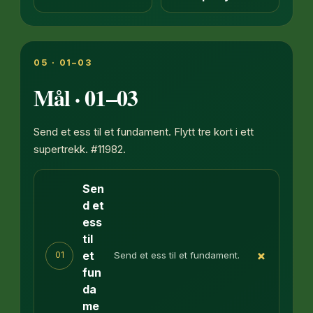
05 · 01–03
Mål · 01–03
Send et ess til et fundament. Flytt tre kort i ett
supertrekk. #11982.
Sen
d et
ess
til
+
et
Send et ess til et fundament.
01
fun
da
me