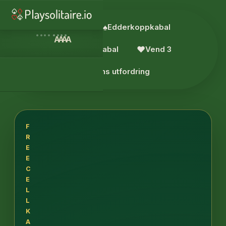
♥︎
Kabal
♠︎
Edderkoppkabal
A
A
A
A
♦︎
Pyramide Kabal
♥︎
Vend 3
♦︎
Dagens utfordring
F
R
E
E
C
E
L
L
K
A