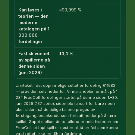
Kan løses i
≈99,999 %
teorien — den
moderne
katalogen på 1
000 000
fordelinger
Faktisk vunnet
11,1 %
av spillerne på
denne siden
(juni 2026)
Unntaket i det opprinnelige settet er fordeling #11982
— prøv den selv nedenfor. Vinnerandelen er målt på 1
234 FreeCell-fordelinger startet på denne siden 1.–30.
juni 2026 (137 seire); siden ble lansert for bare noen
uker siden, så de tidlige tallene preges av
førstegangsbesøkende som fortsatt holder på å lære
spillet. Gapet mellom de to tallene er hele historien om
FreeCell: et tapt spill er nesten alltid en feil som kunne
vært rettet, ikke en dårlig fordeling.