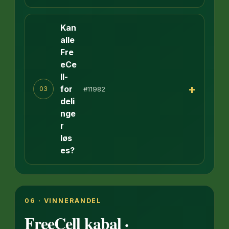
Kan
alle
Fre
eCe
ll-
+
for
#11982
03
deli
nge
r
løs
es?
06 · VINNERANDEL
FreeCell kabal ·