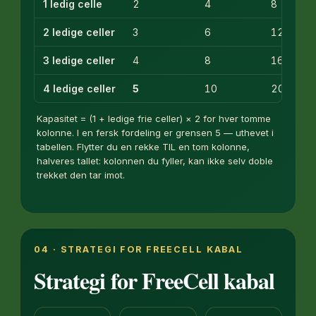
1 ledig celle
2
4
8
2 ledige celler
3
6
12
3 ledige celler
4
8
16
4 ledige celler
5
10
20
Kapasitet = (1 + ledige frie celler) × 2 for hver tomme
kolonne. I en fersk fordeling er grensen 5 — uthevet i
tabellen. Flytter du en rekke TIL en tom kolonne,
halveres tallet: kolonnen du fyller, kan ikke selv doble
trekket den tar imot.
04 · STRATEGI FOR FREECELL KABAL
Strategi for FreeCell kabal