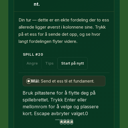
nt.
Din tur — dette er en ekte fordeling der to ess
allerede ligger øverst i kolonnene sine. Trykk
på et ess for å sende det opp, og se hvor
langt fordelingen flyter videre.
SPILL
#
20
Angre
Tips
Start på nytt
Mål:
Send et ess til et fundament.
●
Bruk piltastene for å flytte deg på
spillebrettet. Trykk Enter eller
mellomrom for å velge og plassere
kort. Escape avbryter valget.
0
A
A
A
A
♥
♦
♣
♠