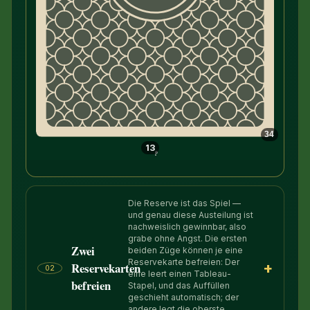
34
13
Die Reserve ist das Spiel —
und genau diese Austeilung ist
nachweislich gewinnbar, also
grabe ohne Angst. Die ersten
Zwei
beiden Züge können je eine
Reservekarte befreien: Der
Reservekarten
+
02
eine leert einen Tableau-
befreien
Stapel, und das Auffüllen
geschieht automatisch; der
andere legt die oberste