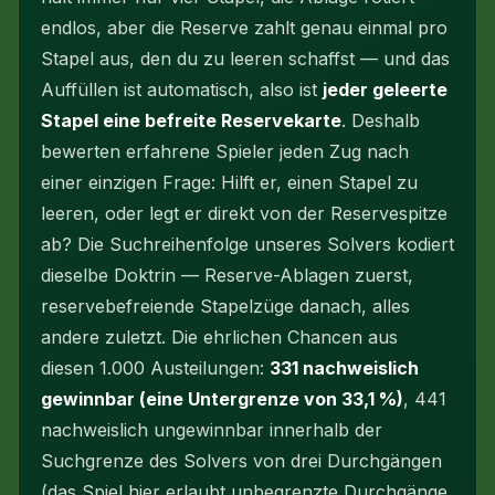
endlos, aber die Reserve zahlt genau einmal pro
Stapel aus, den du zu leeren schaffst — und das
Auffüllen ist automatisch, also ist
jeder geleerte
Stapel eine befreite Reservekarte
. Deshalb
bewerten erfahrene Spieler jeden Zug nach
einer einzigen Frage: Hilft er, einen Stapel zu
leeren, oder legt er direkt von der Reservespitze
ab? Die Suchreihenfolge unseres Solvers kodiert
dieselbe Doktrin — Reserve-Ablagen zuerst,
reservebefreiende Stapelzüge danach, alles
andere zuletzt. Die ehrlichen Chancen aus
diesen 1.000 Austeilungen:
331 nachweislich
gewinnbar (eine Untergrenze von 33,1 %)
, 441
nachweislich ungewinnbar innerhalb der
Suchgrenze des Solvers von drei Durchgängen
(das Spiel hier erlaubt unbegrenzte Durchgänge,