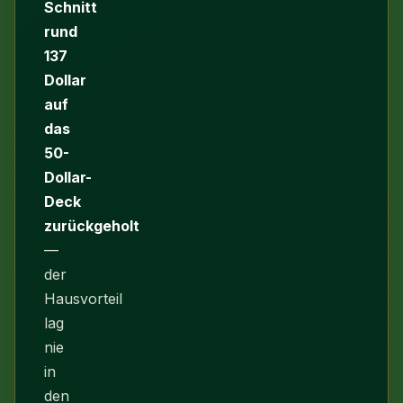
Schnitt
rund
137
Dollar
auf
das
50-
Dollar-
Deck
zurückgeholt
—
der
Hausvorteil
lag
nie
in
den