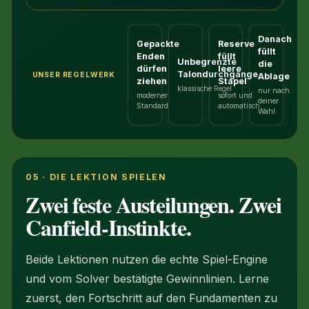
Danach
Gepackte
Reserve
füllt
Enden
füllt
Unbegrenzte
die
dürfen
leere
Talondurchgänge
UNSER REGELWERK
Ablage
ziehen
Stapel
klassische Regel
nur nach
moderner
sofort und
deiner
Standard
automatisch
Wahl
05 · DIE LEKTION SPIELEN
Zwei feste Austeilungen. Zwei
Canfield-Instinkte.
Beide Lektionen nutzen die echte Spiel-Engine
und vom Solver bestätigte Gewinnlinien. Lerne
zuerst, den Fortschritt auf den Fundamenten zu