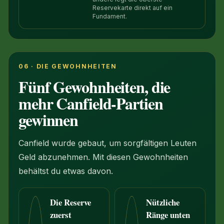
Reservekarte direkt auf ein
Fundament.
06 · DIE GEWOHNHEITEN
Fünf Gewohnheiten, die
mehr Canfield-Partien
gewinnen
Canfield wurde gebaut, um sorgfältigen Leuten
Geld abzunehmen. Mit diesen Gewohnheiten
behältst du etwas davon.
Die Reserve
Nützliche
zuerst
Ränge unten