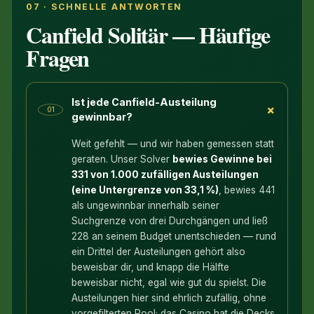
07 · SCHNELLE ANTWORTEN
Canfield Solitär — Häufige
Fragen
Ist jede Canfield-Austeilung
+
01
gewinnbar?
Weit gefehlt — und wir haben gemessen statt
geraten. Unser Solver
bewies Gewinne bei
331 von 1.000 zufälligen Austeilungen
(eine Untergrenze von 33,1 %)
, bewies 441
als ungewinnbar innerhalb seiner
Suchgrenze von drei Durchgängen und ließ
228 an seinem Budget unentschieden — rund
ein Drittel der Austeilungen gehört also
beweisbar dir, und knapp die Hälfte
beweisbar nicht, egal wie gut du spielst. Die
Austeilungen hier sind ehrlich zufällig, ohne
vorgefilterten Pool; das Casino hat die Decks