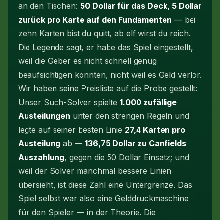
an den Tischen:
50 Dollar für das Deck, 5 Dollar
zurück pro Karte auf den Fundamenten
— bei
zehn Karten bist du quitt, ab elf wirst du reich.
Die Legende sagt, er habe das Spiel eingestellt,
weil die Geber es nicht schnell genug
beaufsichtigen konnten, nicht weil es Geld verlor.
Wir haben seine Preisliste auf die Probe gestellt:
Unser Such-Solver spielte
1.000 zufällige
Austeilungen
unter den strengen Regeln und
legte auf seiner besten Linie
27,4 Karten pro
Austeilung
ab —
136,75 Dollar zu Canfields
Auszahlung
, gegen die 50 Dollar Einsatz; und
weil der Solver manchmal bessere Linien
übersieht, ist diese Zahl eine Untergrenze. Das
Spiel selbst war also eine Gelddruckmaschine
für den Spieler — in der Theorie. Die