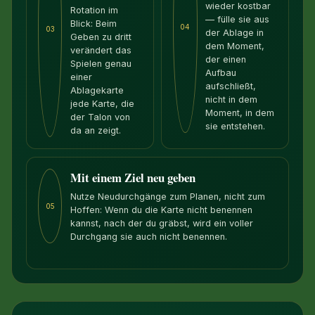
wieder kostbar
Rotation im
— fülle sie aus
Blick: Beim
04
03
der Ablage in
Geben zu dritt
dem Moment,
verändert das
der einen
Spielen genau
Aufbau
einer
aufschließt,
Ablagekarte
nicht in dem
jede Karte, die
Moment, in dem
der Talon von
sie entstehen.
da an zeigt.
Mit einem Ziel neu geben
Nutze Neudurchgänge zum Planen, nicht zum
05
Hoffen: Wenn du die Karte nicht benennen
kannst, nach der du gräbst, wird ein voller
Durchgang sie auch nicht benennen.