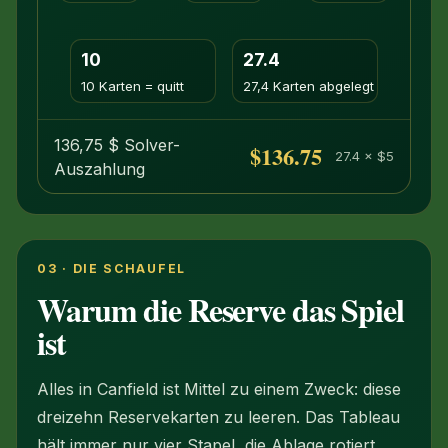
10
27.4
10 Karten = quitt
27,4 Karten abgelegt
136,75 $ Solver-
$136.75
27.4 × $5
Auszahlung
03 · DIE SCHAUFEL
Warum die Reserve das Spiel
ist
Alles in Canfield ist Mittel zu einem Zweck: diese
dreizehn Reservekarten zu leeren. Das Tableau
hält immer nur vier Stapel, die Ablage rotiert