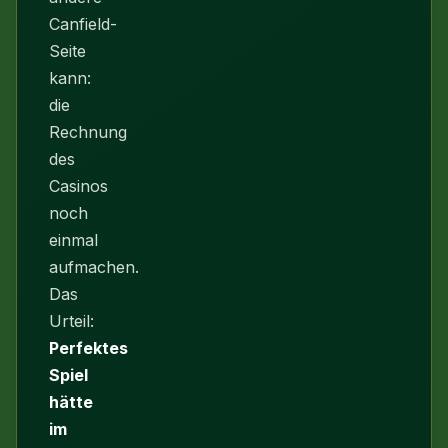
Canfield-
Seite
kann:
die
Rechnung
des
Casinos
noch
einmal
aufmachen.
Das
Urteil:
Perfektes
Spiel
hätte
im