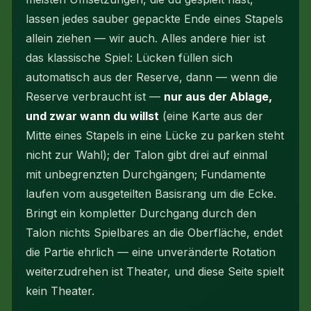
lassen jedes sauber gepackte Ende eines Stapels
allein ziehen — wir auch. Alles andere hier ist
das klassische Spiel: Lücken füllen sich
automatisch aus der Reserve, dann — wenn die
Reserve verbraucht ist —
nur aus der Ablage,
und zwar wann du willst
(eine Karte aus der
Mitte eines Stapels in eine Lücke zu parken steht
nicht zur Wahl); der Talon gibt drei auf einmal
mit unbegrenzten Durchgängen; Fundamente
laufen vom ausgeteilten Basisrang um die Ecke.
Bringt ein kompletter Durchgang durch den
Talon nichts Spielbares an die Oberfläche, endet
die Partie ehrlich — eine unveränderte Rotation
weiterzudrehen ist Theater, und diese Seite spielt
kein Theater.