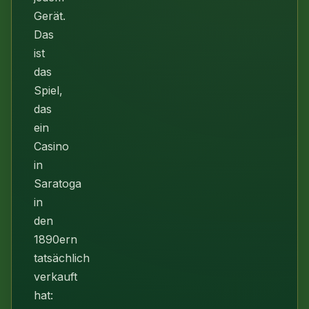
Gerät.
Das
ist
das
Spiel,
das
ein
Casino
in
Saratoga
in
den
1890ern
tatsächlich
verkauft
hat: