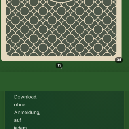
AUSGETEILT
Canfield
Solitär
Canfield
Solitär
kostenlos
34
online
13
spielen
—
ohne
Download,
ohne
Anmeldung,
auf
jedem