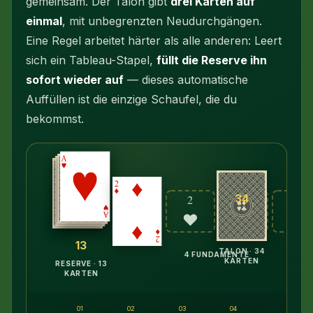
gemeinsam. Der Talon gibt
drei Karten auf
einmal
, mit unbegrenzten Neudurchgängen.
Eine Regel arbeitet härter als alle anderen: Leert
sich ein Tableau-Stapel,
füllt die Reserve ihn
sofort wieder auf
— dieses automatische
Auffüllen ist die einzige Schaufel, die du
bekommst.
34
2
2
2
♥
♣
♠
13
TALON · 34
4 FUNDAMENTE
KARTEN
RESERVE · 13
KARTEN
01
02
03
04