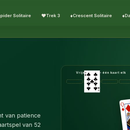
pider Solitaire
♥︎
Trek 3
♦︎
Crescent Solitaire
♦︎
Da
Vrije cellen — één kaart elk
nt van patience
aartspel van 52