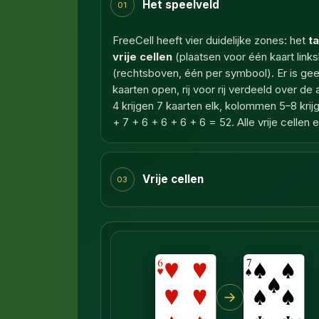
Het speelveld
01
FreeCell heeft vier duidelijke zones: het
t
vrije cellen
(plaatsen voor één kaart link
(rechtsboven, één per symbool). Er is geen
kaarten open, rij voor rij verdeeld over 
4 krijgen 7 kaarten elk, kolommen 5–8 krij
+ 7 + 6 + 6 + 6 + 6 = 52. Alle vrije cellen
Vrije cellen
03
→