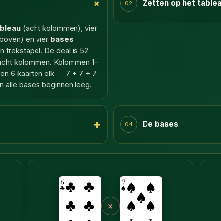
+
Zetten op het table
02
ableau
(acht kolommen), vier
sboven) en vier
bases
 trekstapel. De deal is 52
de acht kolommen. Kolommen 1–
gen 6 kaarten elk — 7 + 7 + 7
 en alle bases beginnen leeg.
+
De bases
04
×