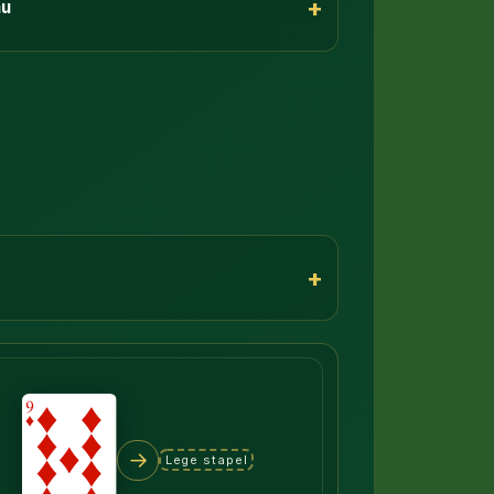
+
au
+
→
Lege stapel