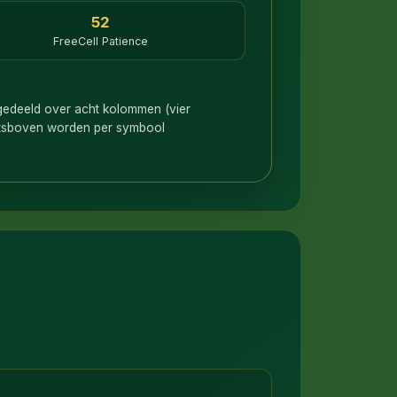
52
FreeCell Patience
 gedeeld over acht kolommen (vier
echtsboven worden per symbool