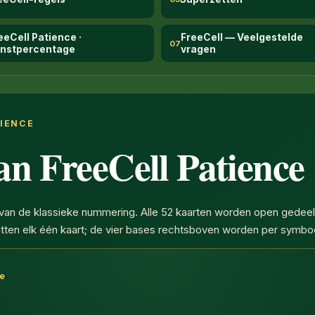
eeCell Patience ·
FreeCell — Veelgestelde
07
nstpercentage
vragen
TIENCE
an FreeCell Patience
1 van de klassieke nummering. Alle 52 kaarten worden open gedeel
evatten elk één kaart; de vier bases rechtsboven worden per sym
ce
ten: de eerste vier bevatten er zeven, de overige vier zes