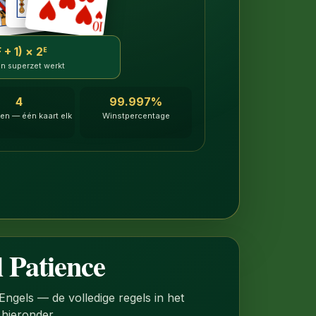
F + 1) × 2ᴱ
n superzet werkt
4
99.997%
len — één kaart elk
Winstpercentage
 Patience
 Engels — de volledige regels in het
hieronder.