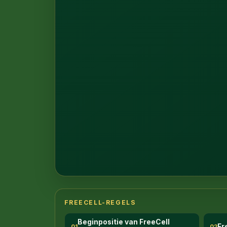
1
FREECELL-REGELS
Beginpositie van FreeCell
Fr
01
02