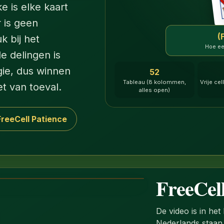
e is elke kaart
 is geen
(
k bij het
Hoe ee
e delingen is
gie, dus winnen
52
Tableau (8 kolommen,
Vrije cel
et van toeval.
alles open)
FreeCell Patience
FreeCell
De video is in het
Nederlands staan 