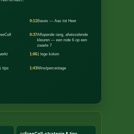
0:11
Bases — Aas tot Heer
reeCell
0:37
Aflopende rang, afwisselende
kleuren — een rode 6 op een
zwarte 7
werkt
1:06
1 lege kolom
& tips
1:43
Winstpercentage
FreeCell-strategie & tips
04