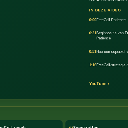
IN DEZE VIDEO
0:00
FreeCell Patience
0:21
Beginpositie van F
Patience
0:51
Hoe een superzet 
1:16
FreeCell-strategie 
:56
YouTube ›
eeCell-regels
Superzetten
03