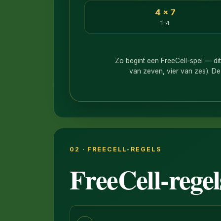
4 × 7
1–4
Zo begint een FreeCell-spel — di
van zeven, vier van zes). De
02 · FREECELL-REGELS
FreeCell-regel