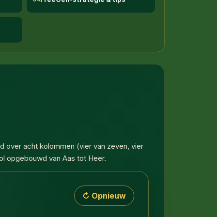
d over acht kolommen (vier van zeven, vier
bool opgebouwd van Aas tot Heer.
↻ Opnieuw
. Linksboven liggen vier lege vrije cellen die elk één kaa