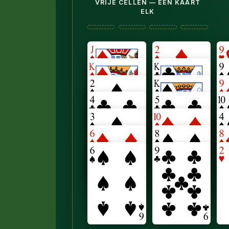
VRIJE CELLEN — ÉÉN KAART
ELK