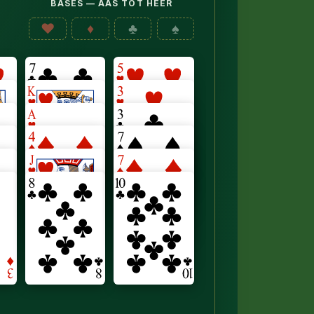
BASES — AAS TOT HEER
♥
♦
♣
♠