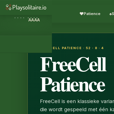
♥︎
Patience
♠︎
S
A
A
A
A
FREECELL PATIENCE · 52 · 8 · 4
FreeCell
Patience
FreeCell is een klassieke varia
die wordt gespeeld met één k