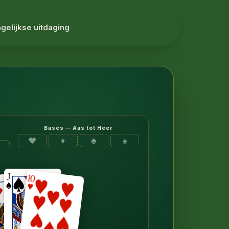
gelijkse uitdaging
Bases — Aas tot Heer
♥
♦
♣
♠