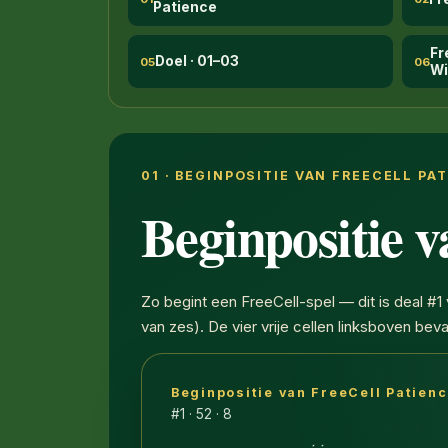
Patience
Fr
Doel · 01–03
05
06
Wi
01 · BEGINPOSITIE VAN FREECELL PA
Beginpositie v
Zo begint een FreeCell-spel — dit is deal #
van zes). De vier vrije cellen linksboven b
Beginpositie van FreeCell Patien
Acht tableau-kolommen met open kaar
#1 · 52 · 8