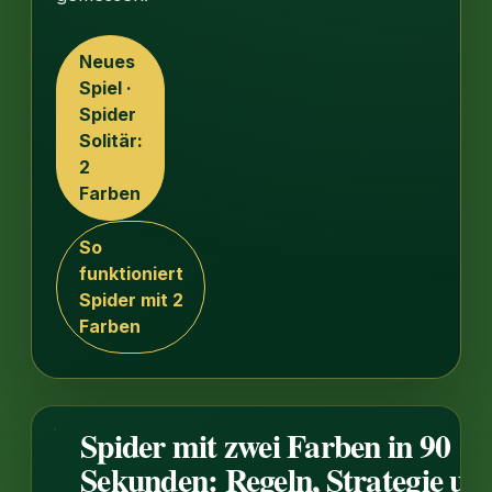
Neues
Spiel ·
Spider
Solitär:
2
Farben
So
funktioniert
Spider mit 2
Farben
Spider mit zwei Farben in 90
1:34
Sekunden: Regeln, Strategie un