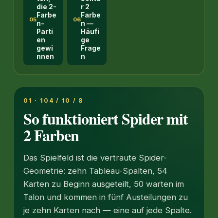
die 2-
r 2
Farbe
Farbe
05
06
n-
n —
Parti
Häufi
en
ge
gewi
Frage
nnen
n
01 · 104 / 10 / 8
So funktioniert Spider mit
2 Farben
Das Spielfeld ist die vertraute Spider-
Geometrie: zehn Tableau-Spalten, 54
Karten zu Beginn ausgeteilt, 50 warten im
Talon und kommen in fünf Austeilungen zu
je zehn Karten nach — eine auf jede Spalte.