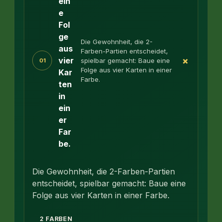
ein
e
Fol
ge
Die Gewohnheit, die 2-
aus
Farben-Partien entscheidet,
+
vier
spielbar gemacht: Baue eine
01
Folge aus vier Karten in einer
Kar
Farbe.
ten
in
ein
er
Far
be.
Die Gewohnheit, die 2-Farben-Partien
entscheidet, spielbar gemacht: Baue eine
Folge aus vier Karten in einer Farbe.
2 FARBEN