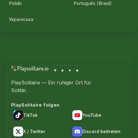
Polski
Português (Brasil)
Українська
♥
♠
♦
♣
PlaySolitaire — Ein ruhiger Ort für
Solitär.
PlaySolitaire folgen
TikTok
YouTube
X / Twitter
Discord beitreten