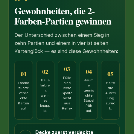
Gewohnheiten, die 2-
Farben-Partien gewinnen
Der Unterschied zwischen einem Sieg in
zehn Partien und einem in vier ist selten
Kartenglück — es sind diese Gewohnheiten:
03
02
04
01
05
Fülle
Baue
Räum
Decke
eine
Halte
farbrei
e
zuerst
leere
die
n,
gemis
verde
Spalte
Austei
wenn
chte
ckte
nicht
lung
es
Stapel
Karten
aus
zurüc
knapp
früh
auf.
Reflex
k.
ist.
auf.
.
Decke zuerst verdeckte