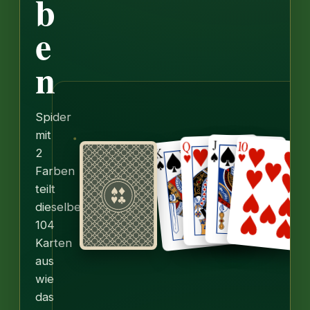
b
e
n
Spider
mit
2
Farben
teilt
dieselben
104
Karten
aus
wie
das