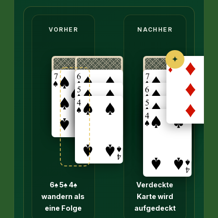
Vorher: In einer Spalte liegt eine 7♠ auf einer ve
VORHER
NACHHER
✦
→
6♠ 5♠ 4♠
Verdeckte
wandern als
Karte wird
eine Folge
aufgedeckt