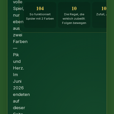
volle
104
10
10.4
Spiel,
nur
So funktioniert
Die Regel, die
Zufall, Juni
Spider mit 2 Farben
wirklich zubeißt:
eben
Folgen bewegen
aus
zwei
Farben
—
Pik
und
Herz.
Im
Juni
2026
endeten
auf
dieser