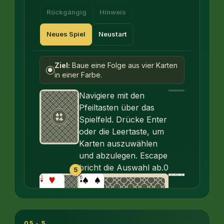
Rückgängig
Hinweis
Neues Spiel
Neustart
Ziel:
Baue eine Folge aus vier Karten
●
in einer Farbe.
Navigiere mit den
Pfeiltasten über das
Spielfeld. Drücke Enter
oder die Leertaste, um
Karten auszuwählen
und abzulegen. Escape
bricht die Auswahl ab.
0
5
05 · 5