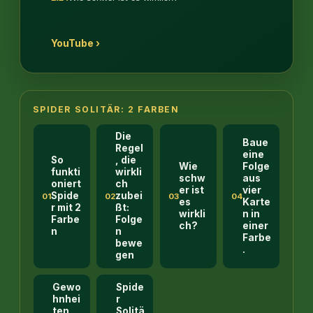
YouTube ›
SPIDER SOLITÄR: 2 FARBEN
Die
Baue
Regel
eine
So
, die
Wie
Folge
funkti
wirkli
schw
aus
oniert
ch
er ist
vier
Spide
zubei
01
02
03
04
es
Karte
r mit 2
ßt:
wirkli
n in
Farbe
Folge
ch?
einer
n
n
Farbe
bewe
.
gen
Gewo
Spide
hnhei
r
ten,
Solitä