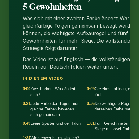
5 Gewohnheiten
Was sich mit einer zweiten Farbe ändert: Warum
gleichfarbige Folgen gemeinsam bewegt werden
können, die wichtigste Aufbauregel und fünf
Gewohnheiten für mehr Siege. Die vollständige
Strategie folgt darunter.
Das Video ist auf Englisch — die vollständigen
Regeln auf Deutsch folgen weiter unten.
IN DIESEM VIDEO
0:00
Zwei Farben: Was ändert
0:09
Gleiches Tableau, gleic
sich?
Ziel
0:21
Jede Farbe darf liegen, nur
0:36
Die wichtigste Regel: in
gleiche Farben bewegen
derselben Farbe bauen
sich gemeinsam
0:49
Leere Spalten und der Talon
1:01
Fünf Gewohnheiten für
Siege mit zwei Farben
1:24
Wie schwer ist es wirklich?