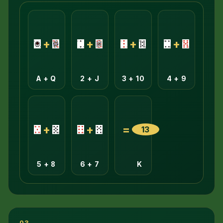
+
+
+
+
A + Q
2 + J
3 + 10
4 + 9
+
+
=
13
5 + 8
6 + 7
K
03