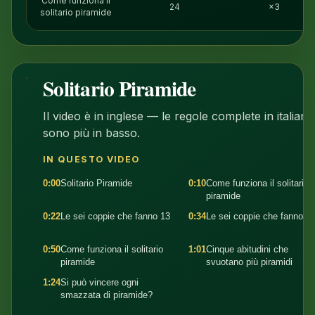
Come funziona il
13
24
×3
solitario piramide
Solitario Piramide
1:38
Il video è in inglese — le regole complete in italiano
sono più in basso.
IN QUESTO VIDEO
0:00
Solitario Piramide
0:10
Come funziona il solitario
piramide
0:22
Le sei coppie che fanno 13
0:34
Le sei coppie che fanno 1
0:50
Come funziona il solitario
1:01
Cinque abitudini che
piramide
svuotano più piramidi
1:24
Si può vincere ogni
smazzata di piramide?