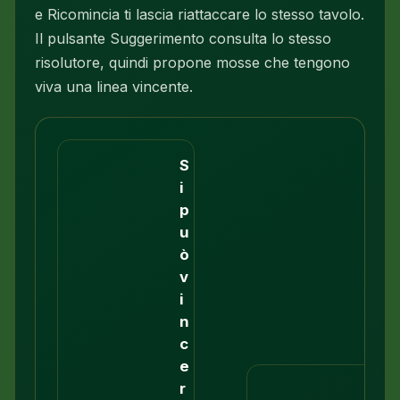
e Ricomincia ti lascia riattaccare lo stesso tavolo.
Il pulsante Suggerimento consulta lo stesso
risolutore, quindi propone mosse che tengono
viva una linea vincente.
S
i
p
u
ò
v
i
n
c
e
r