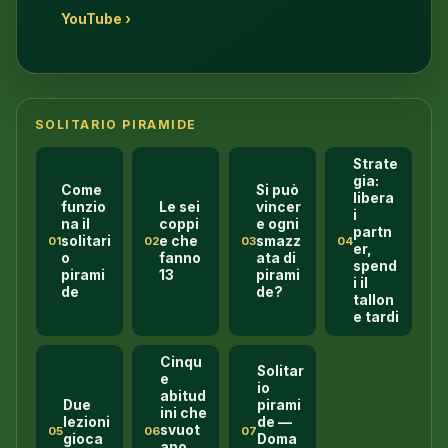
YouTube ›
SOLITARIO PIRAMIDE
Strate
gia:
Come
Si può
libera
funzio
Le sei
vincer
i
na il
coppi
e ogni
partn
solitari
e che
smazz
01
02
03
04
er,
o
fanno
ata di
spend
pirami
13
pirami
i il
de
de?
tallon
e tardi
Cinqu
Solitar
e
io
abitud
Due
pirami
ini che
lezioni
de —
svuot
05
06
07
gioca
Doma
ano