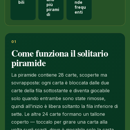
bili
nde
più
frequ
pirami
enti
di
01
Come funziona il solitario
piramide
La piramide contiene 28 carte, scoperte ma
sovrapposte: ogni carta è bloccata dalle due
carte della fila sottostante e diventa giocabile
solo quando entrambe sono state rimosse,
quindi all'inizio è libera soltanto la fila inferiore di
sette. Le altre 24 carte formano un tallone
coperto — toccalo per girare una carta alla
volta sugli scarti, dove è giocabile solo la carta