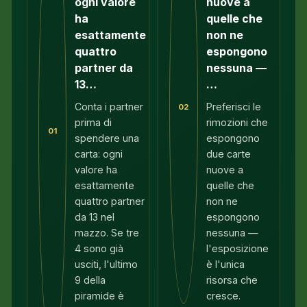
ogni valore
nuove a
ha
quelle che
esattamente
non ne
quattro
espongono
partner da
nessuna —
13…
…
Conta i partner
Preferisci le
02
prima di
rimozioni che
01
spendere una
espongono
carta: ogni
due carte
valore ha
nuove a
esattamente
quelle che
quattro partner
non ne
da 13 nel
espongono
mazzo. Se tre
nessuna —
4 sono già
l'esposizione
usciti, l'ultimo
è l'unica
9 della
risorsa che
piramide è
cresce.