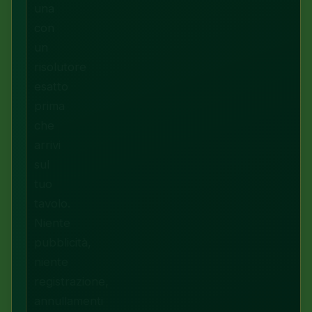
una
con
un
risolutore
esatto
prima
che
arrivi
sul
tuo
tavolo.
Niente
pubblicità,
niente
registrazione,
annullamenti