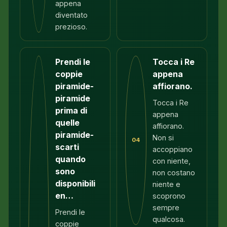
appena
diventato
prezioso.
Prendi le
Tocca i Re
coppie
appena
piramide-
affiorano.
piramide
Tocca i Re
prima di
appena
quelle
affiorano.
piramide-
Non si
04
scarti
accoppiano
quando
con niente,
sono
non costano
disponibili
niente e
en…
scoprono
sempre
Prendi le
qualcosa.
coppie