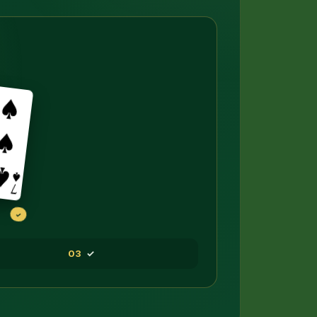
✓
03
✓