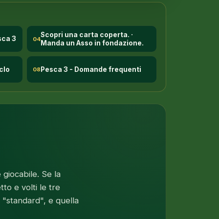
Scopri una carta coperta. ·
sca 3
04
Manda un Asso in fondazione.
clo
Pesca 3 - Domande frequenti
08
 giocabile. Se la
to e volti le tre
 "standard", e quella