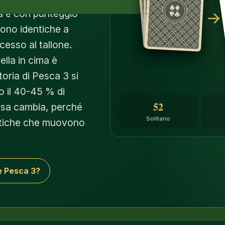
va e con punteggio
→
 sono identiche a
ccesso al tallone.
uella in cima è
ttoria di Pesca 3 si
ro il 40-45 % di
52
osa cambia, perché
Solitario
tattiche che muovono
è Pesca 3?