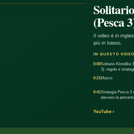
Solitari
(Pesca 3)
Il video è in ingl
più in basso.
IN QUESTO VIDE
0:00
Solitario Klondike 
3): regole e strateg
0:21
Mazzo
0:41
Strategia Pesca 3
davvero la percent
:18
YouTube ›