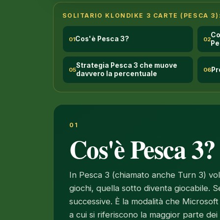
SOLITARIO KLONDIKE 3 CARTE (PESCA 3)
Co
Cos'è Pesca 3?
01
02
Pe
Strategia Pesca 3 che muove
Pr
05
06
davvero la percentuale
01
Cos'è Pesca 3?
In Pesca 3 (chiamato anche Turn 3) volti 
giochi, quella sotto diventa giocabile. 
successive. È la modalità che Microsof
a cui si riferiscono la maggior parte de