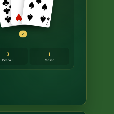
✓
3
1
Pesca 3
Mosse