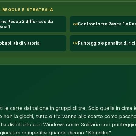
: REGOLE E STRATEGIA
me Pesca 3 differisce da
Confronto tra Pesca 1 e Pe
03
sca 1
obabilità di vittoria
Punteggio e penalità di rici
07
le carte dal tallone in gruppi di tre. Solo quella in cima è
Se non la giochi, tutte e tre vanno allo scarto come pacchet
t ha distribuito con Windows come Solitario con punteggio
i giocatori competitivi quando dicono "Klondike".