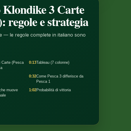
o Klondike 3 Carte
: regole e strategia
ese — le regole complete in italiano sono
O
3 Carte (Pesca
0:13
Tableau (7 colonne)
ia
0:32
Come Pesca 3 differisce da
Pesca 1
 che muove
1:02
Probabilità di vittoria
uale