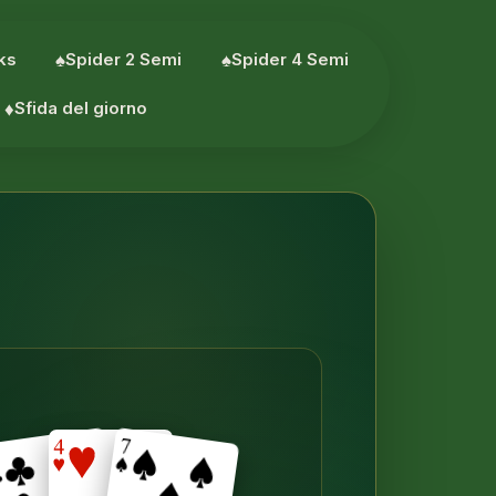
aks
♠︎
Spider 2 Semi
♠︎
Spider 4 Semi
♦︎
Sfida del giorno