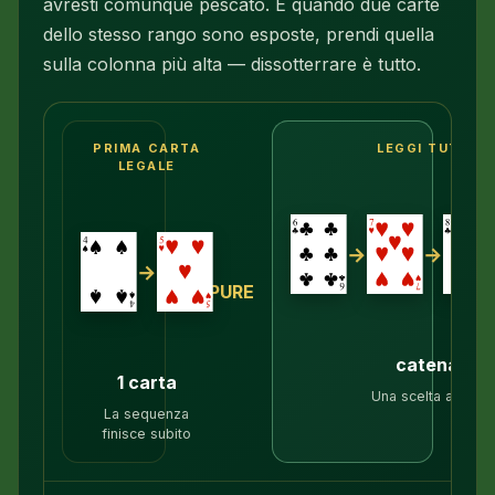
avresti comunque pescato. E quando due carte
dello stesso rango sono esposte, prendi quella
sulla colonna più alta — dissotterrare è tutto.
PRIMA CARTA
LEGGI TUTTO I
LEGALE
→
→
→
OPPURE
catena di 5
1 carta
Una scelta apre l
La sequenza
finisce subito