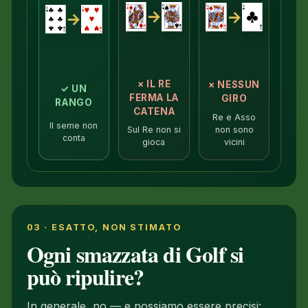
→
→
→
×
IL RE
×
NESSUN
✓
UN
FERMA LA
GIRO
RANGO
CATENA
Re e Asso
Il seme non
non sono
Sul Re non si
conta
vicini
gioca
03 · ESATTO, NON STIMATO
Ogni smazzata di Golf si
può ripulire?
In generale, no — e possiamo essere precisi: