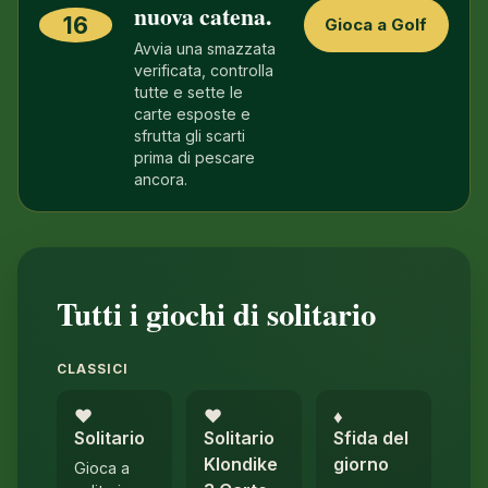
nuova catena.
16
Gioca a Golf
Avvia una smazzata
verificata, controlla
tutte e sette le
carte esposte e
sfrutta gli scarti
prima di pescare
ancora.
Tutti i giochi di solitario
CLASSICI
♥︎
♥︎
♦︎
Solitario
Solitario
Sfida del
Klondike
giorno
Gioca a