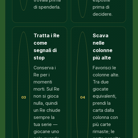
di spenderla.
prima di
decidere.
Tratta i Re
Scava
come
nelle
segnali di
colonne
stop
più alte
Conserva i
Favorisci le
Re per i
colonne alte.
momenti
Tra due
morti. Sul Re
giocate
non si gioca
equivalenti,
03
04
nulla, quindi
prendi la
un Re chiude
carta dalla
sempre la
colonna con
tua serie —
più carte
giocane uno
rimaste; le