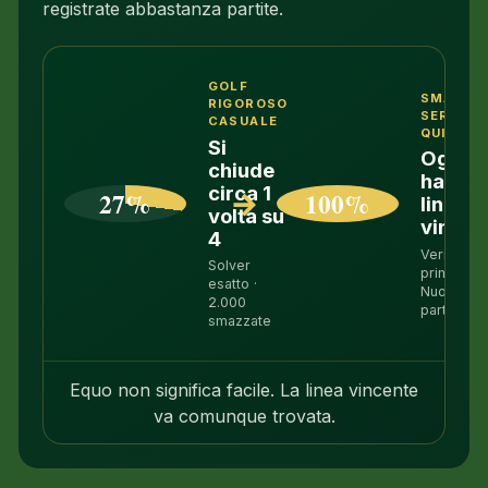
registrate abbastanza partite.
GOLF
SMAZZA
RIGOROSO
SERVITE
CASUALE
QUI
Si
Ognun
chiude
ha una
circa 1
27%
→
100%
linea
volta su
vincen
4
Verificata
Solver
prima di
esatto ·
Nuova
2.000
partita
smazzate
Equo non significa facile. La linea vincente
va comunque trovata.