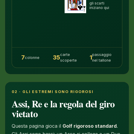
gli scarti
iniziano qui
carte
passaggio
7
35
1
colonne
scoperte
nel tallone
02 · GLI ESTREMI SONO RIGOROSI
Assi, Re e la regola del giro
vietato
Questa pagina gioca il
Golf rigoroso standard
.