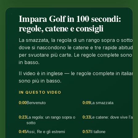
Impara Golf in 100 secondi:
1:41
regole, catene e consigli
La smazzata, la regola di un rango sopra o sotto,
dove si nascondono le catene e tre rapide abitudini
per svuotare più carte. Le regole complete sono p
in basso.
Il video è in inglese — le regole complete in italiano
sono più in basso.
IN QUESTO VIDEO
0:00
Benvenuto
0:09
La smazzata
0:23
La regola: un rango sopra o
0:33
Le catene: dove vive l’abili
sotto
0:45
Assi, Re e gli estremi
0:57
Il tallone