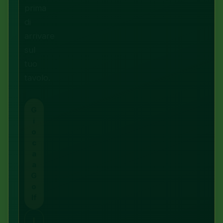
prima
di
arrivare
sul
tuo
tavolo.
G
i
o
c
a
a
G
o
lf
I