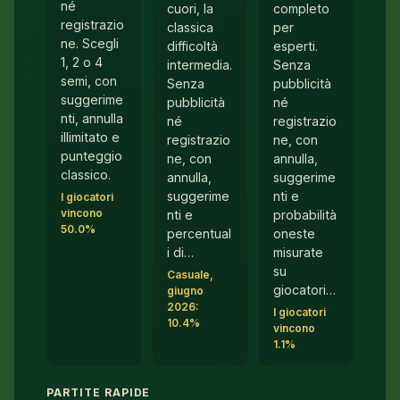
né
cuori, la
completo
registrazio
classica
per
ne. Scegli
difficoltà
esperti.
1, 2 o 4
intermedia.
Senza
semi, con
Senza
pubblicità
suggerime
pubblicità
né
nti, annulla
né
registrazio
illimitato e
registrazio
ne, con
punteggio
ne, con
annulla,
classico.
annulla,
suggerime
suggerime
nti e
I giocatori
vincono
nti e
probabilità
50.0%
percentual
oneste
i di…
misurate
su
Casuale,
giocatori…
giugno
2026:
I giocatori
10.4%
vincono
1.1%
PARTITE RAPIDE