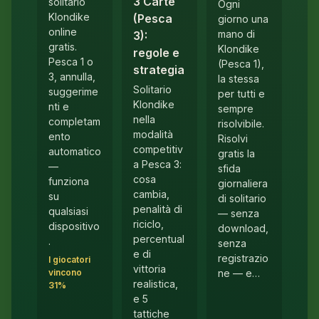
3 Carte
solitario
Ogni
Klondike
(Pesca
giorno una
online
mano di
3):
gratis.
Klondike
regole e
Pesca 1 o
(Pesca 1),
strategia
3, annulla,
la stessa
Solitario
suggerime
per tutti e
Klondike
nti e
sempre
nella
completam
risolvibile.
modalità
ento
Risolvi
competitiv
automatico
gratis la
a Pesca 3:
—
sfida
cosa
funziona
giornaliera
cambia,
su
di solitario
penalità di
qualsiasi
— senza
riciclo,
dispositivo
download,
percentual
.
senza
e di
registrazio
I giocatori
vittoria
vincono
ne — e…
realistica,
31%
e 5
tattiche