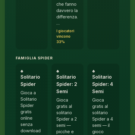
che fanno
davvero la
differenza.
…
I giocatori
vincono
33%
FAMIGLIA SPIDER
♠︎
♠︎
♠︎
Solitario
Solitario
Solitario
Spider
Spider: 2
Spider: 4
Semi
Semi
Gioca a
Solitario
Gioca
Gioca
Spider
gratis al
gratis al
gratis
solitario
solitario
online
Spider a 2
Spider a 4
senza
semi —
semi — il
download
picche e
gioco