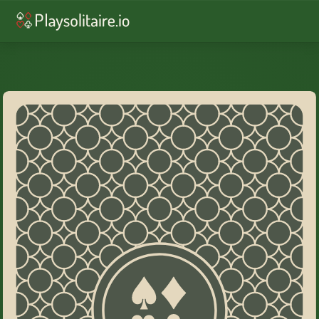
♥︎
Solitario
♠︎
Solitario Spider
♣︎
Solitario FreeCell
♦︎
Solitario Piramide
♥︎
Solitario TriPeaks
♥︎
Pesca 3
♠︎
Spider 2 Semi
♠︎
Spider 4 Semi
♦︎
Yukon Solitaire
♦︎
Solitario Crescent
♠︎
Solitario Eight Off
♦︎
Sfida del giorno
UN
RANGO.
QUALSIASI
SEME.