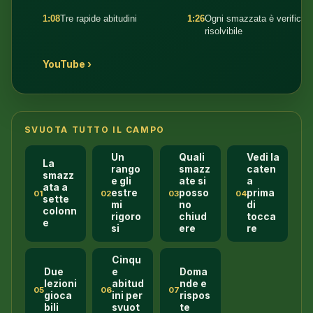
1:08
Tre rapide abitudini
1:26
Ogni smazzata è verificat
risolvibile
YouTube ›
SVUOTA TUTTO IL CAMPO
Un
Quali
Vedi la
La
rango
smazz
caten
smazz
e gli
ate si
a
ata a
estre
posso
prima
01
02
03
04
sette
mi
no
di
colonn
rigoro
chiud
tocca
e
si
ere
re
Cinqu
Due
e
Doma
lezioni
abitud
nde e
05
06
07
gioca
ini per
rispos
bili
svuot
te