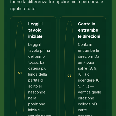
fanno la differenza tra ripulire metà percorso e
ripulirlo tutto.
Leggi il
Conta in
tavolo
entrambe
iniziale
le direzioni
Leggi il
Conta in
tavolo prima
entrambe le
del primo
direzioni. Da
tocco. La
un 7 puoi
catena più
salire (8, 9,
01
lunga della
10…) o
02
partita di
scendere (6,
solito si
5, 4…) —
nasconde
verifica quale
nella
direzione
posizione
collega più
iniziale —
carte
trovala prima
esposte