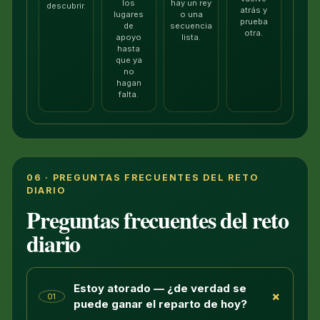
los
hay un rey
descubrir.
atrás y
lugares
o una
prueba
de
secuencia
otra.
apoyo
lista.
hasta
que ya
no
hagan
falta.
06 · PREGUNTAS FRECUENTES DEL RETO
DIARIO
Preguntas frecuentes del reto
diario
Estoy atorado — ¿de verdad se
+
01
puede ganar el reparto de hoy?