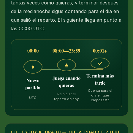
tantas veces como quieras, y terminar después
de la medianoche sigue contando para el día en
que salió el reparto. El siguiente llega en punto a
las 00:00 UTC.
00:00
08:00—23:59
00:01+
✓
♠
♦
Termina más
Juega cuando
Nueva
tarde
quieras
partida
Cuenta para el
Reiniciar el
día en que
UTC
reparto de hoy
empezaste
03 · ESTOY ATORADO — ¿DE VERDAD SE PUEDE