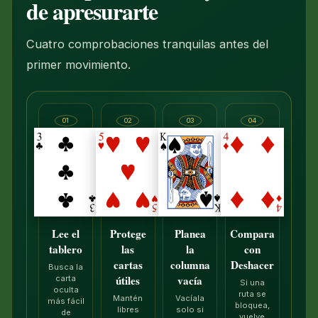
de apresurarte
Cuatro comprobaciones tranquilas antes del
primer movimiento.
01
02
03
04
Lee el
Protege
Planea
Compara
tablero
las
la
con
cartas
columna
Deshacer
Busca la
útiles
vacía
carta
Si una
oculta
ruta se
Mantén
Vacíala
más fácil
bloquea,
libres
solo si
de
vuelve