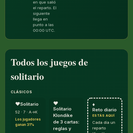
en que salió
el reparto. El
siguiente
llega en
punto a las
00:00 UTC.
Todos los juegos de
solitario
CLÁSICOS
♥︎
♥︎
Solitario
♦︎
Solitario
Reto diario
52 · 7 · A→K
Klondike
ESTÁS AQUÍ
Los jugadores
de 3 cartas:
Cada día un
ganan 31%
reparto
reglas y