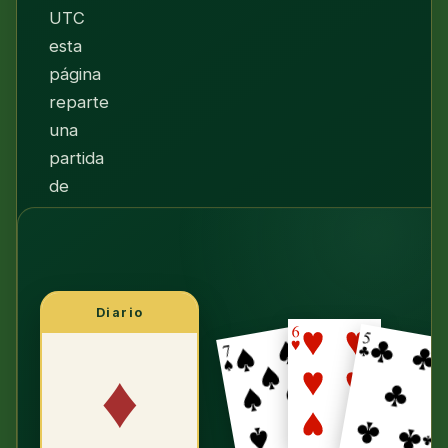
UTC
esta
página
reparte
una
partida
de
Klondike
(Turno
1)
—
Diario
el
mismo
♦
reparto
para
todos