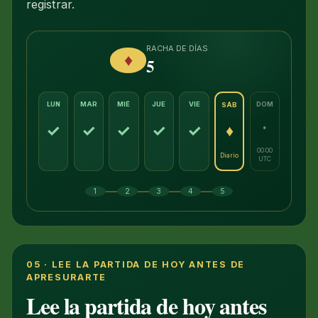
registrar.
RACHA DE DÍAS
♦
5
LUN
MAR
MIÉ
JUE
VIE
DOM
SÁB
·
✓
✓
✓
✓
✓
♦
00:00
Diario
UTC
—
—
—
—
1
2
3
4
5
05 · LEE LA PARTIDA DE HOY ANTES DE
APRESURARTE
Lee la partida de hoy antes