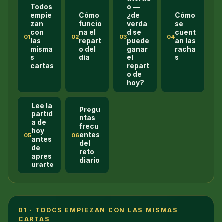
Todos
o —
empie
Cómo
¿de
Cómo
zan
funcio
verda
se
con
na el
d se
cuent
01
02
03
04
las
repart
puede
an las
misma
o del
ganar
racha
s
día
el
s
cartas
repart
o de
hoy?
Lee la
Pregu
partid
ntas
a de
frecu
hoy
entes
05
06
antes
del
de
reto
apres
diario
urarte
01 · TODOS EMPIEZAN CON LAS MISMAS
CARTAS