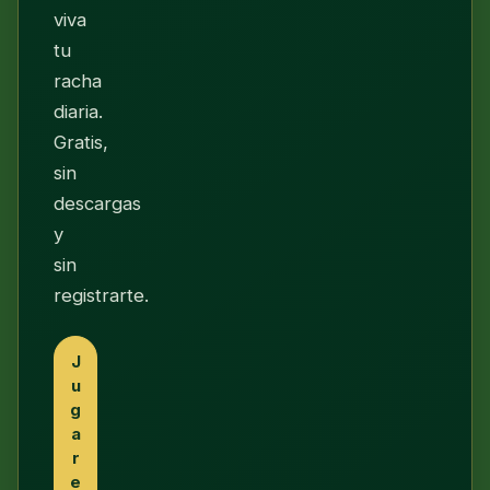
viva
tu
racha
diaria.
Gratis,
sin
descargas
y
sin
registrarte.
J
u
g
a
r
e