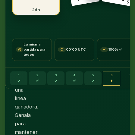
los
24h
jugadores,
comprobado
por
nuestro
La misma
solucionador
◎
partida para
↻
00:00 UTC
✓
100% ✓
todos
para
que
siempre
1
2
3
4
5
6
7
✓
✓
✓
✓
✓
♦
·
exista
una
línea
ganadora.
Gánala
para
mantener