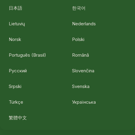
日本語
한국어
Lietuvių
Nederlands
Norsk
Polski
Português (Brasil)
Română
Русский
Slovenčina
Srpski
Svenska
Türkçe
Українська
繁體中文