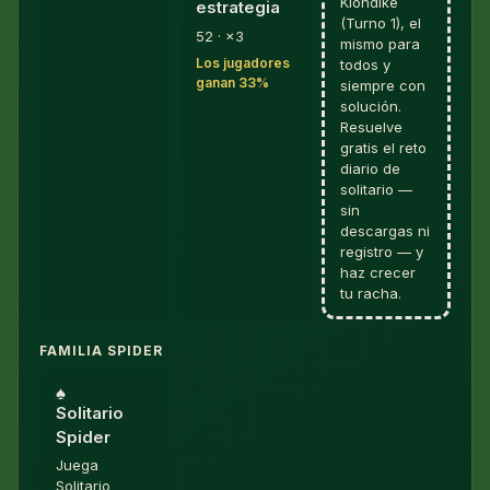
Klondike
estrategia
(Turno 1), el
52 · ×3
mismo para
Los jugadores
todos y
ganan 33%
siempre con
solución.
Resuelve
gratis el reto
diario de
solitario —
sin
descargas ni
registro — y
haz crecer
tu racha.
FAMILIA SPIDER
♠︎
Solitario
Spider
Juega
Solitario