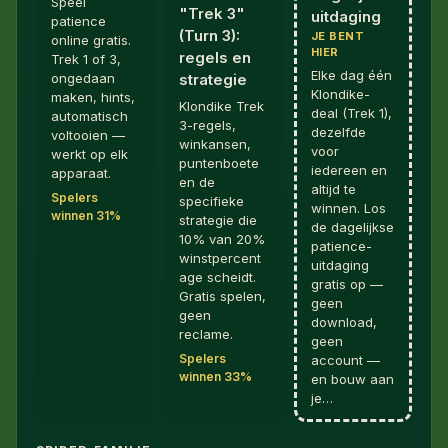
Speel
"Trek 3"
uitdaging
patience
(Turn 3):
JE BENT
online gratis.
HIER
regels en
Trek 1 of 3,
Elke dag één
ongedaan
strategie
Klondike-
maken, hints,
Klondike Trek
deal (Trek 1),
automatisch
3-regels,
dezelfde
voltooien —
winkansen,
voor
werkt op elk
puntenboete
iedereen en
apparaat.
en de
altijd te
Spelers
specifieke
winnen. Los
winnen 31%
strategie die
de dagelijkse
10% van 20%
patience-
winstpercent
uitdaging
age scheidt.
gratis op —
Gratis spelen,
geen
geen
download,
reclame.
geen
Spelers
account —
winnen 33%
en bouw aan
je…