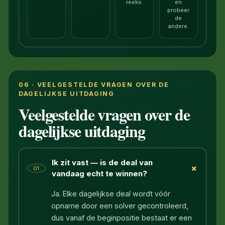
reeks.
en
probeer
de
andere.
06 · VEELGESTELDE VRAGEN OVER DE
DAGELIJKSE UITDAGING
Veelgestelde vragen over de
dagelijkse uitdaging
Ik zit vast — is de deal van
+
01
vandaag echt te winnen?
Ja. Elke dagelijkse deal wordt vóór
opname door een solver gecontroleerd,
dus vanaf de beginpositie bestaat er een