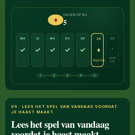
DAGEN OP RIJ
♦
5
MA
DI
WO
DO
VR
ZO
ZA
·
✓
✓
✓
✓
✓
♦
00:00
Dagelijks
UTC
—
—
—
—
1
2
3
4
5
05 · LEES HET SPEL VAN VANDAAG VOORDAT
JE HAAST MAAKT
Lees het spel van vandaag
voordat je haast maakt