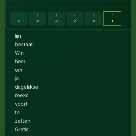
er
altijd
1
2
3
4
5
6
7
een
✓
✓
✓
✓
✓
♦
·
winnende
lijn
bestaat.
Win
hem
om
je
dagelijkse
reeks
voort
te
zetten.
Gratis,