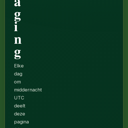
a
g
i
n
g
Elke
dag
om
middernacht
UTC
deelt
deze
pagina