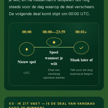
steeds voor de dag waarop de deal verscheen.
De volgende deal komt stipt om 00:00 UTC.
00:00
08:00—23:59
00:01+
♠
✓
♦
Speel
wanneer je
Maak later af
Nieuw spel
wilt
Deal van
Telt voor de dag
UTC
vandaag
waarop je begon
opnieuw starten
03 · IK ZIT VAST — IS DE DEAL VAN VANDAAG
ECHT TE WINNEN?