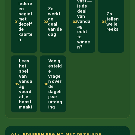
vast —
Iedere
is de
en
Zo
deal
begint
werkt
Zo
van
met
de
tellen
vanda
01
02
03
04
dezelf
deal
we je
ag
de
van de
reeks
echt
kaarte
dag
te
n
winne
n?
Lees
Veelg
het
esteld
spel
e
van
vrage
vanda
n over
05
06
ag
de
voord
dageli
at je
jkse
haast
uitdag
maakt
ing
01 · IEDEREEN BEGINT MET DEZELFDE