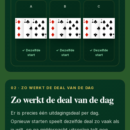
A
B
C
✓ Dezelfde
✓ Dezelfde
✓ Dezelfde
start
start
start
02 · ZO WERKT DE DEAL VAN DE DAG
Zo werkt de deal van de dag
Er is precies één uitdagingsdeal per dag.
Opnieuw starten speelt dezelfde deal zo vaak als
je wilt, en na middernacht uitspelen telt nog