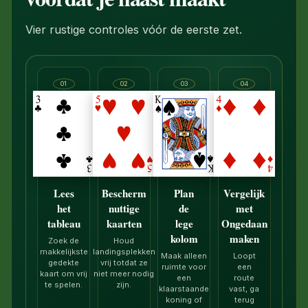
Vier rustige controles vóór de eerste zet.
01
02
03
04
Lees
Bescherm
Plan
Vergelijk
het
nuttige
de
met
tableau
kaarten
lege
Ongedaan
kolom
maken
Zoek de
Houd
makkelijkste
landingsplekken
Maak alleen
Loopt
gedekte
vrij totdat ze
ruimte voor
een
kaart om vrij
niet meer nodig
een
route
te spelen.
zijn.
klaarstaande
vast, ga
koning of
terug