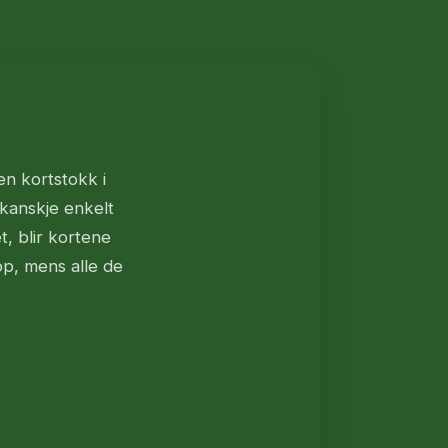
en kortstokk i
 kanskje enkelt
t, blir kortene
pp, mens alle de
: