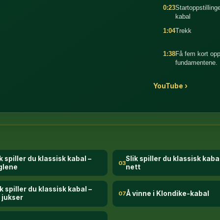
0:23
Startoppstilling
kabal
1:04
Trekk
1:38
Få fem kort op
:26
fundamentene.
YouTube ›
ik spiller du klassisk kabal –
Slik spiller du klassisk kaba
03
glene
nett
ik spiller du klassisk kabal –
Å vinne i Klondike-kabal
07
 jukser