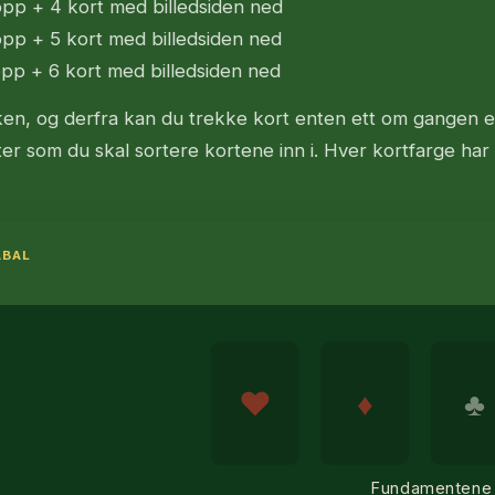
opp + 4 kort med billedsiden ned
opp + 5 kort med billedsiden ned
opp + 6 kort med billedsiden ned
ken, og derfra kan du trekke kort enten ett om gangen e
er som du skal sortere kortene inn i. Hver kortfarge har 
ABAL
♥
♦
♣
Fundamentene