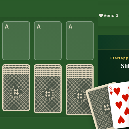
♣︎
FreeCell kabal
♦︎
Pyramide Kabal
♥︎
Vend 3
A
A
A
Startopp
Sli
Patience») er samlebetegnelser
sse spillene er som oftest veldig
erdighetene som skal til for
som regel rikelig med ulike
helt nye spillere vil kunne finne