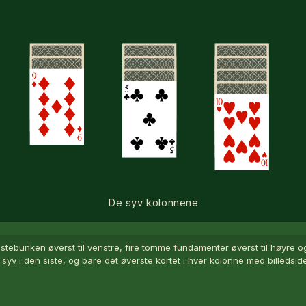
De syv kolonnene
stebunken øverst til venstre, fire tomme fundamenter øverst til høyre 
, syv i den siste, og bare det øverste kortet i hver kolonne med billedsid