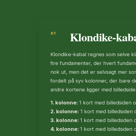
Klondike-kab
Klondike-kabal regnes som selve klas
fire fundamenter, der hvert fundame
nok ut, men det er selvsagt mer som 
fordelt på syv kolonner, der bare d
andre kortene ligger med billedside
1. kolonne:
1 kort med billedsiden 
2. kolonne:
1 kort med billedsiden 
3. kolonne:
1 kort med billedsiden
4. kolonne:
1 kort med billedsiden