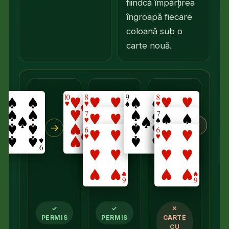
fiindcă împărțirea
îngroapă fiecare
coloană sub o
carte nouă.
×
→
→
✓
✓
✕
PERMIS
PERMIS
CARTE
CU