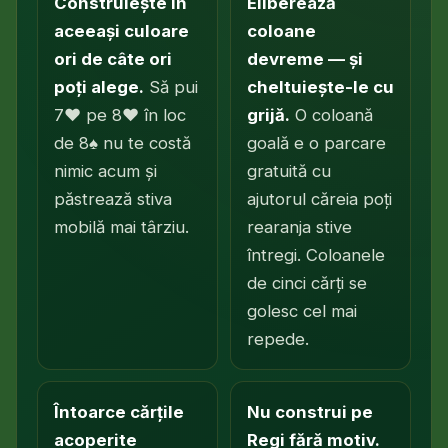
Construiește în
Eliberează
aceeași culoare
coloane
ori de câte ori
devreme — și
poți alege.
Să pui
cheltuiește-le cu
7♥ pe 8♥ în loc
grijă.
O coloană
de 8♠ nu te costă
goală e o parcare
nimic acum și
gratuită cu
păstrează stiva
ajutorul căreia poți
mobilă mai târziu.
rearanja stive
întregi. Coloanele
de cinci cărți se
golesc cel mai
repede.
Întoarce cărțile
Nu construi pe
acoperite
Regi fără motiv.