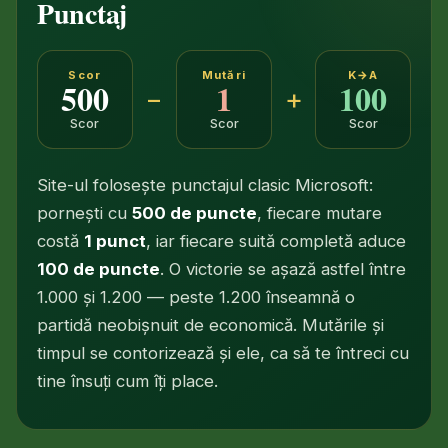
Punctaj
Scor
Mutări
K→A
500
1
100
−
+
Scor
Scor
Scor
Site-ul folosește punctajul clasic Microsoft:
pornești cu
500 de puncte
, fiecare mutare
costă
1 punct
, iar fiecare suită completă aduce
100 de puncte
. O victorie se așază astfel între
1.000 și 1.200 — peste 1.200 înseamnă o
partidă neobișnuit de economică. Mutările și
timpul se contorizează și ele, ca să te întreci cu
tine însuți cum îți place.