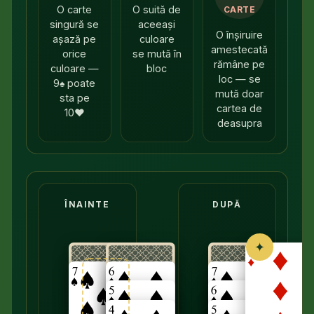
O carte
O suită de
CARTE
singură se
aceeași
O înșiruire
așază pe
culoare
amestecată
orice
se mută în
rămâne pe
culoare —
bloc
loc — se
9♠ poate
mută doar
sta pe
cartea de
10♥
deasupra
Înainte: o coloană arată un 7♠ peste o carte cu faț
ÎNAINTE
DUPĂ
✦