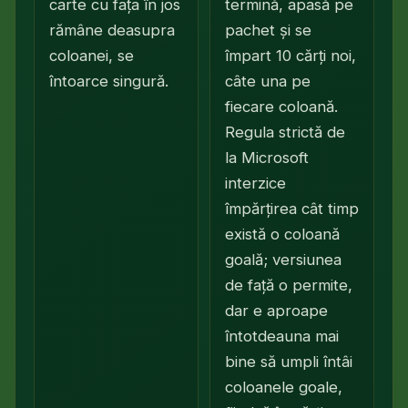
carte cu fața în jos
termină, apasă pe
rămâne deasupra
pachet și se
coloanei, se
împart 10 cărți noi,
întoarce singură.
câte una pe
fiecare coloană.
Regula strictă de
la Microsoft
interzice
împărțirea cât timp
există o coloană
goală; versiunea
de față o permite,
dar e aproape
întotdeauna mai
bine să umpli întâi
coloanele goale,