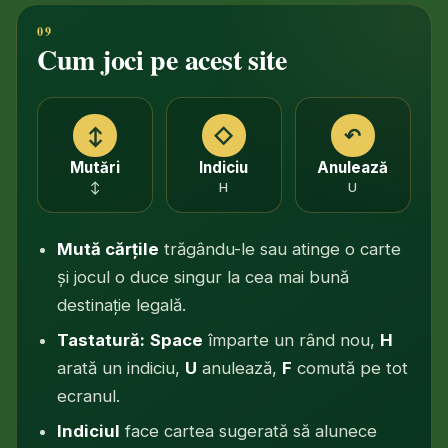
Cum joci pe acest site
↕
◇
↶
Mutări
Indiciu
Anulează
↕
H
U
Mută cărțile
trăgându-le sau atinge o carte
și jocul o duce singur la cea mai bună
destinație legală.
Tastatură:
Space
împarte un rând nou,
H
arată un indiciu,
U
anulează,
F
comută pe tot
ecranul.
Indiciul
face cartea sugerată să alunece