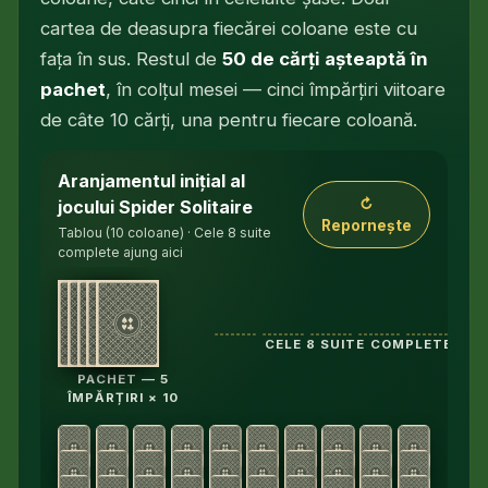
cartea de deasupra fiecărei coloane este cu
fața în sus. Restul de
50 de cărți așteaptă în
pachet
, în colțul mesei — cinci împărțiri viitoare
de câte 10 cărți, una pentru fiecare coloană.
Aranjamentul inițial al
Zece coloane de tablou: primele patru conțin câte ș
↻
jocului Spider Solitaire
Repornește
Tablou (10 coloane) · Cele 8 suite
complete ajung aici
CELE 8 SUITE COMPLETE AJU
PACHET — 5
ÎMPĂRȚIRI × 10