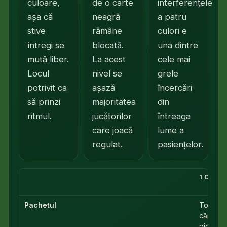
culoare,
de o carte
interferențele
așa că
neagră
a patru
stive
rămâne
culori e
întregi se
blocată.
una dintre
mută liber.
La acest
cele mai
Locul
nivel se
grele
potrivit ca
așază
încercări
să prinzi
majoritatea
din
ritmul.
jucătorilor
întreaga
care joacă
lume a
regulat.
pasiențelor.
1 CULO
Pachetul
Toate c
cărți su
pică