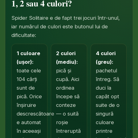
1, 2 sau 4 culori?
Spider Solitaire e de fapt trei jocuri într-unul,
iar numărul de culori este butonul lui de
dificultate:
1 culoare
2 culori
4 culori
(ușor):
(mediu):
(greu):
toate cele
pică și
pachetul
104 cărți
cupă. Aici
întreg. Să
sunt de
ordinea
duci la
pică. Orice
începe să
capăt opt
înșiruire
conteze
suite de o
descrescătoare
— o suită
singură
e automat
roșie
culoare
în aceeași
întreruptă
printre