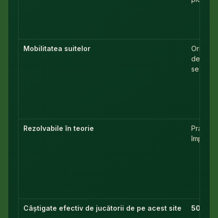
Mobilitatea suitelor
Orice st
descres
se mută 
Rezolvabile în teorie
Practic 
împărțir
Câștigate efectiv de jucătorii de pe acest site
50,0%