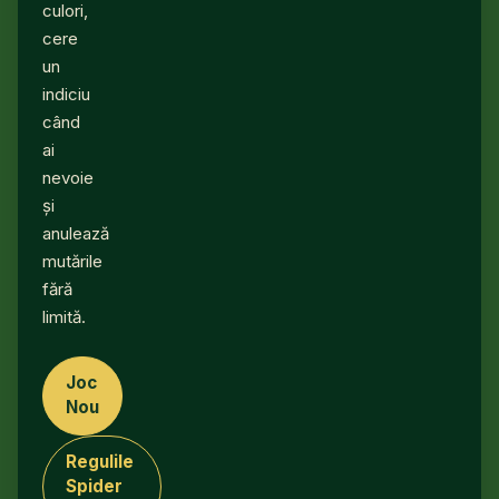
culori,
cere
un
indiciu
când
ai
nevoie
și
anulează
mutările
fără
limită.
Joc
Nou
Regulile
Spider