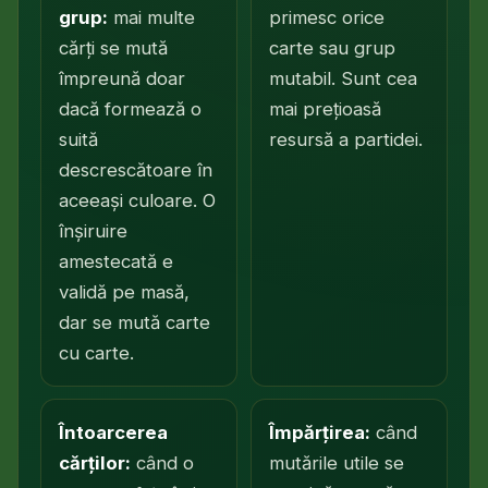
grup:
mai multe
primesc orice
cărți se mută
carte sau grup
împreună doar
mutabil. Sunt cea
dacă formează o
mai prețioasă
suită
resursă a partidei.
descrescătoare în
aceeași culoare
. O
înșiruire
amestecată e
validă pe masă,
dar se mută carte
cu carte.
Întoarcerea
Împărțirea:
când
cărților:
când o
mutările utile se