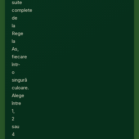
suite
complete
de
la
Rege
la
As,
fiecare
într-
o
singură
culoare.
Alege
între
1,
2
sau
4