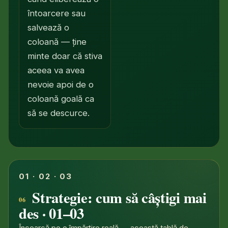
întoarcere sau
salvează o
coloană — ține
minte doar că stiva
aceea va avea
nevoie apoi de o
coloană goală ca
să se descurce.
01 · 02 · 03
Strategie: cum să câștigi mai
des · 01–03
Încearcă pe o împărțire reală — această tablă de