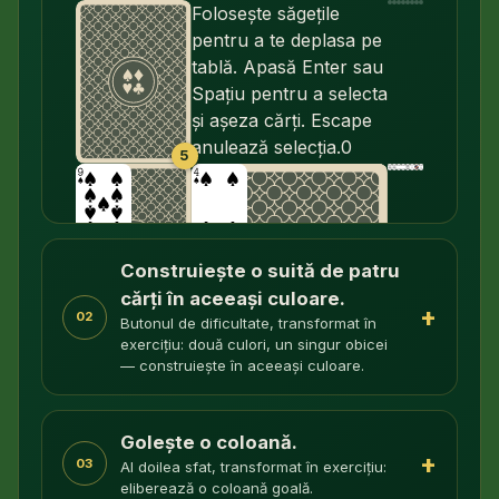
Folosește săgețile
pentru a te deplasa pe
tablă. Apasă Enter sau
Spațiu pentru a selecta
și așeza cărți. Escape
anulează selecția.
0
5
Construiește o suită de patru
cărți în aceeași culoare.
+
02
Butonul de dificultate, transformat în
exercițiu: două culori, un singur obicei
— construiește în aceeași culoare.
Golește o coloană.
+
03
Al doilea sfat, transformat în exercițiu:
eliberează o coloană goală.