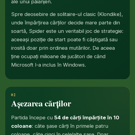
ale unui păianjen.
Spre deosebire de solitaire-ul clasic (Klondike),
unde împărțirea cărților decide mare parte din
soartă, Spider este un veritabil joc de strategie:
aceeași poziție de start poate fi câștigată sau
irosită doar prin ordinea mutărilor. De aceea
ține ocupați milioane de jucători de când
Microsoft l-a inclus în Windows.
Așezarea cărților
Partida începe cu
54 de cărți împărțite în 10
coloane
: câte șase cărți în primele patru
coloane, câte cinci în celelalte șase. Doar