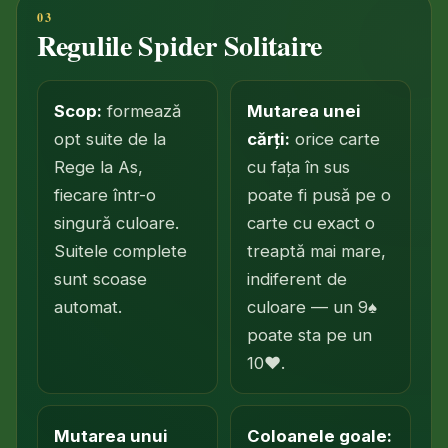
Regulile Spider Solitaire
Scop:
formează
Mutarea unei
opt suite de la
cărți:
orice carte
Rege la As,
cu fața în sus
fiecare într-o
poate fi pusă pe o
singură culoare.
carte cu exact o
Suitele complete
treaptă mai mare,
sunt scoase
indiferent de
automat.
culoare — un 9♠
poate sta pe un
10♥.
Mutarea unui
Coloanele goale: