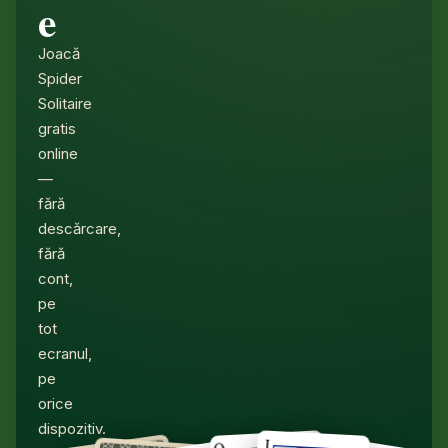
e
Joacă
Spider
Solitaire
gratis
online
—
fără
descărcare,
fără
cont,
pe
tot
ecranul,
pe
orice
dispozitiv.