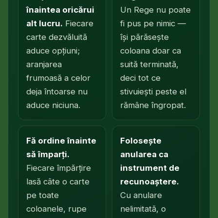
înaintea oricărui
Un Rege nu poate
alt lucru.
Fiecare
fi pus pe nimic —
carte dezvăluită
își părăsește
aduce opțiuni;
coloana doar ca
aranjarea
suită terminată,
frumoasă a celor
deci tot ce
deja întoarse nu
stivuiești peste el
aduce niciuna.
rămâne îngropat.
Fă ordine înainte
Folosește
să împarți.
anularea ca
Fiecare împărțire
instrument de
lasă câte o carte
recunoaștere.
pe toate
Cu anulare
coloanele, rupe
nelimitată, o