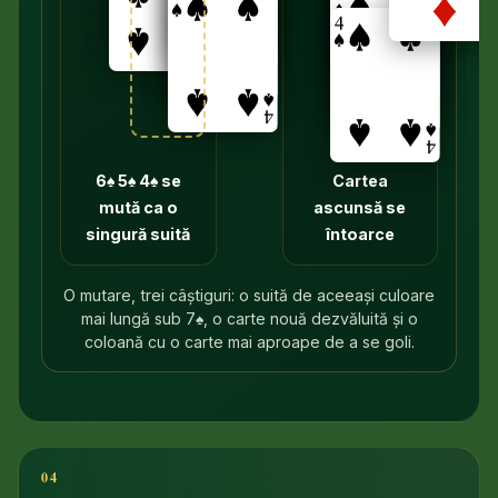
→
6♠ 5♠ 4♠ se
Cartea
mută ca o
ascunsă se
singură suită
întoarce
O mutare, trei câștiguri: o suită de aceeași culoare
mai lungă sub 7♠, o carte nouă dezvăluită și o
coloană cu o carte mai aproape de a se goli.