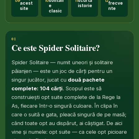
solitair
scurtă
09
10
11
12
acest
frecve
e
istorie
site
nte
clasic
Ce este Spider Solitaire?
Spider Solitaire — numit uneori și solitaire
păianjen — este un joc de cărți pentru un
singur jucător, jucat cu
două pachete
complete: 104 cărți
. Scopul este să
construiești opt suite complete de la Rege la
As, fiecare într-o singură culoare. În clipa în
care o suită e gata, pleacă singură de pe masă;
când toate opt au dispărut, ai câștigat. De aici
vine și numele: opt suite — ca cele opt picioare