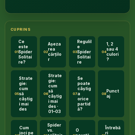
CUPRINS
Ce
Regulil
Așeza
1, 2
este
e
rea
sau 4
Spider
Spider
01
02
03
04
cărțilo
culori
Solitai
Solitai
r
?
re?
re
Strate
Strate
Se
gie:
gie:
poate
cum
cum
câștig
să
Punct
să
a
05
06
07
08
câștig
aj
câștig
orice
i mai
i mai
partid
des ·
des
ă?
01–03
Spider
Cum
Întrebă
vs.
O
joci pe
ri