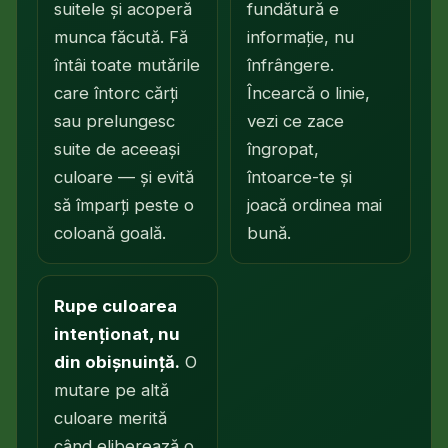
suitele și acoperă
fundătură e
munca făcută. Fă
informație, nu
întâi toate mutările
înfrângere.
care întorc cărți
Încearcă o linie,
sau prelungesc
vezi ce zace
suite de aceeași
îngropat,
culoare — și evită
întoarce-te și
să împarți peste o
joacă ordinea mai
coloană goală.
bună.
Rupe culoarea
intenționat, nu
din obișnuință.
O
mutare pe altă
culoare merită
când eliberează o