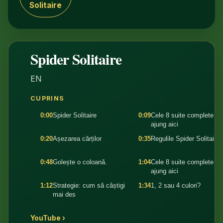
Solitaire
Spider Solitaire
1:46
EN
CUPRINS
0:00
Spider Solitaire
0:09
Cele 8 suite complete
ajung aici
0:20
Așezarea cărților
0:35
Regulile Spider Solitaire
0:48
Golește o coloană.
1:04
Cele 8 suite complete
ajung aici
1:12
Strategie: cum să câștigi
1:34
1, 2 sau 4 culori?
mai des
YouTube ›