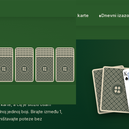
︎
Pasijans
♣︎
FreeCell
♥︎
Po 3 karte
♦︎
Dnevni izaz
itaire
itaire
bez preuzimanja, bez registracije,
. Pauk pasijans, kako ga mnogi
arte, a cilj je složiti osam
oj jedinoj boji. Birajte između 1,
poništavajte poteze bez