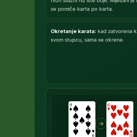
tvori silazni niz
iste boje
. Miješani je
se pomiče karta po karta.
Okretanje karata:
kad zatvorena ka
svom stupcu, sama se okrene.
→