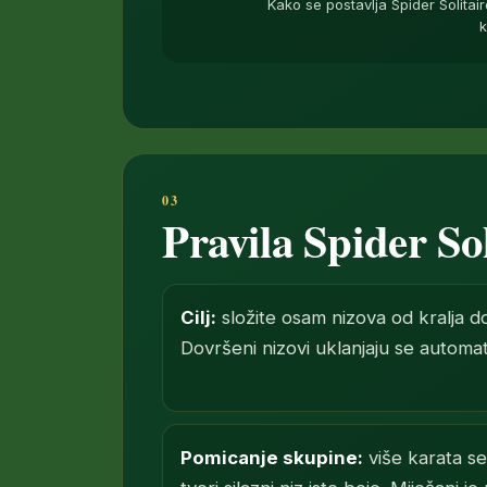
Kako se postavlja Spider Solitai
k
Pravila Spider Sol
Cilj:
složite osam nizova od kralja do 
Dovršeni nizovi uklanjaju se automat
Pomicanje skupine:
više karata se