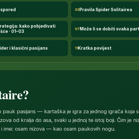
aspored
Pravila Spider Solitairea
03
rategija: kako pobjeđivati
Može li se dobiti svaka part
07
šće · 01–03
ider i klasični pasijans
Kratka povijest
11
taire?
 pauk pasijans — kartaška je igra za jednog igrača koja s
nizova od kralja do asa, svaki u jednoj te istoj boji. Čim je 
ud i ime: osam nizova — kao osam paukovih nogu.