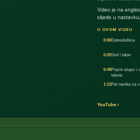
Video je na engl
slijede u nastavku
:46
U OVOM VIDEU
0:00
Dobrodošlica
0:20
Stol i talon
0:48
Prazni stupci i d
talona
1:12
Pet navika za v
YouTube ›