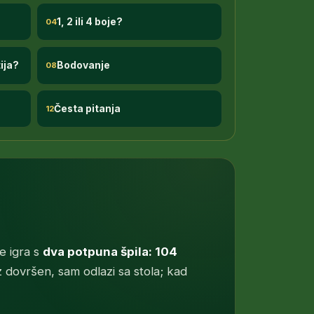
1, 2 ili 4 boje?
04
ija?
Bodovanje
08
Česta pitanja
12
e igra s
dva potpuna špila: 104
niz dovršen, sam odlazi sa stola; kad