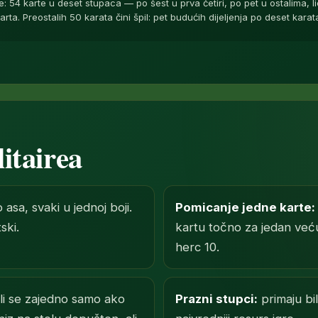
re: 54 karte u deset stupaca — po šest u prva četiri, po pet u ostalima
arta. Preostalih 50 karata čini špil: pet budućih dijeljenja po deset karat
itairea
asa, svaki u jednoj boji.
Pomicanje jedne karte:
ski.
kartu točno za jedan veću
herc 10.
li se zajedno samo ako
Prazni stupci:
primaju bil