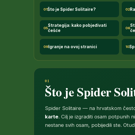
Što je Spider Solitaire?
R
01
02
Strategija: kako pobjeđivati
St
05
06
češće
če
Igranje na ovoj stranici
Sp
09
10
Što je Spider Soli
Spider Solitaire — na hrvatskom često
karte
. Cilj je izgraditi osam potpunih 
nestane svih osam, pobijedili ste. Ot