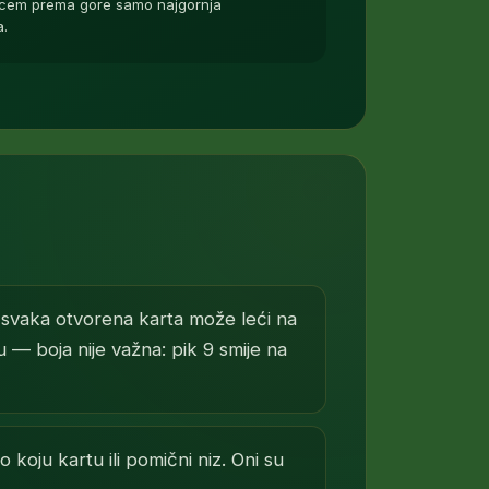
, licem prema gore samo najgornja
a.
svaka otvorena karta može leći na
 — boja nije važna: pik 9 smije na
o koju kartu ili pomični niz. Oni su