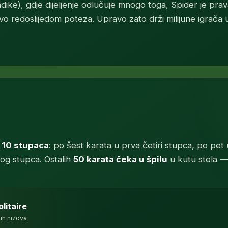
ndike), gdje dijeljenje odlučuje mnogo toga, Spider je prav
ljučivo redoslijedom poteza. Upravo zato drži milijune igrač
u 10 stupaca
: po šest karata u prva četiri stupca, po pet
og stupca. Ostalih
50 karata čeka u špilu
u kutu stola — 
litaire
ri sadrže po šest karata, preostalih šest po pet, a licem
ih nizova