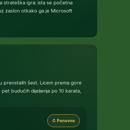
a strateška igra: ista se početna
a uz zaslon otkako ga je Microsoft
 u preostalih šest. Licem prema gore
pet budućih dijeljenja po 10 karata,
 prema gore okrenuta je samo najgornja karta svakog stupc
↻ Ponovno