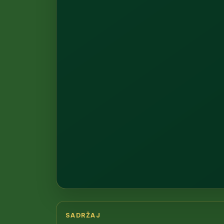
1
SADRŽAJ