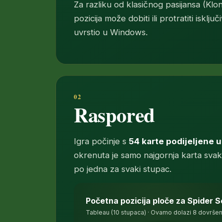
Za razliku od klasičnog pasijansa (Klo
pozicija može dobiti ili protratiti isk
uvrstio u Windows.
Raspored
Igra počinje s
54 karte podijeljene 
okrenuta je samo najgornja karta svak
po jedna za svaki stupac.
Početna pozicija ploče za Spider So
Deset stupaca tableau-a: prva četi
Tableau (10 stupaca) · Ovamo dolazi 8 dovršen