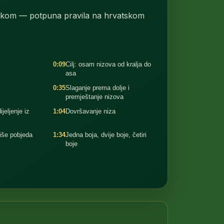
eskom — potpuna pravila na hrvatskom
.
0:09
Cilj: osam nizova od kralja do
asa
0:35
Slaganje prema dolje i
premještanje nizova
ijeljenje iz
1:04
Dovršavanje niza
iše pobjeda
1:34
Jedna boja, dvije boje, četiri
boje