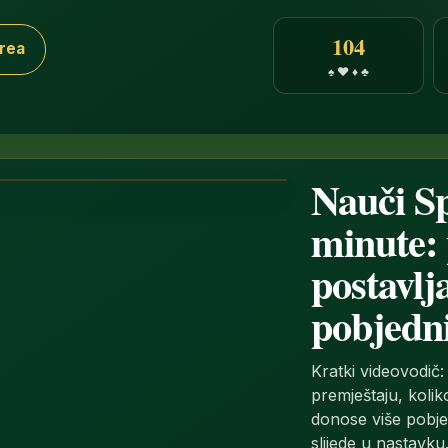
104
irea
♠ ♥ ♦ ♣
Nauči Sp
minute: 
postavlja
pobjedn
Kratki videovodič:
premještaju, kolik
donose više pobjed
slijede u nastavku