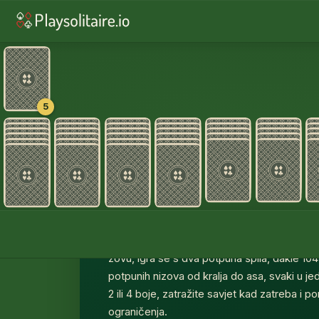
♥
5
Početna pozicija ploče za Spider Sol
Spider Sol
Igrajte Spider Solitaire besplatno online — 
preko cijelog zaslona na bilo kojem uređaju
zovu, igra se s dva potpuna špila, dakle 104 k
potpunih nizova od kralja do asa, svaki u jedn
2 ili 4 boje, zatražite savjet kad zatreba i 
ograničenja.