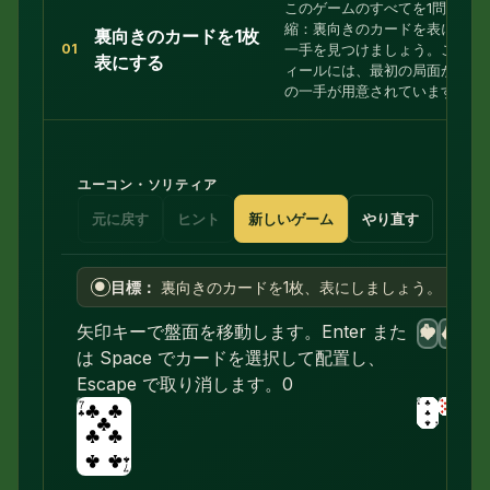
このゲームのすべてを1問に凝
縮：裏向きのカードを表にする
裏向きのカードを1枚
一手を見つけましょう。このデ
01
表にする
ィールには、最初の局面からそ
の一手が用意されています。
ユーコン・ソリティア
元に戻す
ヒント
新しいゲーム
やり直す
目標：
裏向きのカードを1枚、表にしましょう。
●
A
A
A
A
矢印キーで盤面を移動します。Enter また
♥
♦
♣
♠
は Space でカードを選択して配置し、
Escape で取り消します。
0