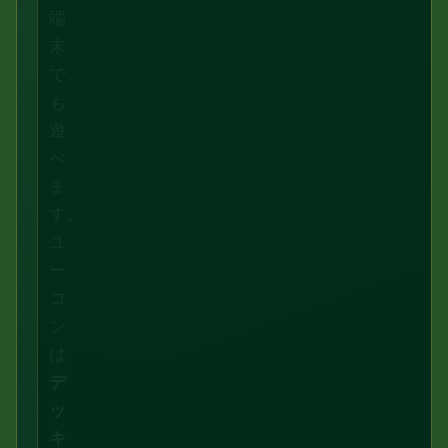
端
末
で
も
遊
べ
ま
す。
ユ
ー
コ
ン
は
デ
ッ
キ