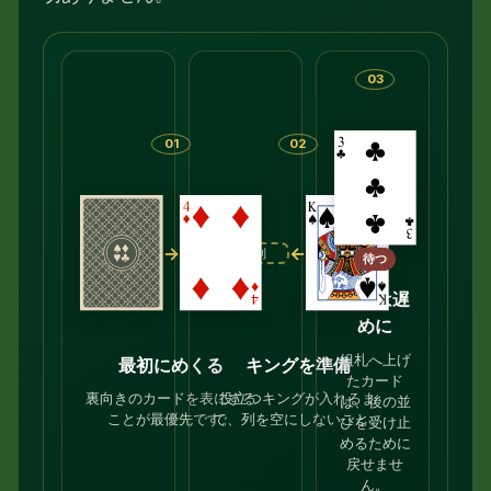
03
01
02
→
←
空き列
待つ
組札は遅
めに
組札へ上げ
最初にめくる
キングを準備
たカード
裏向きのカードを表にする
役立つキングが入れるま
は、後の並
ことが最優先です。
で、列を空にしないこと。
びを受け止
めるために
戻せませ
ん。