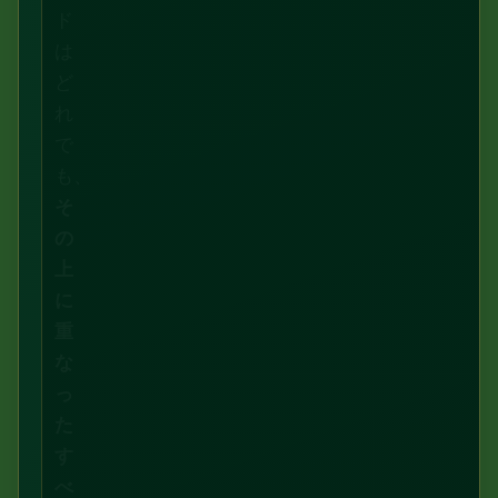
ド
は
ど
れ
で
も、
そ
の
上
に
重
な
っ
た
す
べ