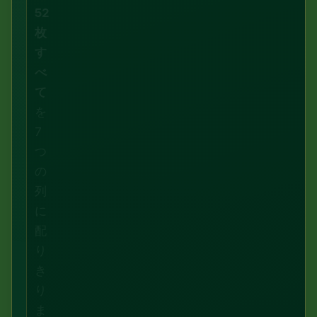
52
枚
す
べ
て
を
7
つ
の
列
に
配
り
き
り
ま