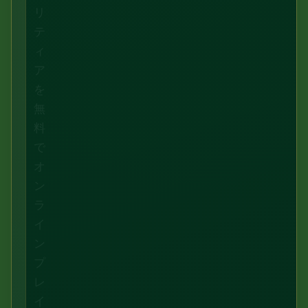
リ
テ
ィ
ア
を
無
料
で
オ
ン
ラ
イ
ン
プ
レ
イ