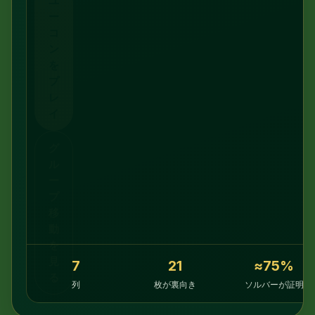
ユ
ー
コ
ン
を
プ
レ
イ
グ
ル
ー
プ
移
動
を
見
7
21
≈75%
る
列
枚が裏向き
ソルバーが証明