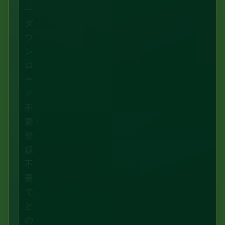
—
ダ
ウ
ン
ロ
ー
ド
不
要・
登
録
不
要
で、
ど
の