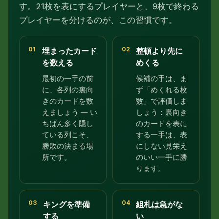
す。21枚を表にするプレイヤーと、9枚で終わる
プレイヤーを分けるのが、この習慣です。
01
02
埋まったカード
整頓より先に
を数える
めくる
最初の一手の前
候補の手は、ま
に、各列の裏向
ず「めくれる枚
きのカードを数
数」で評価しま
えましょう — い
しょう：裏向き
ちばん多く隠し
のカードを表に
ている列こそ、
する一手は、表
勝敗の決まる場
にしない見栄え
所です。
のいい一手に勝
ります。
03
04
キングを準備
組札は急がな
する
い