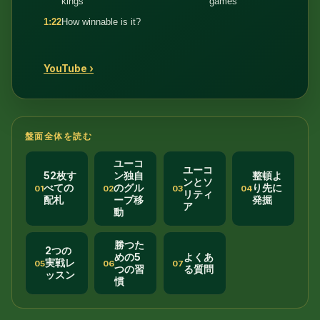
kings
games
1:22
How winnable is it?
YouTube ›
盤面全体を読む
ユーコ
ユーコ
52枚す
ン独自
整頓よ
ンとソ
べての
のグル
り先に
01
02
03
04
リティ
配札
ープ移
発掘
ア
動
勝つた
2つの
めの5
よくあ
実戦レ
05
06
07
つの習
る質問
ッスン
慣