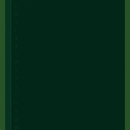
に
出
て
い
ま
す。
こ
の
フ
ァ
ミ
リ
ー
を
定
義