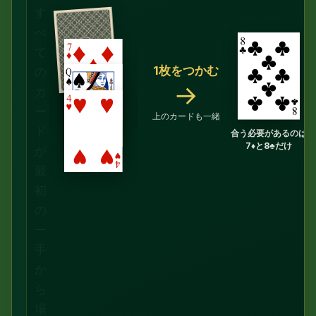
す
べ
て
1枚をつかむ
の
→
カ
ー
上のカードも一緒
ド
合う必要があるのは
7♦と8♣だけ
が
最
初
の
一
手
か
ら
場