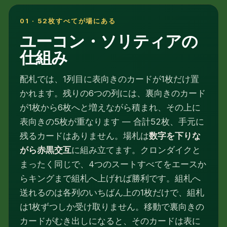
01 · 52枚すべてが場にある
ユーコン・ソリティアの
仕組み
配札では、1列目に表向きのカードが1枚だけ置
かれます。残りの6つの列には、裏向きのカード
が1枚から6枚へと増えながら積まれ、その上に
表向きの5枚が重なります — 合計52枚、手元に
残るカードはありません。場札は
数字を下りな
がら赤黒交互
に組み立てます。クロンダイクと
まったく同じで、4つのスートすべてをエースか
らキングまで組札へ上げれば勝利です。組札へ
送れるのは各列のいちばん上の1枚だけで、組札
は1枚ずつしか受け取りません。移動で裏向きの
カードがむき出しになると、そのカードは表に