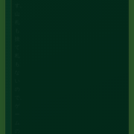
す。
山
札
も
捨
て
札
も
な
い
の
で、
ゲ
ー
ム
の