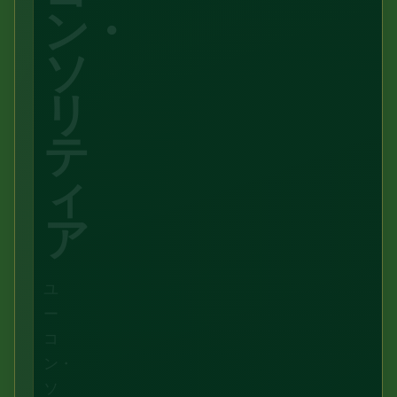
ン・
ソ
リ
テ
ィ
ア
ユ
ー
コ
ン・
ソ