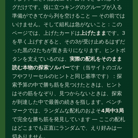
グだけです。役に立つキングのグループが入る
準備ができてから列を空けること — その前では
いけません。そして組札は急がないこと：この
ページでは、上げたカードは
上げたまま
です。3
を早く上げすぎると、その3が受け止めるはずだ
った黒の2たちが置き去りになります。ヒントボ
タンを支えているのは、
実際の配札をそのまま
読む本物の探索ソルバー
です（当サイトのゴル
フやフリーセルのヒントと同じ基準です）：探
索予算の中で勝ち筋を見つけたときは、ヒント
はその筋をなぞり、見つからないときは、探索
が到達した中で最善の続きを指します。ベンチ
マークでは、ランダムな配札のおよそ
4局中3局
で完全な勝ち筋を発見しています — ここの配札
はどこまでも正直にランダムで、えり好みは一
切ありません。