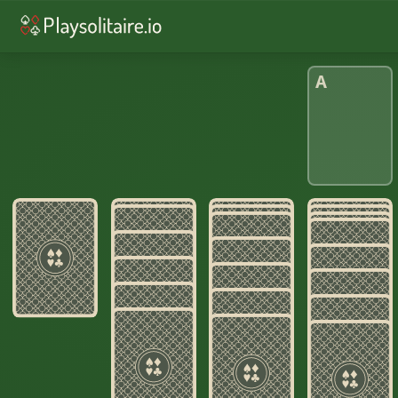
♥︎
ソリティア
♠︎
スパイダーソリティア
A
♣︎
フリーセル
♦︎
Russian
♦︎
Alaska
♦︎
ピラミッドソリティア
♠︎
スコーピオン・ソリティア
♥︎
3枚めくり
♦︎
ゴルフ
♠︎
エイトオフ・ソリティア
♦︎
デイリーチャレンジ
散
ら
か
っ