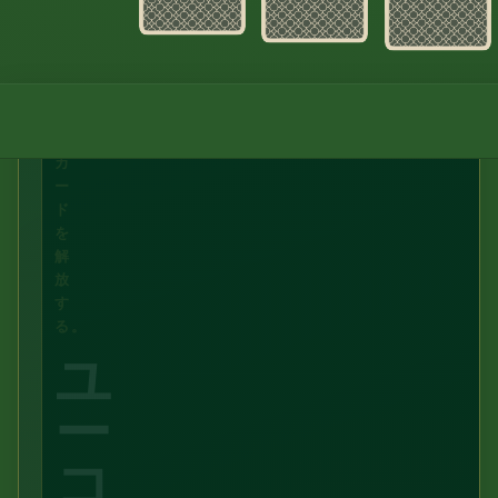
た
山
を
動
か
す。
カ
ー
ド
を
解
放
す
る。
ユ
ー
コ