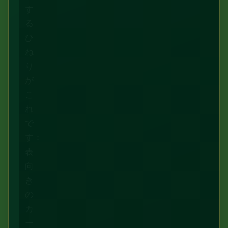
す
る
ひ
ね
り
が
こ
れ
で
す：
表
向
き
の
カ
ー