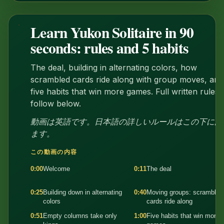
Learn Yukon Solitaire in 90
1:35
seconds: rules and 5 habits
The deal, building in alternating colors, how
scrambled cards ride along with group moves, and
five habits that win more games. Full written rules
follow below.
動画は英語です。日本語の詳しいルールはこの下にあ
ます。
この動画の内容
0:00
Welcome
0:11
The deal
0:25
Building down in alternating
0:40
Moving groups: scrambled
colors
cards ride along
0:51
Empty columns take only
1:00
Five habits that win more