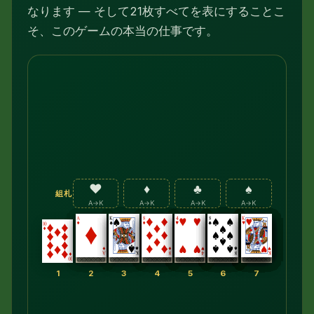
なります — そして21枚すべてを表にすることこ
そ、このゲームの本当の仕事です。
♥
♦
♣
♠
組札
A→K
A→K
A→K
A→K
1
2
3
4
5
6
7