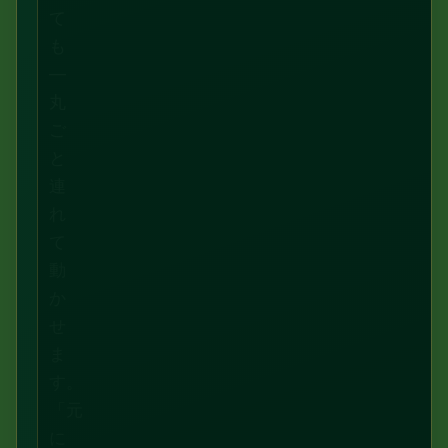
て
も
—
丸
ご
と
連
れ
て
動
か
せ
ま
す。
「元
に