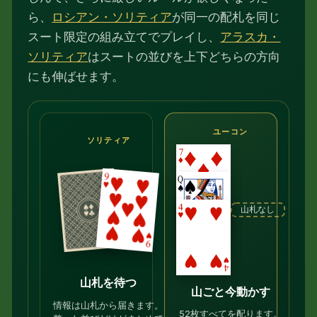
ら、
ロシアン・ソリティア
が同一の配札を同じ
スート限定の組み立てでプレイし、
アラスカ・
ソリティア
はスートの並びを上下どちらの方向
にも伸ばせます。
ユーコン
ソリティア
山札なし
山札を待つ
山ごと今動かす
情報は山札から届きます。
52枚すべてを配ります。