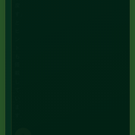
戻
す」
と
ヒ
ン
ト
も
搭
載
し
て
い
ま
す。