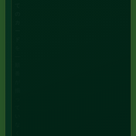
て
の
カ
ー
ド
を
—
順
番
が
揃
っ
て
い
な
く