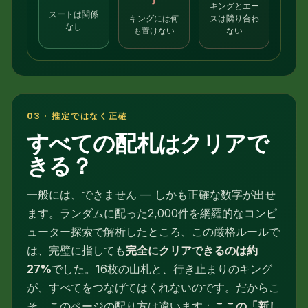
了
キングとエー
スートは関係
スは隣り合わ
キングには何
なし
ない
も置けない
03 · 推定ではなく正確
すべての配札はクリアで
きる？
一般には、できません — しかも正確な数字が出せ
ます。ランダムに配った2,000件を網羅的なコンピ
ューター探索で解析したところ、この厳格ルールで
は、完璧に指しても
完全にクリアできるのは約
27%
でした。16枚の山札と、行き止まりのキング
が、すべてをつなげてはくれないのです。だからこ
そ、このページの配り方は違います：
ここの「新し