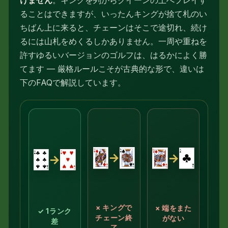
けません
。キングを列からクイーンの上へプレイす
ることはできますが、いったんキングが捨て札のい
ちばん上に来ると、チェーンはそこで途切れ、続け
るには山札をめくるしかありません。一周や重ねを
許すゆるいバージョンのゴルフは、はるかによく勝
てます — 厳格ルールこそが古典的な形で、違いは
下のFAQで解説しています。
→
→
→
×
キングで
×
端をまた
✓
1ランク
チェーン終
がない
差