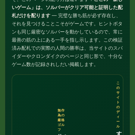
いゲーム」は、ソルバーがクリア可能と証明した配
札だけを配ります
— 完璧な勝ち筋が必ず存在し、
それを見つけることこそがゲームです。ヒントボタ
ンも同じ厳密なソルバーを動かしているので、常に
最善の筋の上にある一手を指し示します。この検証
済み配札での実際の人間の勝率は、当サイトのスパ
イダーやクロンダイクのページと同じ形で、十分な
ゲーム数が記録されしだい掲載します。
こ
の
サ
イ
ト
の
無作
デ
為の
ィ
厳格
ー
ゴル
ル
フ
す