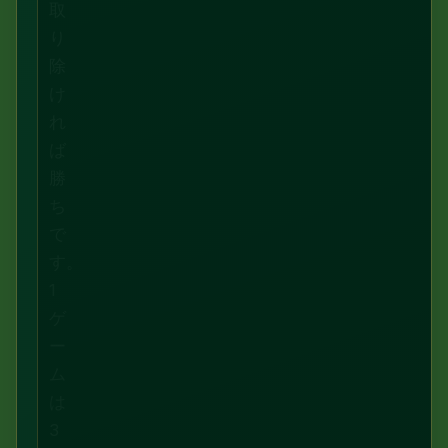
取
り
除
け
れ
ば
勝
ち
で
す。
1
ゲ
ー
ム
は
3