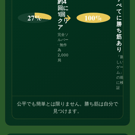
約4
べ
回に
て
1回
27%
→
100%
に
クリ
勝
ア
ち
完全ソ
筋
ルバー
あ
· 無作
り
為
2,000
「新
局
しい
ゲー
ム」
の前
に検
証
公平でも簡単とは限りません。勝ち筋は自分で
見つけます。