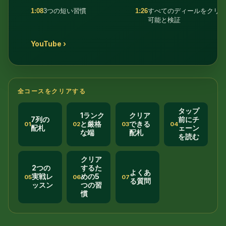
1:08
3つの短い習慣
1:26
すべてのディールをクリ
可能と検証
YouTube ›
全コースをクリアする
タップ
1ランク
クリア
7列の
前にチ
と厳格
できる
01
02
03
04
配札
ェーン
な端
配札
を読む
クリア
2つの
するた
よくあ
実戦レ
めの5
05
06
07
る質問
ッスン
つの習
慣