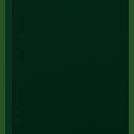
分
ほ
ど
で、
「元
に
戻
す」
と
ヒ
ン
ト
も
搭
載
—