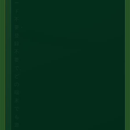
ー
ド
不
要・
登
録
不
要
で、
ど
の
端
末
で
も
遊