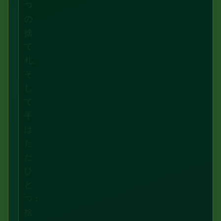
つ
の
捨
て
札、
そ
し
て
手
は
た
だ
ひ
と
つ：
捨