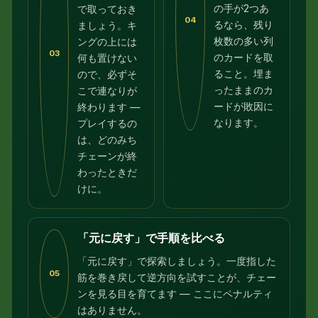
の手が2つあ
で取っておき
04
るなら、残り
ましょう。キ
枚数の多い列
ングの上には
03
のカードを取
何も置けない
ること。埋ま
ので、必ずそ
ったままのカ
こで連なりが
ードが敗因に
終わります —
なります。
プレイするの
は、どのみち
チェーンが終
わったときだ
けに。
「元に戻す」で手順を比べる
「元に戻す」で探索しましょう。一度指した
05
筋を巻き戻して逆方向を試すことが、チェー
ンを見る目を育てます — ここにペナルティ
はありません。