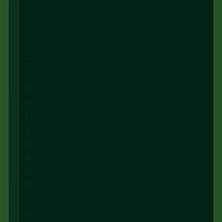
そ
し
て
こ
こ
で
配
ら
れ
る
配
札
は、
届
く
前