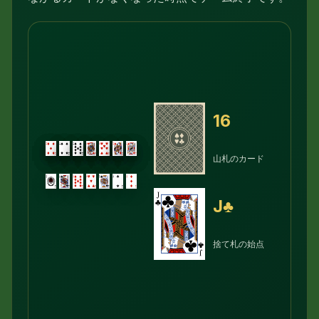
16
山札のカード
J♣
捨て札の始点