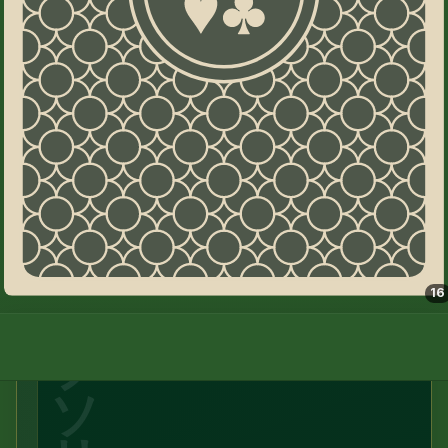
ト
不
問。
チ
ェ
ー
ン
を
つ
な
ぐ。
ゴ
ル
16
フ
ソ