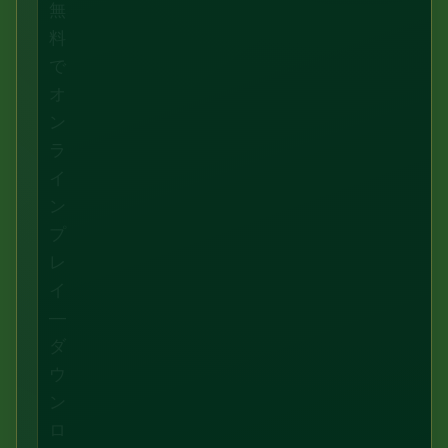
無
料
で
オ
ン
ラ
イ
ン
プ
レ
イ
—
ダ
ウ
ン
ロ