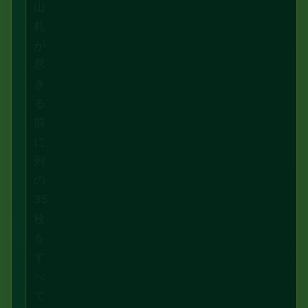
山
札
が
尽
き
る
前
に、
列
の
35
枚
を
す
べ
て