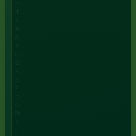
べ
ま
す。
表
向
き
に
並
ん
だ
7
つ
の
列
と
1