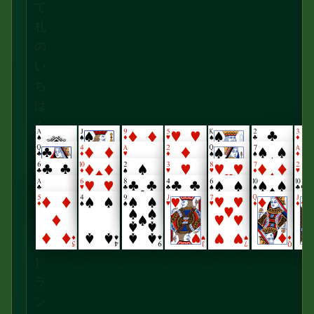
て
札
の
い
ち
ば
ん
上
と
ち
ょ
う
ど
1
ラ
ン