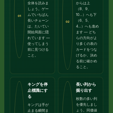
全体を読みま
からは上
しょう。ゲー
（8、9、
ムでいちばん
10…）へも下
01
長いチェーン
（6、5、
02
は、たいてい
4…）へも進め
開始局面に隠
ます — どち
れています —
らの方向がよ
使ってしまう
り多くの表の
前に見つける
カードをつな
こと。
げるか、決め
る前に確かめ
ること。
キングを停
長い列から
止標識にす
掘り出す
る
枚数の多い列
を優先しまし
キングは手が
ょう。同価値
止まる瞬間ま