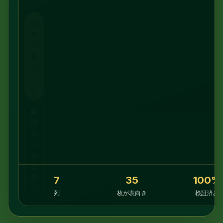
ゴ
ル
フ
を
プ
レ
イ
厳
格
ル
ー
ル
を
学
7
35
100%
ぶ
列
枚が表向き
検証済み