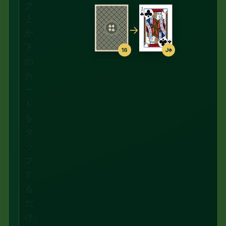
ク
上
→
か
下
16
J♣
の
カ
ー
ド
を
タ
ッ
プ
す
る
だ
け。