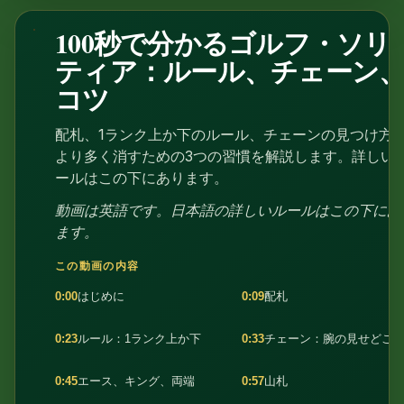
100秒で分かるゴルフ・ソリ
1:41
ティア：ルール、チェーン
コツ
配札、1ランク上か下のルール、チェーンの見つけ方
より多く消すための3つの習慣を解説します。詳しい
ールはこの下にあります。
動画は英語です。日本語の詳しいルールはこの下にあ
ます。
この動画の内容
0:00
はじめに
0:09
配札
0:23
ルール：1ランク上か下
0:33
チェーン：腕の見せどこ
0:45
エース、キング、両端
0:57
山札