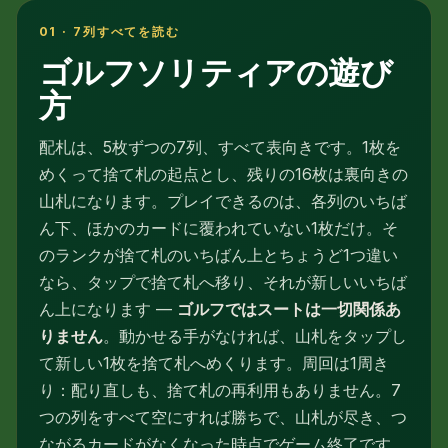
01 · 7列すべてを読む
ゴルフソリティアの遊び
方
配札は、5枚ずつの7列、すべて表向きです。1枚を
めくって捨て札の起点とし、残りの16枚は裏向きの
山札になります。プレイできるのは、各列のいちば
ん下、ほかのカードに覆われていない1枚だけ。そ
のランクが捨て札のいちばん上とちょうど1つ違い
なら、タップで捨て札へ移り、それが新しいいちば
ん上になります —
ゴルフではスートは一切関係あ
りません
。動かせる手がなければ、山札をタップし
て新しい1枚を捨て札へめくります。周回は1周き
り：配り直しも、捨て札の再利用もありません。7
つの列をすべて空にすれば勝ちで、山札が尽き、つ
ながるカードがなくなった時点でゲーム終了です。