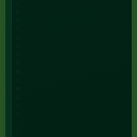
に
す
べ
て
ク
リ
ア
可
能
と
検
証
済
み
で
す。