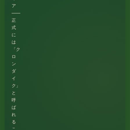
ア
——
正
式
に
は
「ク
ロ
ン
ダ
イ
ク」
と
呼
ば
れ
る
こ