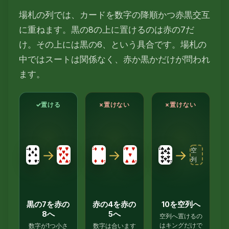
場札の列では、カードを数字の降順かつ赤黒交互
に重ねます。黒の8の上に置けるのは赤の7だ
け。その上には黒の6、という具合です。場札の
中ではスートは関係なく、赤か黒かだけが問われ
ます。
✓
置ける
×
置けない
×
置けない
空
→
→
→
列
黒の7を赤の
赤の4を赤の
10を空列へ
8へ
5へ
空列へ置けるの
はキングだけで
数字が1つ小さ
数字は合います