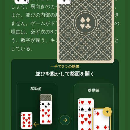
しょう。裏向きのカードは絶対に動かせません。
また、並びの内部の順番を入れ替えることもでき
ません。ゲームがドラッグを受け付けないときの
理由は、必ず次の3つのどれかです——色が違
う、数字が違う、キング以外を空き列に置こうと
している。
一手で3つの効果
並びを動かして盤面を開く
移動前
移動後
✦
→
←