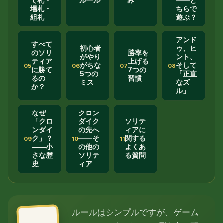
て札・
ルール
み
——ど
場札・
ちらで
組札
遊ぶ？
アンド
すべて
初心者
ゥ、ヒ
のソリ
勝率を
がやり
ント、
ティア
上げる
がちな
そして
05
06
07
08
に勝て
7つの
5つの
「正直
るの
習慣
ミス
なズ
か？
ル」
なぜ
クロン
「クロ
ダイク
ソリテ
ンダイ
の先へ
ィアに
ク」？
——そ
関する
09
10
11
——小
の他の
よくあ
さな歴
ソリテ
る質問
史
ィア
ルールはシンプルですが、ゲーム