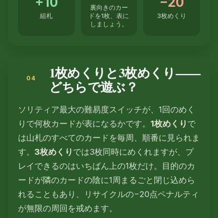
+10
−20
裏向きのカー
組札
ドを1枚、表に
3枚めくり
しましょう。
1枚めくりと3枚めくり——
どちらで遊ぶ？
ソリティア最大の難易度スイッチが、1回のめく
りで何枚カードが表になるかです。
1枚めくり
で
は山札のすべてのカードを毎周、順番に見られま
す。
3枚めくり
では3枚同時にめくれますが、プ
レイできるのはいちばん上の1枚だけ。目的のカ
ードが隣のカードの陰に1周まるごと閉じ込めら
れることもあり、リサイクルの−20点ペナルティ
が無限の周回を戒めます。