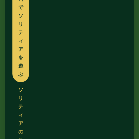
で
ソ
リ
テ
ィ
ア
を
遊
ぶ
ソ
リ
テ
ィ
ア
の