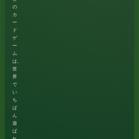
の
カ
ー
ド
ゲ
ー
ム
は、
世
界
で
い
ち
ば
ん
遊
ば
れ