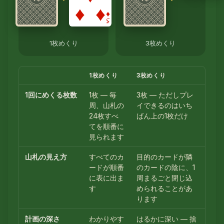
1枚めくり
3枚めくり
1枚めくり
3枚めくり
1回にめくる枚数
1枚 — 毎
3枚 — ただしプレ
周、山札の
イできるのはいち
24枚すべ
ばん上の1枚だけ
てを順番に
見られます
山札の見え方
すべてのカ
目的のカードが隣
ードが順番
のカードの陰に、1
に表に出ま
周まるごと閉じ込
す
められることがあ
ります
計画の深さ
わかりやす
はるかに深い — 捨