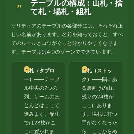
テーブルの構成：山札・捨
て札・場札・組札
ソリティアのテーブルの各部分には、それぞれ正
しい名前があります。名前を知っておくと、すべ
てのルールとコツがぐっと分かりやすくなりま
す。テーブルは4つのゾーンでできています。
場札（タブロ
山札（ストッ
ー）
——テーブ
ク）
——隅にあ
ル中央の7つの
る裏向きの山。
列。ゲームのほ
残りの24枚が
とんどはここで
ここにありま
進みます。配札
す。場札に打つ
では28枚がこ
手がなくなった
こに置かれま
ら、ここからめ