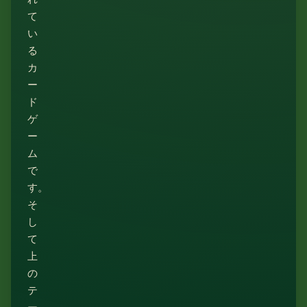
て
い
る
カ
ー
ド
ゲ
ー
ム
で
す。
そ
し
て
上
の
テ