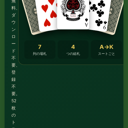
無
料、
ダ
ウ
ン
ロ
ー
7
4
A→K
ド
列の場札
つの組札
スートごと
不
要、
登
録
不
要。
52
枚
の
ト