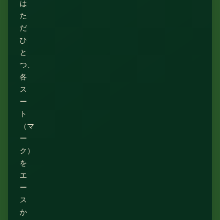
は
た
だ
ひ
と
つ、
各
ス
ー
ト
（マ
ー
ク）
を
エ
ー
ス
か