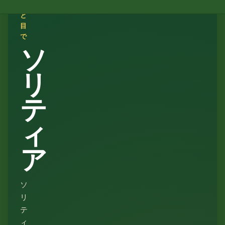
ひ
と
目
で
ソ
リ
テ
ィ
ア
ソ
リ
テ
ィ