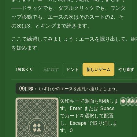
——ドラッグでも、ダブルクリックでも、ワンタ
ップ移動でも。エースの次はそのスートの2、そ
の次は3、とキングまで続きます。
ここで練習してみましょう：エースを掘り出して、組
を始めます。
元に戻す
ヒント
新しいゲーム
やり直す
1枚めくり
目標：
いずれかのエースを組札へ送りましょう。
●
A
A
A
矢印キーで盤面を移動しま
♥
♦
♣
す。Enter または Space
でカードを選択して配置
し、Escape で取り消しま
す。
0