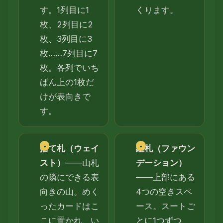
す。1列目に1
くります。
枚、2列目に2
枚、3列目に3
枚……7列目に7
枚。各列でいち
ばん上の1枚だ
けが表向きで
す。
捨て札（ウェイ
組札（ファウン
スト）
——山札
デーション）
の隣にできる表
——上部にある
向きの山。めく
4つの空きスペ
ったカードはこ
ース。スートご
こに置かれ、い
とに1つずつ、