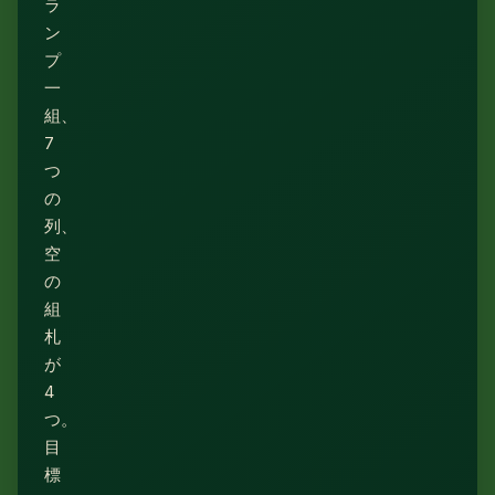
ラ
ン
プ
一
組、
7
つ
の
列、
空
の
組
札
が
4
つ。
目
標