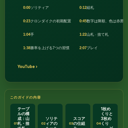
0:00
ソリティア
0:12
組札
0:23
クロンダイクの初期配置
0:45
数字は降順、色は赤黒交
1:04
手
1:22
山札 · 捨て札
1:38
勝率を上げる7つの習慣
2:07
プレイ
YouTube ›
このガイドの内容
テーブ
1枚め
ルの構
くりと
成：山
ソリテ
スコア
3枚め
札・捨
ィアの
の仕組
くり
01
02
03
04