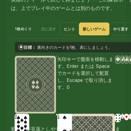
は、上でプレイ中のゲームとは別のものです。
元に戻す
ヒント
新しいゲーム
やり直す
1枚めくり
目標：
裏向きのカードを1枚、表にしましょう。
●
A
A
A
矢印キーで盤面を移動しま
♥
♦
♣
す。Enter または Space
でカードを選択して配置
し、Escape で取り消しま
す。
0
初心者が見落としやすいルールも押さえておきま