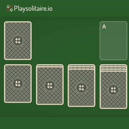
♠︎
スパイダーソリティア
♣︎
フリーセル
A
♦︎
ピラミッドソリティア
♠︎
スコーピオン・ソリティア
♥︎
3枚めくり
♦︎
Yukon Solitaire
♦︎
ゴルフ
♠︎
エイトオフ・ソリティア
♦︎
デイリーチャレンジ
ゲ
ー
ム
全
体
を