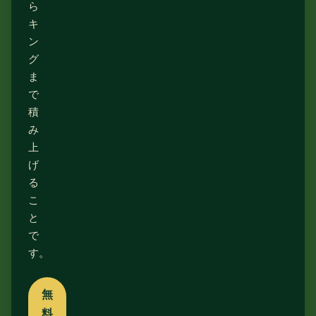
ら
キ
ン
グ
ま
で
積
み
上
げ
る
こ
と
で
す。
無
料