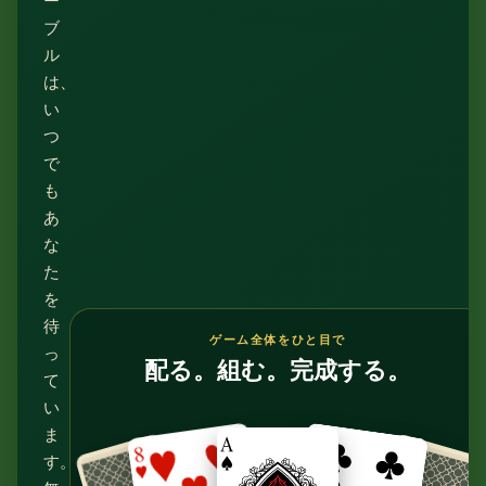
ー
ブ
ル
は、
い
つ
で
も
あ
な
た
を
待
ゲーム全体をひと目で
っ
配る。組む。完成する。
て
い
ま
す。