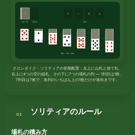
♥
♦
♣
♠
山札 · 24
捨て札
組札
場札 — 7列・28枚
クロンダイク・ソリティアの初期配置：左上に山札と捨て札、
右上に4つの空の組札、その下に7つの場札の列 — 1列目は1枚、
7列目は7枚で、各列のいちばん上の1枚だけが表向きです。
ソリティアのルール
場札の積み方