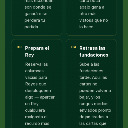
más esconden
carta boca
son donde se
abajo gana a
ganará o se
otra más
perderá tu
vistosa que no
partida.
lo hace.
03
04
Prepara el
Retrasa las
Rey
fundaciones
Reserva las
Sube a las
columnas
fundaciones
vacías para
tarde. Aquí las
Reyes que
cartas no
desbloqueen
pueden volver a
algo — aparcar
bajar, y los
un Rey
rangos medios
cualquiera
enviados pronto
malgasta el
dejan tiradas a
recurso más
las cartas que