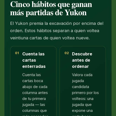
Cinco hábitos que ganan
más partidas de Yukon
El Yukon premia la excavación por encima del
orden. Estos hábitos separan a quien voltea
veintiuna cartas de quien voltea nueve.
01
02
Cuenta las
Descubre
cartas
antes de
enterradas
ordenar
Cuenta las
Valora cada
cartas boca
jugada
abajo de cada
candidata
columna antes
primero por los
de tu primera
volteos: una
jugada — las
jugada que
columnas que
expone una