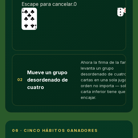
Escape para cancelar.
0
Ahora la firma de la familia:
levanta un grupo
Mueve un grupo
desordenado de cuatro o má
desordenado de
cartas en una sola jugada. El
02
orden no importa — solo la
cuatro
carta inferior tiene que
encajar.
06 · CINCO HÁBITOS GANADORES