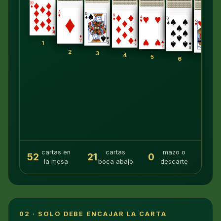
1
2
3
4
5
6
7
cartas en
cartas
mazo o
52
21
0
la mesa
boca abajo
descarte
02 · SOLO DEBE ENCAJAR LA CARTA