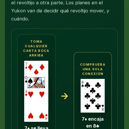
el revoltijo a otra parte. Los planes en el
Yukon van de decidir
qué
revoltijo mover, y
cuándo.
TOMA
CUALQUIER
CARTA BOCA
ARRIBA
COMPRUEBA
UNA SOLA
CONEXIÓN
→
7♦ encaja
en 8♣
7♦ se lleva