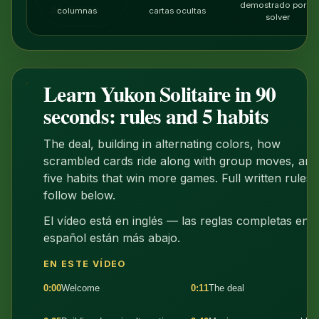
demostrado por el
de grupo
columnas
cartas ocultas
solver
Learn Yukon Solitaire in 90
1:35
seconds: rules and 5 habits
The deal, building in alternating colors, how
scrambled cards ride along with group moves, and
five habits that win more games. Full written rules
follow below.
El vídeo está en inglés — las reglas completas en
español están más abajo.
EN ESTE VÍDEO
0:00
Welcome
0:11
The deal