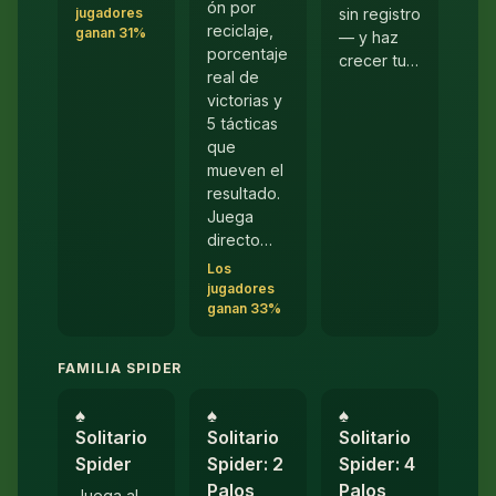
ón por
jugadores
sin registro
reciclaje,
ganan 31%
— y haz
porcentaje
crecer tu…
real de
victorias y
5 tácticas
que
mueven el
resultado.
Juega
directo…
Los
jugadores
ganan 33%
FAMILIA SPIDER
♠︎
♠︎
♠︎
Solitario
Solitario
Solitario
Spider
Spider: 2
Spider: 4
Palos
Palos
Juega al