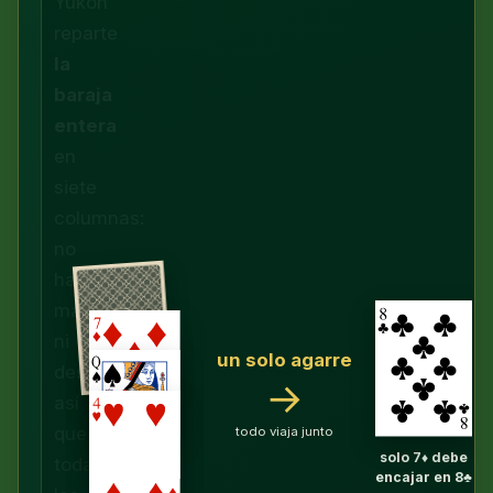
Yukon
reparte
la
baraja
entera
en
siete
columnas:
no
hay
mazo
ni
un solo agarre
descarte,
→
así
que
todo viaja junto
solo 7♦ debe
todas
encajar en 8♣