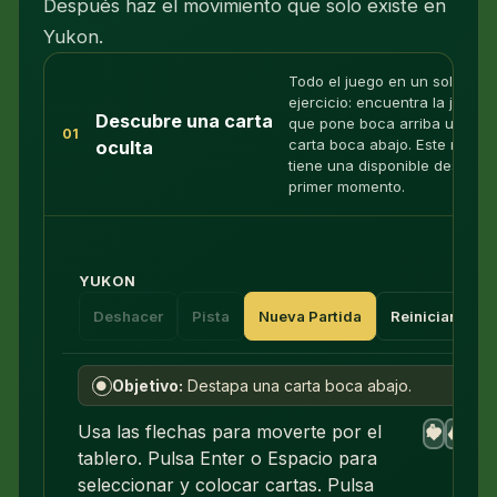
Después haz el movimiento que solo existe en
Yukon.
Todo el juego en un solo
ejercicio: encuentra la jugad
Descubre una carta
que pone boca arriba una
01
carta boca abajo. Este repart
oculta
tiene una disponible desde el
primer momento.
YUKON
Deshacer
Pista
Nueva Partida
Reiniciar
Objetivo:
Destapa una carta boca abajo.
●
A
A
A
A
Usa las flechas para moverte por el
♥
♦
♣
♠
tablero. Pulsa Enter o Espacio para
seleccionar y colocar cartas. Pulsa