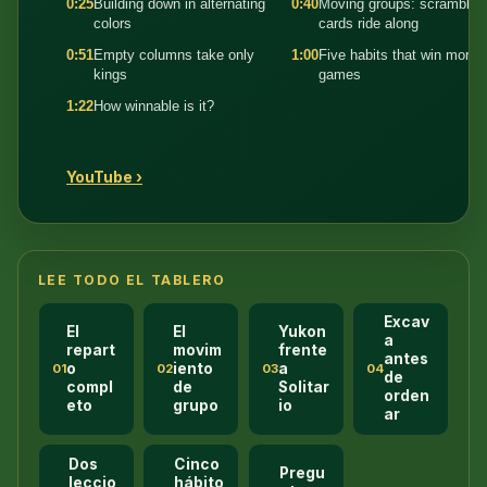
0:25
Building down in alternating
0:40
Moving groups: scrambled
colors
cards ride along
0:51
Empty columns take only
1:00
Five habits that win more
kings
games
1:22
How winnable is it?
YouTube ›
LEE TODO EL TABLERO
Excav
El
El
Yukon
a
repart
movim
frente
antes
o
iento
a
01
02
03
04
de
compl
de
Solitar
orden
eto
grupo
io
ar
Dos
Cinco
Pregu
leccio
hábito