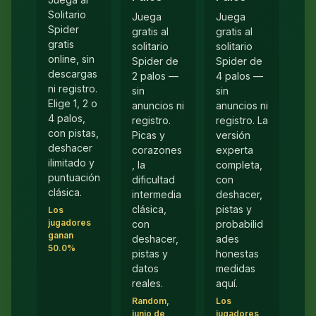
Solitario
Juega
Juega
Spider
gratis al
gratis al
gratis
solitario
solitario
online, sin
Spider de
Spider de
descargas
2 palos —
4 palos —
ni registro.
sin
sin
Elige 1, 2 o
anuncios ni
anuncios ni
4 palos,
registro.
registro. La
con pistas,
Picas y
versión
deshacer
corazones
experta
ilimitado y
, la
completa,
puntuación
dificultad
con
clásica.
intermedia
deshacer,
clásica,
pistas y
Los
jugadores
con
probabilid
ganan
deshacer,
ades
50.0%
pistas y
honestas
datos
medidas
reales.
aquí.
Random,
Los
junio de
jugadores