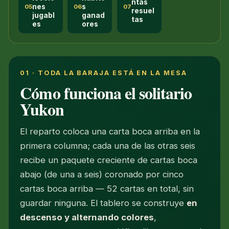
ntas
nes
s
05
06
07
resuel
jugabl
ganad
tas
es
ores
01 · TODA LA BARAJA ESTÁ EN LA MESA
Cómo funciona el solitario
Yukon
El reparto coloca una carta boca arriba en la
primera columna; cada una de las otras seis
recibe un paquete creciente de cartas boca
abajo (de una a seis) coronado por cinco
cartas boca arriba — 52 cartas en total, sin
guardar ninguna. El tablero se construye
en
descenso y alternando colores
,