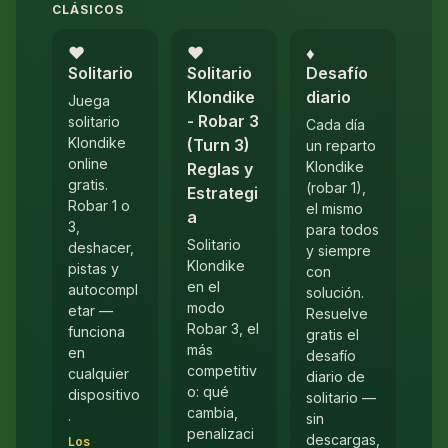
CLÁSICOS
♥︎
♥︎
♦︎
Solitario
Solitario
Desafío
Klondike
diario
Juega
- Robar 3
solitario
Cada día
Klondike
(Turn 3)
un reparto
online
Klondike
Reglas y
gratis.
(robar 1),
Estrategi
Robar 1 o
el mismo
a
3,
para todos
Solitario
deshacer,
y siempre
Klondike
pistas y
con
en el
autocompl
solución.
modo
etar —
Resuelve
Robar 3, el
funciona
gratis el
más
en
desafío
competitiv
cualquier
diario de
o: qué
dispositivo
solitario —
cambia,
.
sin
penalizaci
descargas,
Los