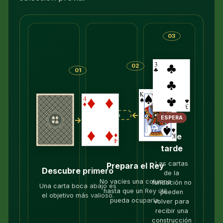
03
02
01
←
Vacía
ESPERA
→
Sube
tarde
Las cartas
Prepara el Rey
Descubre primero
de la
No vacíes una columna
fundación no
Una carta boca abajo es
hasta que un Rey útil
pueden
el objetivo más valioso.
pueda ocuparla.
volver para
recibir una
construcción