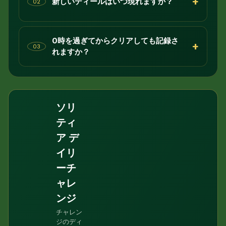
+
新しいディールはいつ現れますか？
02
0時を過ぎてからクリアしても記録さ
+
03
れますか？
ソリ
ティ
ア デ
イリ
ーチ
ャレ
ンジ
チャレン
ジのディ