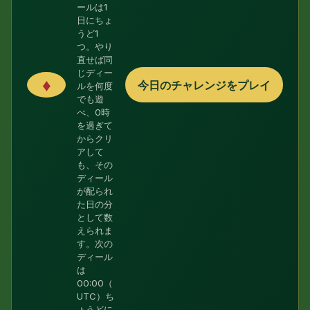
ールは1
日にちょ
うど1
つ。やり
直せば同
じディー
♦
今日のチャレンジをプレイ
ルを何度
でも遊
べ、0時
を過ぎて
からクリ
アして
も、その
ディール
が配られ
た日の分
として数
えられま
す。次の
ディール
は
00:00（
UTC）ち
ょうどに