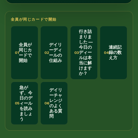
全員が同じカードで開始
行き詰
まりま
した —
全員が
デイリ
今日の
連続記
同じカ
ーディ
ディー
録の数
01
02
03
04
ードで
ールの
ルは本
え方
開始
仕組み
当に解
けます
か？
急が
デイリ
ず、今
ーチャ
日のデ
レンジ
ィール
05
06
のよく
を読み
ある質
ましょ
問
う