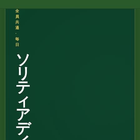
·
全
員
共
通
·
毎
日
ソ
リ
テ
ィ
ア
デ