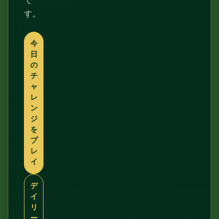
で
す。
今
日
の
チ
ャ
レ
ン
ジ
を
プ
レ
イ
デ
イ
リ
ー