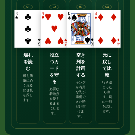
01
02
03
04
場札
役立
空き
元に
を読
つカ
列を
戻し
む
ード
計画
て比
を守
する
較
最も簡
る
単にめ
キング
行き詰
くれる
か有用
まった
必要な
伏せ札
な列が
ら戻
着地点
を探し
準備で
り、別
を使え
ます。
きた時
の手順
るまま
だけ空
を試し
にしま
けま
ます。
す。
す。