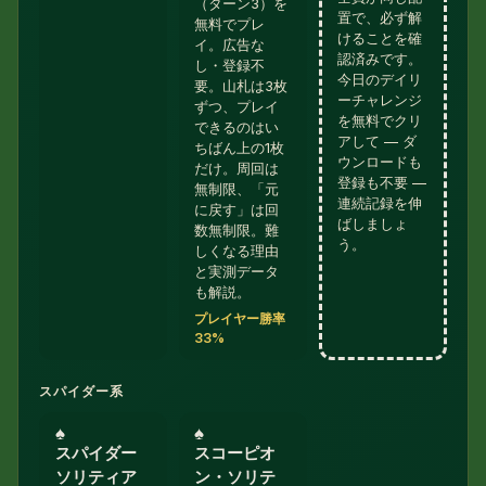
（ターン3）を
置で、必ず解
無料でプレ
けることを確
イ。広告な
認済みです。
し・登録不
今日のデイリ
要。山札は3枚
ーチャレンジ
ずつ、プレイ
を無料でクリ
できるのはい
アして — ダ
ちばん上の1枚
ウンロードも
だけ。周回は
登録も不要 —
無制限、「元
連続記録を伸
に戻す」は回
ばしましょ
数無制限。難
う。
しくなる理由
と実測データ
も解説。
プレイヤー勝率
33%
スパイダー系
♠︎
♠︎
スパイダー
スコーピオ
ソリティア
ン・ソリテ