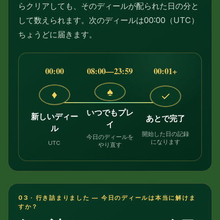
らクリアしても、そのディールが配られた日の分と
して数えられます。次のディールは00:00（UTC）
ちょうどに届きます。
00:00
08:00—23:59
00:01+
♠
♦
✓
いつでもプレ
新しいディー
あとで完了
イ
ル
開始した日の記録
今日のディールを
になります
UTC
やり直す
03 · 行き詰まりました — 今日のディールは本当に解けま
すか？