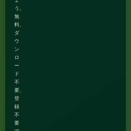
ょ
う。
無
料、
ダ
ウ
ン
ロ
ー
ド
不
要、
登
録
不
要