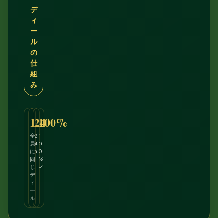
デ
ィ
ー
ル
の
仕
組
み
1
24
100%
全
2
1
員
4
0
に
h
0
同
%
じ
✓
デ
ィ
ー
ル