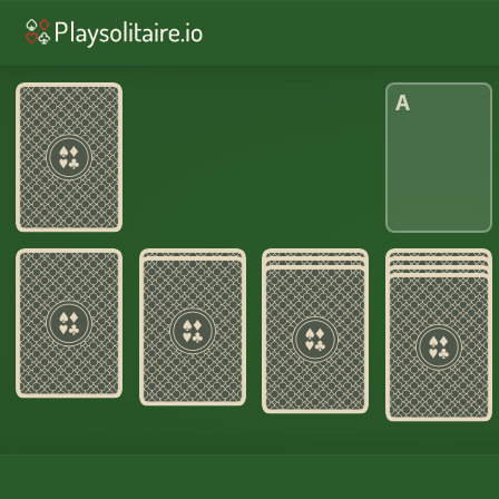
♥︎
ソリティア
♠︎
スパイダーソリティア
A
♣︎
フリーセル
♦︎
ピラミッドソリティア
♠︎
スコーピオン・ソリティア
♥︎
3枚めくり
♦︎
Yukon Solitaire
♦︎
ゴルフ
♠︎
エイトオフ・ソリティア
1
つ
の
デ
ィ
ー
ル