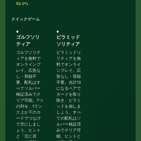
50.0%
クイックゲーム
♦︎
♦︎
ゴルフソリ
ピラミッド
ティア
ソリティア
ゴルフソリテ
ピラミッドソ
ィアを無料で
リティアを無
オンラインプ
料でオンライ
レイ。広告な
ンプレイ。広
し・登録不
告なし・登録
要。配札はす
不要。合計13
べてソルバー
になるペアで
検証済みでク
カードを取り
リア可能。7つ
除き、ピラミ
の列を、1ラン
ッドを崩しま
ク上か下のカ
しょう。すべ
ードでつなげ
ての配札はソ
て空にしまし
ルバー検証済
ょう。ヒント
みでクリア可
と「元に戻
能。ヒントと