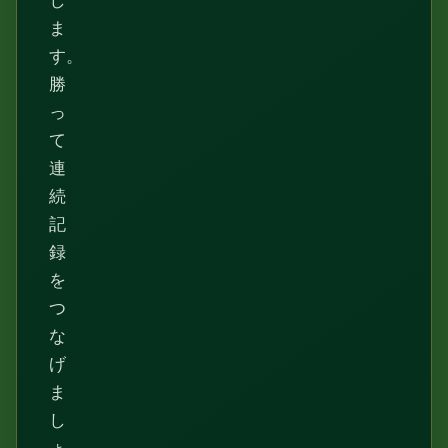
し
ま
す。
勝
っ
て
連
続
記
録
を
つ
な
げ
ま
し