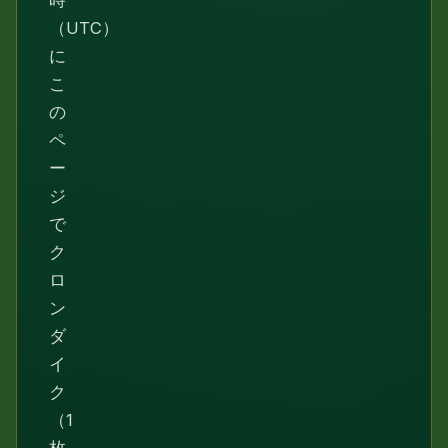
時
（UTC）
に
こ
の
ペ
ー
ジ
で
ク
ロ
ン
ダ
イ
ク
（1