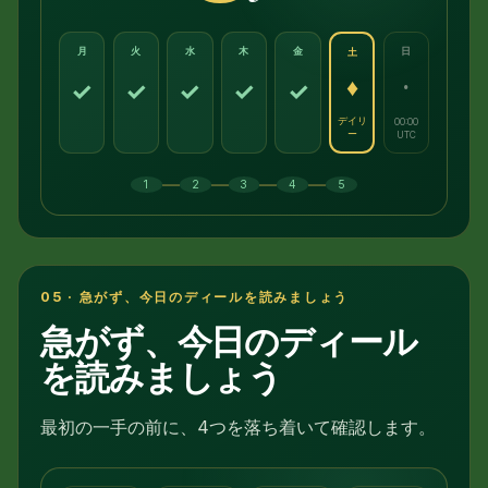
月
火
水
木
金
日
土
♦
·
✓
✓
✓
✓
✓
デイリ
00:00
ー
UTC
—
—
—
—
1
2
3
4
5
05 · 急がず、今日のディールを読みましょう
急がず、今日のディール
を読みましょう
最初の一手の前に、4つを落ち着いて確認します。