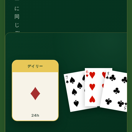
ー
に
同
じ
デ
ィ
ー
ル
が
デイリー
配
♦
ら
れ、
ソ
ル
バ
24h
ー