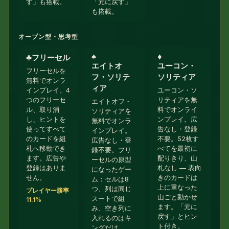
す」も搭載。
「元に戻す」
も搭載。
オープン型・思考型
♠︎
♦︎
♣︎
フリーセル
エイトオ
ユーコン・
フリーセルを
フ・ソリテ
ソリティア
無料でオンラ
ィア
インプレイ。4
ユーコン・ソ
つのフリーセ
リティアを無
エイトオフ・
ル、取り消
料でオンライ
ソリティアを
し、ヒントを
ンプレイ。広
無料でオンラ
使ってすべて
告なし・登録
インプレイ。
のカードを組
不要。52枚す
広告なし・登
札へ移動でき
べてを最初に
録不要。フリ
ます。広告や
配りきり、山
ーセルの原型
登録はありま
札なし — 表向
になったゲー
せん。
きのカードは
ム：セルは8
上に重なった
つ、列は同じ
プレイヤー勝率
山ごと動かせ
スートで組
11.1%
ます。「元に
み、空き列に
戻す」とヒン
入れるのはキ
ト付き。
ングだけ。