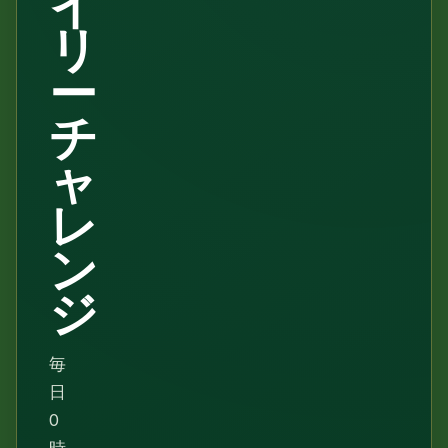
イ
リ
ー
チ
ャ
レ
ン
ジ
毎
日
0