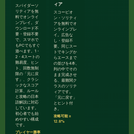
ィア
スパイダーソ
リティアを無
スコーピオ
料でオンライ
ン・ソリティ
ンプレイ。ダ
アを無料でオ
ウンロード不
ンラインプレ
要・登録不要
イ。広告な
で、スマホで
し・登録不
もPCでもすぐ
要。同じスー
遊べます。1・
トでキングか
2・4スートの
らエースまで
難易度、ヒン
の並びを4本、
ト、回数無制
列の中でその
限の「元に戻
まま完成させ
す」、クラシ
る、最難関ク
ックなスコア
ラスのソリテ
計算、ルール
ィアです。
と攻略の日本
「元に戻す」
語解説に対応
とヒント付
しています。
き。
初心者でも始
攻略可能 ≥
めやすい構成
12.8%
です。
プレイヤー勝率