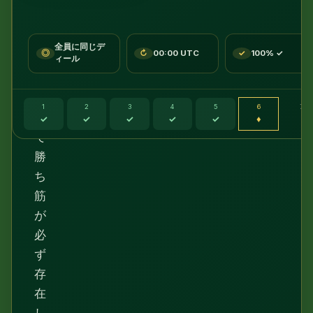
で
検
証
全員に同じデ
◎
↻
00:00 UTC
✓
100% ✓
済
ィール
み
な
1
2
3
4
5
6
7
の
✓
✓
✓
✓
✓
♦
·
で
勝
ち
筋
が
必
ず
存
在