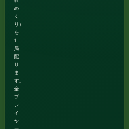
枚
め
く
り）
を
1
局
配
り
ま
す。
全
プ
レ
イ
ヤ