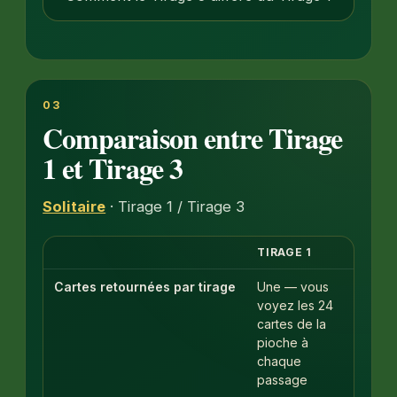
03
Comparaison entre Tirage
1 et Tirage 3
Solitaire
· Tirage 1 / Tirage 3
TIRAGE 1
TIRA
Cartes retournées par tirage
Une — vous
Trois
voyez les 24
mais
cartes de la
seul
pioche à
celle
chaque
dess
passage
est