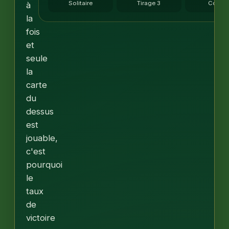
Solitaire
Tirage 3
Coups
à
la
fois
et
seule
la
carte
du
dessus
est
jouable,
c'est
pourquoi
le
taux
de
victoire