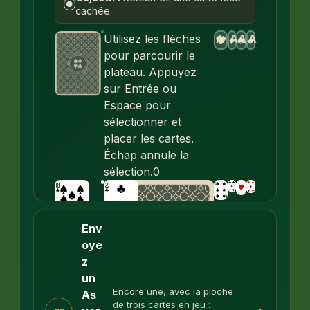
●
cachée.
A
A
A
A
Utilisez les flèches
♥
♦
♣
♠
pour parcourir le
plateau. Appuyez
sur Entrée ou
Espace pour
sélectionner et
placer les cartes.
Échap annule la
sélection.
0
Env
oye
z
un
Encore une, avec la pioche
As
de trois cartes en jeu :