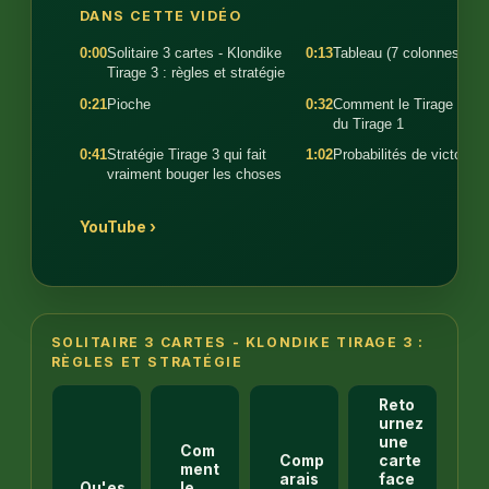
DANS CETTE VIDÉO
0:00
Solitaire 3 cartes - Klondike
0:13
Tableau (7 colonnes)
Tirage 3 : règles et stratégie
0:21
Pioche
0:32
Comment le Tirage 3 dif
du Tirage 1
0:41
Stratégie Tirage 3 qui fait
1:02
Probabilités de victoire
vraiment bouger les choses
YouTube ›
SOLITAIRE 3 CARTES - KLONDIKE TIRAGE 3 :
RÈGLES ET STRATÉGIE
Reto
urnez
une
Com
Comp
carte
ment
arais
face
Qu'es
le