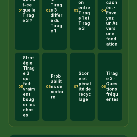
on
cach
t-ce
Tirag
entre
ée. ·
que le
e 3
01
02
03
04
Tirag
Envo
Tirag
diffèr
e 1 et
yez
e 3 ?
e du
Tirag
un As
Tirag
e 3
vers
e 1
une
fond
ation.
Strat
égie
Tirag
e 3
Scor
Tirag
Prob
qui
e et
e 3 -
abilit
fait
pénal
Ques
és de
05
06
07
08
vraim
ité de
tions
victoi
ent
recyc
fréqu
re
boug
lage
entes
er les
chos
es