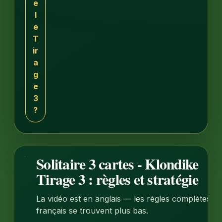
e
l
e
T
ir
a
g
e
3
?
Solitaire 3 cartes - Klondike
1:18
Tirage 3 : règles et stratégie
La vidéo est en anglais — les règles complètes e
français se trouvent plus bas.