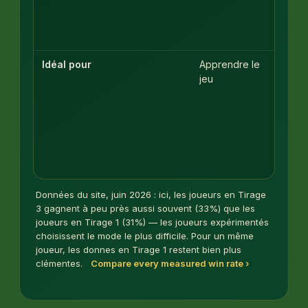
le ry
de to
pass
Idéal pour
Apprendre le
L'ét
jeu
suiva
class
quan
Tirag
devi
une
routi
Données du site, juin 2026 : ici, les joueurs en Tirage
3 gagnent à peu près aussi souvent (33%) que les
joueurs en Tirage 1 (31%) — les joueurs expérimentés
choisissent le mode le plus difficile. Pour un même
joueur, les donnes en Tirage 1 restent bien plus
clémentes.
Compare every measured win rate ›