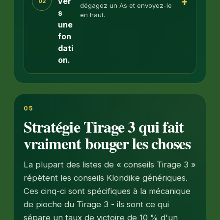
+
ver
02
dégagez un As et envoyez-le
s
en haut.
une
fon
dati
on.
05
Stratégie Tirage 3 qui fait
vraiment bouger les choses
La plupart des listes de « conseils Tirage 3 »
répètent les conseils Klondike génériques.
Ces cinq-ci sont spécifiques à la mécanique
de pioche du Tirage 3 - ils sont ce qui
sépare un taux de victoire de 10 % d'un