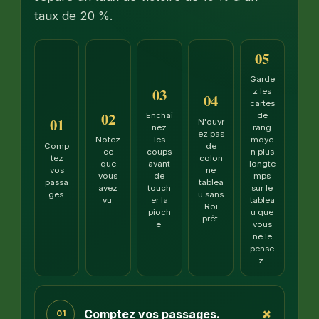
taux de 20 %.
05
Garde
03
z les
04
cartes
02
Enchaî
de
01
N'ouvr
nez
rang
ez pas
Notez
les
moye
Comp
de
ce
coups
n plus
tez
colon
que
avant
longte
vos
ne
vous
de
mps
passa
tablea
avez
touch
sur le
ges.
u sans
vu.
er la
tablea
Roi
pioch
u que
prêt.
e.
vous
ne le
pense
z.
+
Comptez vos passages.
01