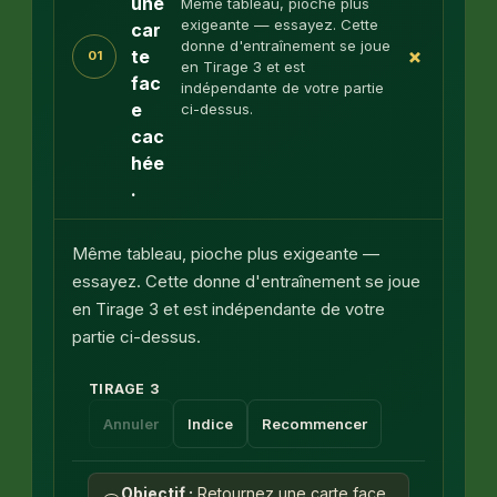
une
Même tableau, pioche plus
exigeante — essayez. Cette
car
donne d'entraînement se joue
+
te
01
en Tirage 3 et est
fac
indépendante de votre partie
e
ci-dessus.
cac
hée
.
Même tableau, pioche plus exigeante —
essayez. Cette donne d'entraînement se joue
en Tirage 3 et est indépendante de votre
partie ci-dessus.
TIRAGE 3
Annuler
Indice
Recommencer
Objectif :
Retournez une carte face