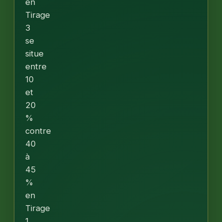
en
Tirage
3
se
situe
entre
10
et
20
%
contre
40
à
45
%
en
Tirage
1.