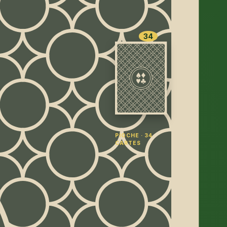
34
LER APRÈS LE ROI
2
2
♥
♣
♠
ARTE DE BASE
PIOCHE · 34
CARTES