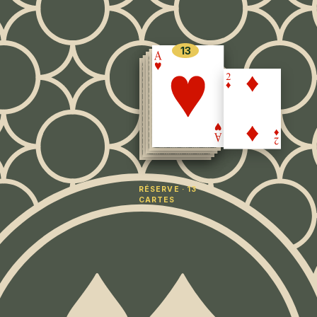
mporte quel
atoga vendait
et à 50 $, 5
13
BOUC
x
 déterrer
2
ue donne est
ices font
ur votre
ncaisse les
C
yait, cette
RÉSERVE · 13
 Canfield ne
CARTES
dict :
un jeu
iron 137 $
a maison n'a
 joueur.