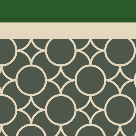
︎
FreeCell
♦︎
Solitaire Pyramide
♥︎
TriPeaks Solitaire
litaire Russe
♣︎
Solitaire Quarante Voleurs
♦︎
Défi du 
ne — sans