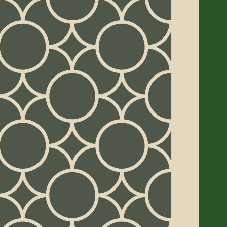
nglais — les règles complètes en français
bas.
ÉO
0:09
La donne : réserve et carte de
base
ant les rangs
0:39
La pioche : trois cartes à la fois
r gagner
1:15
Quelle part des donnes est
gagnable ?
 le
Les règles, sans détour
04