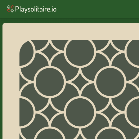
♥︎
Solitaire
♠︎
Spider Solitaire
♣
♦︎
So
LE SOLITAIRE DE CASINO, REDISTRIBUÉ
Solitaire
Canfield
Jouez au solitaire Canfield gratuit en lig