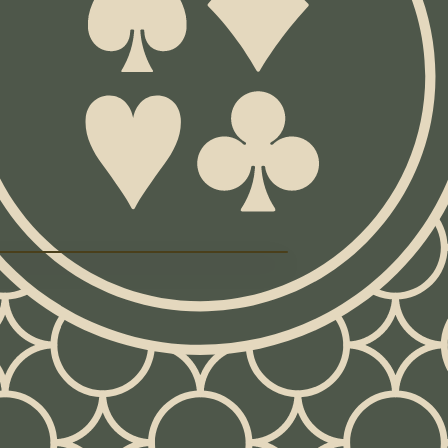
13
nne
33.1%
cher de victoires
prouvées
Le Canfi
: règles 
La donne avec rés
bouclent après le 
pour gagner davan
bas.