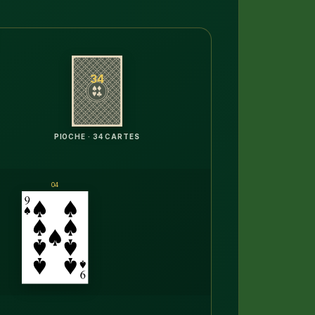
34
PIOCHE · 34 CARTES
04