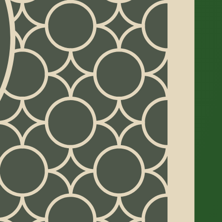
1
4
34
= 52
+
+
+
eld en 90 secondes
et conseils
erve et carte de base, les rangs qui
Roi, la pioche par trois et cinq habitudes
tage. Les règles complètes suivent plus