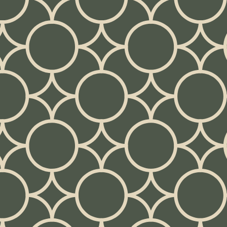
La vidéo est en a
se trouvent plus 
DANS CETTE VID
0:00
Bienvenue
:25
0:24
Construire en boucl
0:49
Cinq habitudes pou
davantage
YouTube ›
Pourquoi la réserve est tout
 que valaient 5 $ par carte
03
jeu