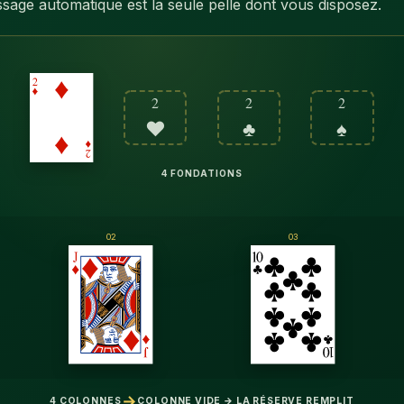
sage automatique est la seule pelle dont vous disposez.
2
2
2
♥
♣
♠
4 FONDATIONS
02
03
→
4 COLONNES
COLONNE VIDE → LA RÉSERVE REMPLIT