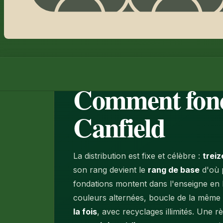
Jouer deux donnes fixes
Ci
05
06
01 · LA TABLE
Comment fonc
Canfield
La distribution est fixe et célèbre :
treiz
son rang devient le
rang de base
d'où p
fondations montent dans l'enseigne
en 
couleurs alternées, boucle de la même 
la fois
, avec recyclages illimités. Une r