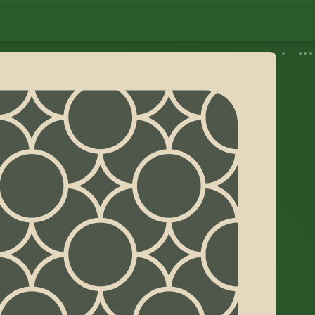
♠︎
Solitaire Scorpion
♥︎
Tirage 3
jour