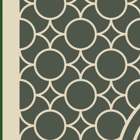
téléchargement, sans inscription, sur n'i
appareil. Voici le jeu qu'un casino de Sar
réellement dans les années 1890 : le paqu
$ reversés pour chaque carte montée au
fondations, et une
réserve de 13 cartes
à
avant que la rotation ne s'assèche. Chaq
distribuée honnêtement au hasard, les ind
tourner un
vrai solveur de recherche s
donne réelle
— et parce que ce solveur e
cartes exactement comme le casino les pa
page peut faire ce qu'aucun autre site de
fait : refaire les comptes du casino. Le ver
parfait aurait rapporté en moyenne env
pour un paquet à 50 $
— l'avantage de l
jamais été dans les règles ; il était dans le