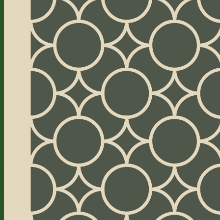
1
DÉTERRER LA RÉSERVE
La donne avec réserve et base
Ce
01
02