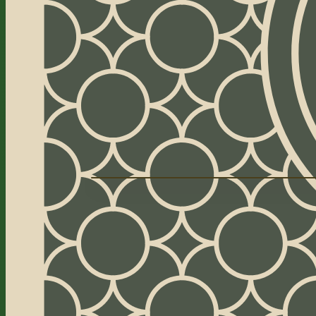
Jouer au Canfield
Comprendre la do
52
13
cartes
dans la réserve
plan