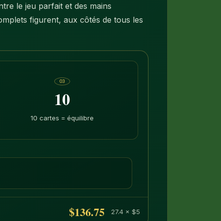
re le jeu parfait et des mains
omplets figurent, aux côtés de tous les
03
10
10 cartes = équilibre
$136.75
27.4 × $5