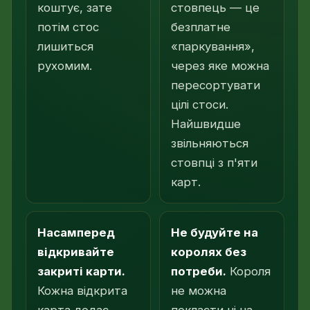
коштує, зате
стовпець — це
потім стос
безплатне
лишиться
«паркування»,
рухомим.
через яке можна
пересортувати
цілі стоси.
Найшвидше
звільняються
стовпці з п'яти
карт.
Насамперед
Не будуйте на
відкривайте
королях без
закриті карти.
потреби.
Короля
Кожна відкрита
не можна
карта додає
покласти ні на