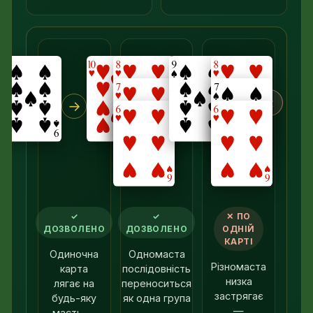
×
→
→
✓
✓
✕ ПО
ДОЗВОЛЕНО
ДОЗВОЛЕНО
ОДНІЙ
КАРТІ
Одиночна
Одномаста
Різномаста
карта
послідовність
низка
лягає на
переноситься
застрягає
будь-яку
як одна група
—
масть —