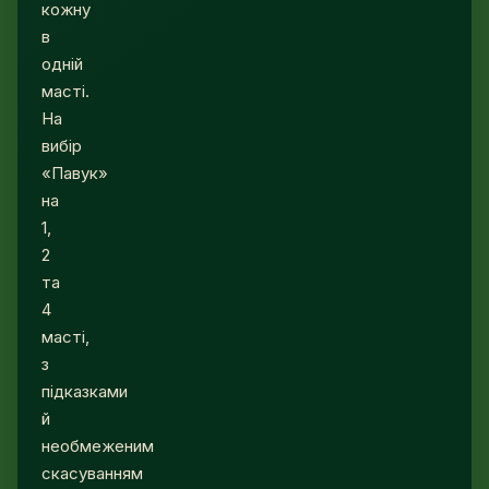
кожну
в
одній
масті.
На
вибір
«Павук»
на
1,
2
та
4
масті,
з
підказками
й
необмеженим
скасуванням