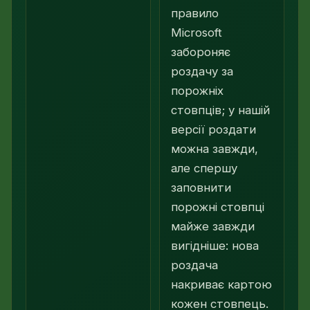
правило
Microsoft
забороняє
роздачу за
порожніх
стовпців; у нашій
версії роздати
можна завжди,
але спершу
заповнити
порожні стовпці
майже завжди
вигідніше: нова
роздача
накриває картою
кожен стовпець.