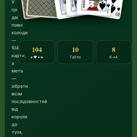
У
грі
дві
повні
колоди
—
104
10
8
104
карти,
♠ ♥ ♦ ♣
Табло
K→A
а
мета
—
зібрати
вісім
послідовностей
від
короля
до
туза,