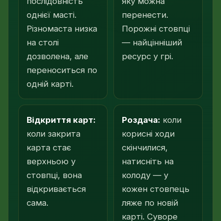
послідовність
яку можна
однієї масті
.
перенести.
Різномаста низка
Порожні стовпці
на столі
— найцінніший
дозволена, але
ресурс у грі.
переноситься по
одній карті.
Відкриття карт:
Роздача:
коли
коли закрита
корисні ходи
карта стає
скінчилися,
верхньою у
натисніть на
стовпці, вона
колоду — у
відкривається
кожен стовпець
сама.
ляже по новій
карті. Суворе