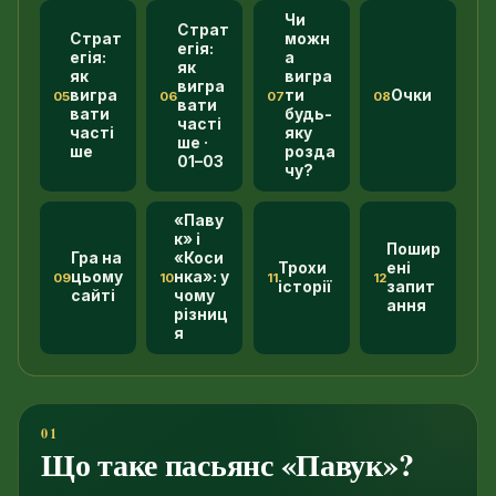
Чи
Страт
Страт
можн
егія:
егія:
а
як
як
вигра
вигра
вигра
ти
Очки
05
06
07
08
вати
вати
будь-
часті
часті
яку
ше ·
ше
розда
01–03
чу?
«Паву
к» і
Пошир
Гра на
«Коси
Трохи
ені
цьому
нка»: у
09
10
11
12
історії
запит
сайті
чому
ання
різниц
я
Що таке пасьянс «Павук»?