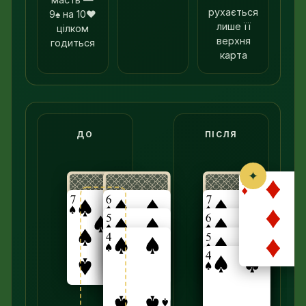
рухається
9♠ на 10♥
лише її
цілком
верхня
годиться
карта
До: в одному стовпці 7♠ лежить на закритій ка
ДО
ПІСЛЯ
✦
→