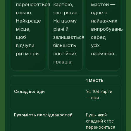
переносяться
картою,
мастей —
вільно.
застрягає.
одне з
Найкраще
На цьому
найважчих
місце,
рівні й
випробувань
щоб
залишається
серед
відчути
більшість
усіх
ритм гри.
постійних
пасьянсів.
гравців.
1 МАСТЬ
2 МА
Склад колоди
Усі 104 карти
Піки
— піки
порі
Рухомість послідовностей
Будь-який
Раз
спадний стос
пере
переноситься
лиш