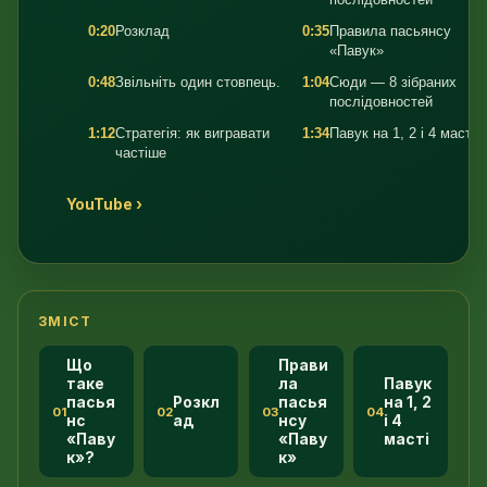
0:20
Розклад
0:35
Правила пасьянсу
«Павук»
0:48
Звільніть один стовпець.
1:04
Сюди — 8 зібраних
послідовностей
1:12
Стратегія: як вигравати
1:34
Павук на 1, 2 і 4 масті
частіше
YouTube ›
ЗМІСТ
Що
Прави
таке
ла
Павук
пасья
Розкл
пасья
на 1, 2
01
02
03
04
нс
ад
нсу
і 4
«Паву
«Паву
масті
к»?
к»