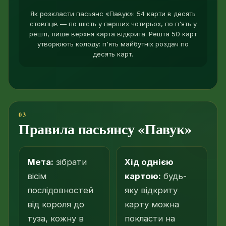
Як розкласти пасьянс «Павук»: 54 карти в десять
стовпців — по шість у перших чотирьох, по п'ять у
решті, лише верхня карта відкрита. Решта 50 карт
утворюють колоду: п'ять майбутніх роздач по
десять карт.
Правила пасьянсу «Павук»
Мета:
зібрати
Хід однією
вісім
картою:
будь-
послідовностей
яку відкриту
від короля до
карту можна
туза, кожну в
покласти на