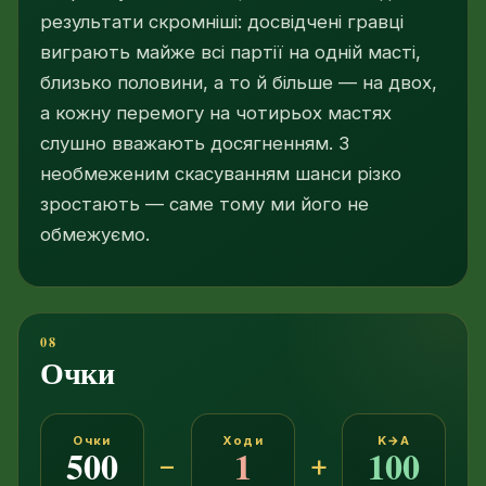
результати скромніші: досвідчені гравці
виграють майже всі партії на одній масті,
близько половини, а то й більше — на двох,
а кожну перемогу на чотирьох мастях
слушно вважають досягненням. З
необмеженим скасуванням шанси різко
зростають — саме тому ми його не
обмежуємо.
Очки
Очки
Ходи
K→A
500
1
100
−
+