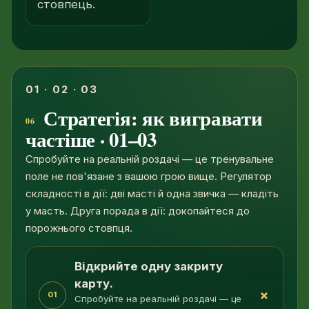
стовпець.
01 · 02 · 03
Стратегія: як вигравати
частіше · 01–03
Спробуйте на реальній роздачі — це тренувальне
поле не пов'язане з вашою грою вище. Регулятор
складності в дії: дві масті й одна звичка — кладіть
у масть. Друга порада в дії: докопайтеся до
порожнього стовпця.
Відкрийте одну закриту
карту.
+
01
Спробуйте на реальній роздачі — це