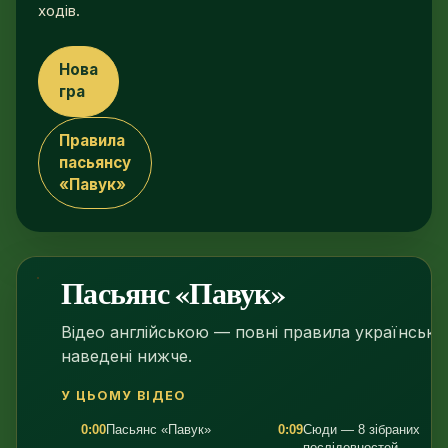
ходів.
Нова
гра
Правила
пасьянсу
«Павук»
Пасьянс «Павук»
1:46
Відео англійською — повні правила українськ
наведені нижче.
У ЦЬОМУ ВІДЕО
0:00
Пасьянс «Павук»
0:09
Сюди — 8 зібраних
послідовностей