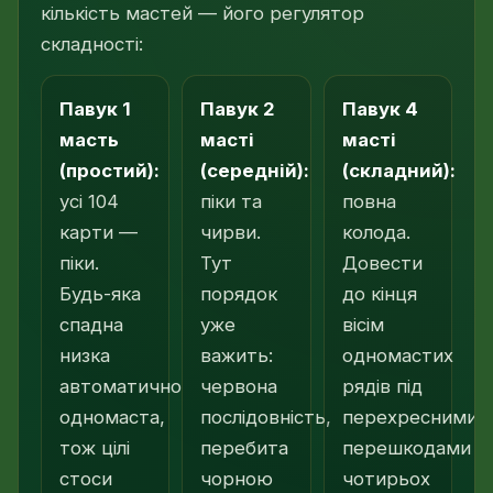
кількість мастей — його регулятор
складності:
Павук 1
Павук 2
Павук 4
масть
масті
масті
(простий):
(середній):
(складний):
усі 104
піки та
повна
карти —
чирви.
колода.
піки.
Тут
Довести
Будь-яка
порядок
до кінця
спадна
уже
вісім
низка
важить:
одномастих
автоматично
червона
рядів під
одномаста,
послідовність,
перехресними
тож цілі
перебита
перешкодами
стоси
чорною
чотирьох