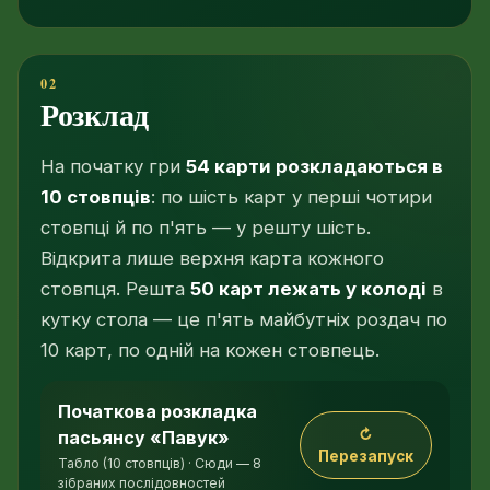
Розклад
На початку гри
54 карти розкладаються в
10 стовпців
: по шість карт у перші чотири
стовпці й по п'ять — у решту шість.
Відкрита лише верхня карта кожного
стовпця. Решта
50 карт лежать у колоді
в
кутку стола — це п'ять майбутніх роздач по
10 карт, по одній на кожен стовпець.
Початкова розкладка
Десять стовпців табло: у перших чотирьох по ш
↻
пасьянсу «Павук»
Перезапуск
Табло (10 стовпців) · Сюди — 8
зібраних послідовностей