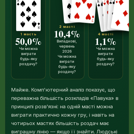
2 масті
10,4%
1 масть
4 масті
50,0%
1,1%
Випадкові,
червень
Чи можна
Чи можна
2026
виграти
виграти
Чи можна
будь-яку
будь-яку
виграти
роздачу?
роздачу?
будь-яку
роздачу?
Майже. Комп'ютерний аналіз показує, що
переважна більшість розкладів «Павука» в
принципі розв'язні: на одній масті можна
виграти практично кожну гру, і навіть на
чотирьох мастях більшість роздач має
виграшну лінію — якщо її знайти. Людські