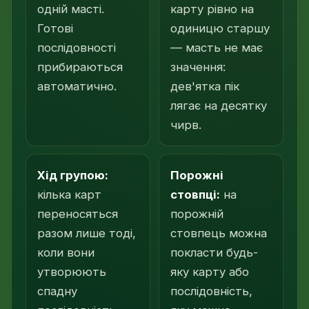
одній масті.
карту рівно на
Готові
одиницю старшу
послідовності
— масть не має
прибираються
значення:
автоматично.
дев'ятка пік
лягає на десятку
чирв.
Хід групою:
Порожні
кілька карт
стовпці:
на
переносяться
порожній
разом лише тоді,
стовпець можна
коли вони
покласти будь-
утворюють
яку карту або
спадну
послідовність,