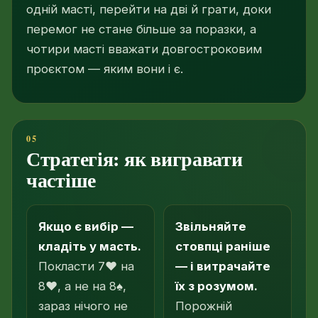
одній масті, перейти на дві й грати, доки
перемог не стане більше за поразки, а
чотири масті вважати довгостроковим
проєктом — яким вони і є.
Стратегія: як вигравати
частіше
Якщо є вибір —
Звільняйте
кладіть у масть.
стовпці раніше
Покласти 7♥ на
— і витрачайте
8♥, а не на 8♠,
їх з розумом.
зараз нічого не
Порожній