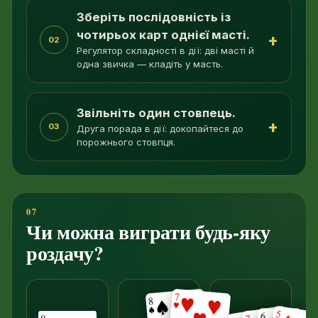
Зберіть послідовність із
чотирьох карт однієї масті.
+
02
Регулятор складності в дії: дві масті й
одна звичка — кладіть у масть.
Звільніть один стовпець.
+
03
Друга порада в дії: докопайтеся до
порожнього стовпця.
Чи можна виграти будь-яку
роздачу?