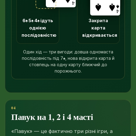
6♠ 5♠ 4♠ ідуть
Закрита
однією
карта
послідовністю
відкривається
Один хід — три вигоди: довша одномаста
послідовність під 7♠, нова відкрита карта й
стовпець на одну карту ближчий до
порожнього.
Павук на 1, 2 і 4 масті
«Павук» — це фактично три різні ігри, а