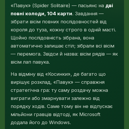
«Павук» (Spider Solitaire) — пасьянс на
дві
повні колоди, 104 карти
. Завдання —
зібрати вісім повних послідовностей від
короля до туза, кожну строго в одній масті.
Щойно послідовність зібрана, вона
автоматично залишає стіл; зібрали всі вісім
— перемога. Звідси й назва: вісім рядів — як
вісім лап павука.
На відміну від «Косинки», де багато що
вирішує розклад, «Павук» — справжня
стратегічна гра: ту саму роздачу можна
виграти або змарнувати залежно від
порядку ходів. Саме тому він не відпускає
мільйони гравців відтоді, як Microsoft
додала його до Windows.