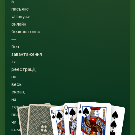
в
пасьянс
«Павук»
онлайн
безкоштовно
—
без
завантаження
та
реєстрації,
на
весь
екран,
на
телефоні,
планшеті
чи
комп'ютері.