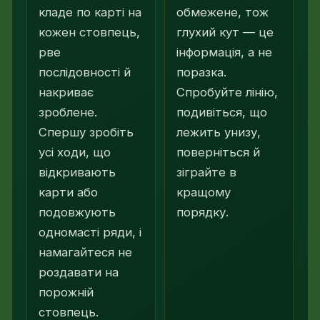
кладе по карті на
обмежене, тож
кожен стовпець,
глухий кут — це
рве
інформація, а не
послідовності й
поразка.
накриває
Спробуйте лінію,
зроблене.
подивіться, що
Спершу зробіть
лежить унизу,
усі ходи, що
поверніться й
відкривають
зіграйте в
карти або
кращому
подовжують
порядку.
одномасті ряди, і
намагайтеся не
роздавати на
порожній
стовпець.