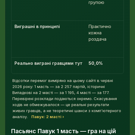
групою
одно
посл
Виграшні в принципі
Практично
Пере
кожна
набір
роздача
Реально виграні гравцями тут
50,0%
10,
Відсотки перемог виміряно на цьому сайті в червні
2026 року: 1 масть — за 2 257 партій, історичні
Випадкові на 2 масті — за 1 195, 4 масті — за 177.
Перевірені розклади подаються окремо. Скасування
ходів не обмежувалося — це реальні результати
живих гравців, а не теоретичні шанси з комп'ютерного
аналізу.
Павук: 2 масті ›
Пасьянс Павук 1 масть — гра на цій