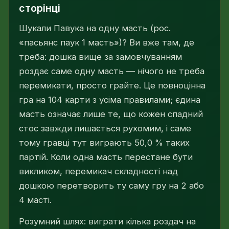
сторінці
Шукали Павука на одну масть (рос.
«пасьянс паук 1 масть»)? Ви вже там, де
треба: дошка вище за замовчуванням
роздає саме одну масть — нічого не треба
перемикати, просто грайте. Це повноцінна
гра на 104 карти з усіма правилами; єдина
масть означає лише те, що кожен спадний
стос завжди лишається рухомим, і саме
тому гравці тут виграють 50,0 % таких
партій. Коли одна масть перестане бути
викликом, перемикач складності над
дошкою перетворить ту саму гру на 2 або
4 масті.
Розумний шлях: виграти кілька роздач на