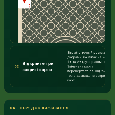
вибрати й покласти карту. Escape скасовує
вибір.
0
Зіграйте точний розклад із
діаграми: 6♠ лягає на 7♠, а 5♠
4♣ та A♦ їдуть разом із нею.
Відкрийте три
02
Звільнена карта
закриті карти
перевертається. Відкрийте
три з дванадцяти закритих
карт.
06 · ПОРЯДОК ВИЖИВАННЯ