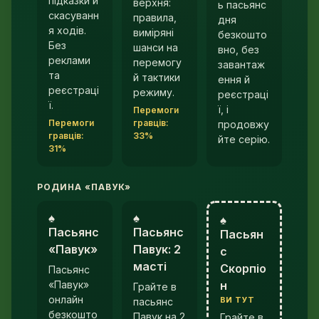
підказки й
верхня:
ь пасьянс
скасуванн
правила,
дня
я ходів.
виміряні
безкошто
Без
шанси на
вно, без
реклами
перемогу
завантаж
та
й тактики
ення й
реєстраці
режиму.
реєстраці
ї.
ї, і
Перемоги
Перемоги
гравців:
продовжу
гравців:
33%
йте серію.
31%
РОДИНА «ПАВУК»
♠︎
♠︎
♠︎
Пасьянс
Пасьянс
Пасьян
«Павук»
Павук: 2
с
масті
Скорпіо
Пасьянс
«Павук»
н
Грайте в
онлайн
ВИ ТУТ
пасьянс
безкошто
Павук на 2
Грайте в