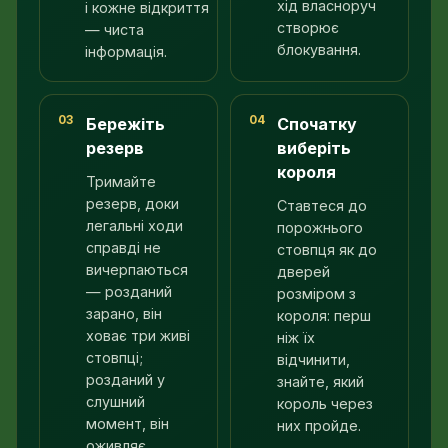
хід власноруч
і кожне відкриття
створює
— чиста
блокування.
інформація.
03
04
Бережіть
Спочатку
резерв
виберіть
короля
Тримайте
резерв, доки
Ставтеся до
легальні ходи
порожнього
справді не
стовпця як до
вичерпаються
дверей
— розданий
розміром з
зарано, він
короля: перш
ховає три живі
ніж їх
стовпці;
відчинити,
розданий у
знайте, який
слушний
король через
момент, він
них пройде.
оживляє