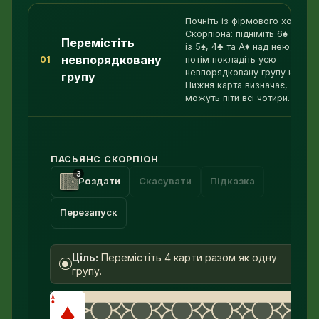
Почніть із фірмового ходу
Скорпіона: підніміть 6♠ разо
Перемістіть
із 5♠, 4♣ та A♦ над нею, а
невпорядковану
01
потім покладіть усю
невпорядковану групу на 7♠.
групу
Нижня карта визначає, куди
можуть піти всі чотири.
ПАСЬЯНС СКОРПІОН
3
Роздати
Скасувати
Підказка
Перезапуск
Ціль:
Перемістіть 4 карти разом як одну
●
групу.
Переміщуйтеся полем клавішами зі
стрілками. Натисніть Enter або пробіл, щоб