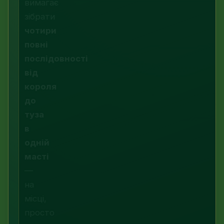
вимагає
зібрати
чотири
повні
послідовності
від
короля
до
туза
в
одній
масті
—
на
місці,
просто