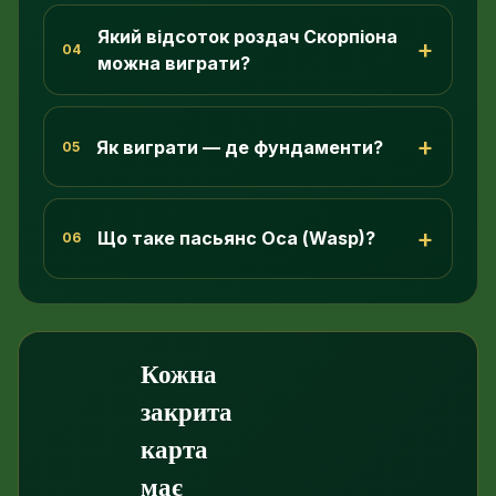
Який відсоток роздач Скорпіона
+
04
можна виграти?
+
Як виграти — де фундаменти?
05
+
Що таке пасьянс Оса (Wasp)?
06
Кожна
закрита
карта
має