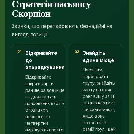
Стратегія пасьянсу
Скорпіон
Звички, що перетворюють безнадійні на
вигляд позиції:
01
02
Відкривайте
Знайдіть
до
єдине місце
впорядкування
Перш ніж
переносити
Відкривайте
групу, знайдіть
закриті карти
карту на один
раніше за все інше
ранг вищу за її
— дванадцять
нижню карту в
прихованих карт у
тій самій масті;
стовпцях з
якщо вона
першого по
похована в
четвертий
самій групі, цей
вирішують партію,