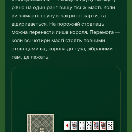
рівно на один ранг вищу тієї ж масті. Коли
ви знімаєте групу із закритої карти, та
відкривається. На порожній стовпець
можна перенести лише короля. Перемога —
коли всі чотири масті стоять повними
стовпцями від короля до туза, зібраними
там, де лежать.