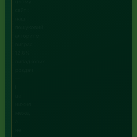
цьому
сайті:
наш
пошуковий
алгоритм
виграє
12,8%
випадкових
роздач
—
і
це
нижня
межа,
а
не