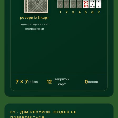
1
2
3
4
5
6
7
резерв із 3 карт
одна роздача · час
обираєте ви
закритих
7 × 7
12
0
табло
основ
карт
02 · ДВА РЕСУРСИ. ЖОДЕН НЕ
ПОВЕРТАЄТЬСЯ.