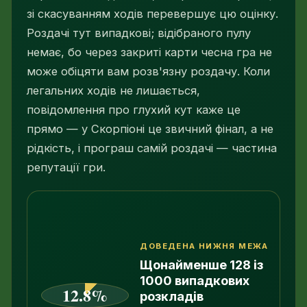
зі скасуванням ходів перевершує цю оцінку.
Роздачі тут випадкові; відібраного пулу
немає, бо через закриті карти чесна гра не
може обіцяти вам розв'язну роздачу. Коли
легальних ходів не лишається,
повідомлення про глухий кут каже це
прямо — у Скорпіоні це звичний фінал, а не
рідкість, і програш самій роздачі — частина
репутації гри.
ДОВЕДЕНА НИЖНЯ МЕЖА
Щонайменше 128 із
12
1000 випадкових
12.8%
розкладів
2