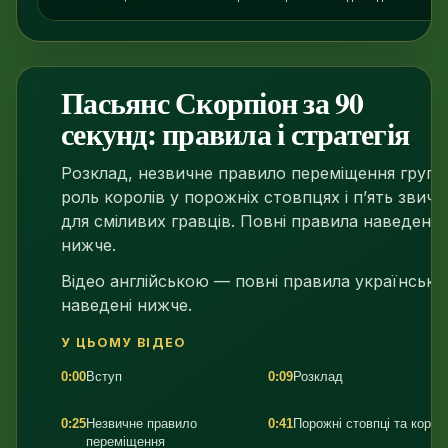
Пасьянс Скорпіон за 90
1:29
секунд: правила і стратегія
Розклад, незвичне правило переміщення груп,
роль королів у порожніх стовпцях і п’ять звичо
для сміливих гравців. Повні правила наведено
нижче.
Відео англійською — повні правила українськ
наведені нижче.
У ЦЬОМУ ВІДЕО
0:00
Вступ
0:09
Розклад
0:25
Незвичне правило
0:41
Порожні стовпці та корол
переміщення