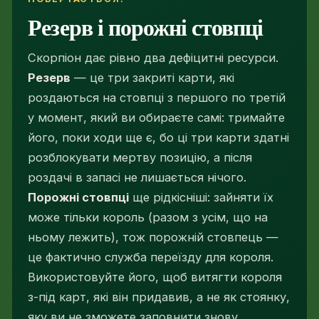
Резерв і порожні стовпці
Скорпіон дає рівно два дефіцитні ресурси.
Резерв
— це три закриті карти, які
роздаються на стовпці з першого по третій
у момент, який ви обираєте самі: тримайте
його, поки ходи ще є, бо ці три карти здатні
розблокувати мертву позицію, а після
роздачі в запасі не лишається нічого.
Порожні стовпці
ще рідкісніші: зайняти їх
може тільки король (разом з усім, що на
ньому лежить), тож порожній стовпець —
це фактично служба переїзду для короля.
Використовуйте його, щоб витягти короля
з-під карт, які він придавив, а не як стоянку,
яку ви не зможете заповнити знову.