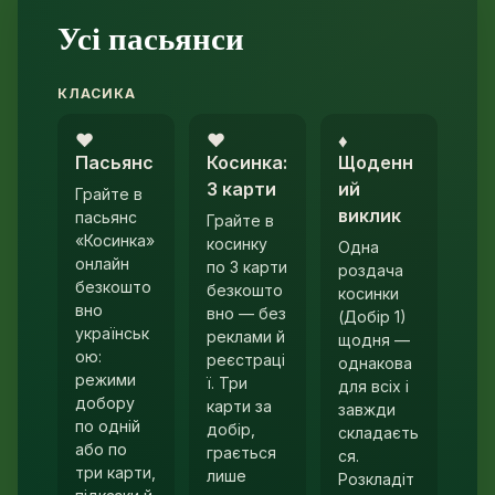
Усі пасьянси
КЛАСИКА
♥︎
♥︎
♦︎
Пасьянс
Косинка:
Щоденн
3 карти
ий
Грайте в
виклик
пасьянс
Грайте в
«Косинка»
косинку
Одна
онлайн
по 3 карти
роздача
безкошто
безкошто
косинки
вно
вно — без
(Добір 1)
українськ
реклами й
щодня —
ою:
реєстраці
однакова
режими
ї. Три
для всіх і
добору
карти за
завжди
по одній
добір,
складаєть
або по
грається
ся.
три карти,
лише
Розкладіт