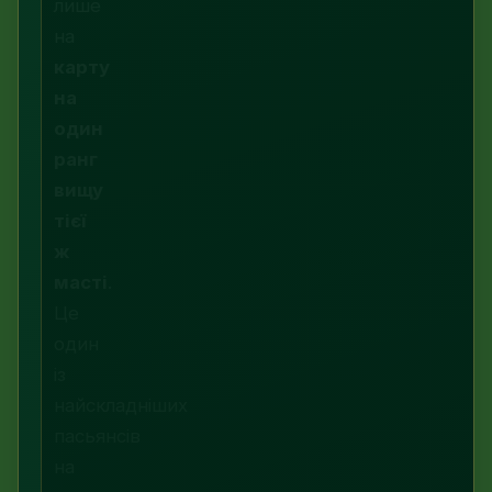
лише
на
карту
на
один
ранг
вищу
тієї
ж
масті
.
Це
один
із
найскладніших
пасьянсів
на