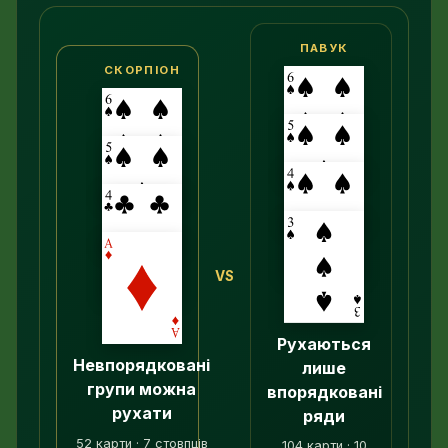
ПАВУК
СКОРПІОН
VS
Рухаються
Невпорядковані
лише
групи можна
впорядковані
рухати
ряди
52 карти · 7 стовпців
104 карти · 10