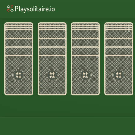
♥︎
Пасьянс
♠︎
Пасьянс «Павук»
♣︎
FreeCell
♦︎
Wasp Solitaire
♥︎
Добір 3
♠︎
Павук: 2 масті
♦︎
Російський пасьянс
♦︎
Щоденний виклик
РУХАЙТЕ
ХАОС.
ЗБИРАЙТЕ
МАСТІ.
Пасьянс