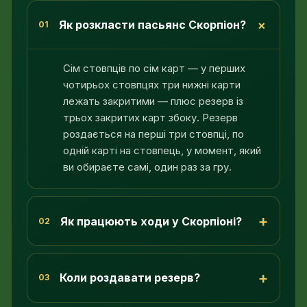
+
Як розкласти пасьянс Скорпіон?
01
Сім стовпців по сім карт — у перших
чотирьох стовпцях три нижні карти
лежать закритими — плюс резерв із
трьох закритих карт збоку. Резерв
роздається на перші три стовпці, по
одній карті на стовпець, у момент, який
ви обираєте самі, один раз за гру.
+
Як працюють ходи у Скорпіоні?
02
+
Коли роздавати резерв?
03