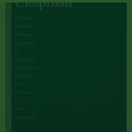
Скорпіон
Пасьянс
Скорпіон
(також
відомий
як
„пасьянс
Скорпион“)
роздає
всю
колоду
в
сім
стовпців
і