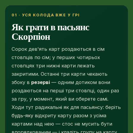
01 · УСЯ КОЛОДА ВЖЕ У ГРІ
Як грати в пасьянс
Скорпіон
Сорок дев'ять карт роздаються в сім
стовпців по сім; у перших чотирьох
стовпцях три нижні карти лежать
закритими. Останні три карти чекають
збоку в
резерві
— одним дотиком вони
роздаються на перші три стовпці, один раз
за гру, у момент, який ви оберете самі.
Ходи тут радикальні як для пасьянсу: беріть
будь-яку
відкриту карту разом з усіма
картами над нею — стос не мусить бути
впорядкованим — і кладіть групу на карту