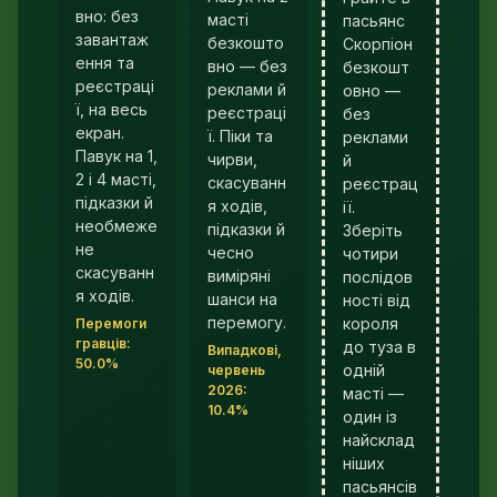
вно: без
масті
пасьянс
завантаж
безкошто
Скорпіон
ення та
вно — без
безкошт
реєстраці
реклами й
овно —
ї, на весь
реєстраці
без
екран.
ї. Піки та
реклами
Павук на 1,
чирви,
й
2 і 4 масті,
скасуванн
реєстрац
підказки й
я ходів,
ії.
необмеже
підказки й
Зберіть
не
чесно
чотири
скасуванн
виміряні
послідов
я ходів.
шанси на
ності від
перемогу.
короля
Перемоги
гравців:
до туза в
Випадкові,
50.0%
одній
червень
2026:
масті —
10.4%
один із
найсклад
ніших
пасьянсів