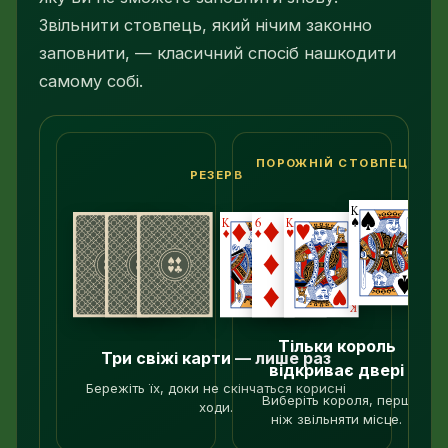
Звільнити стовпець, який нічим законно
заповнити, — класичний спосіб нашкодити
самому собі.
ПОРОЖНІЙ СТОВПЕЦЬ
РЕЗЕРВ
←
Порожньо
→
Тільки король
Три свіжі карти — лише раз
відкриває двері
Бережіть їх, доки не скінчаться корисні
Виберіть короля, перш
ходи.
ніж звільняти місце.