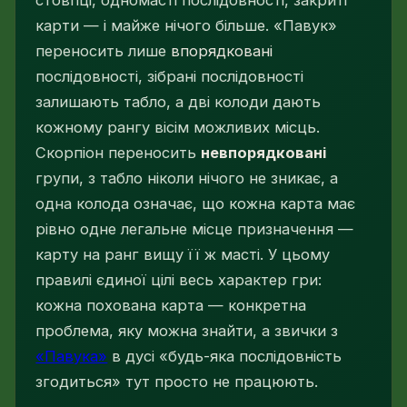
стовпці, одномасті послідовності, закриті
карти — і майже нічого більше. «Павук»
переносить лише
впорядковані
послідовності, зібрані послідовності
залишають табло, а дві колоди дають
кожному рангу вісім можливих місць.
Скорпіон переносить
невпорядковані
групи, з табло ніколи нічого не зникає, а
одна колода означає, що кожна карта має
рівно одне легальне місце призначення —
карту на ранг вищу її ж масті. У цьому
правилі єдиної цілі весь характер гри:
кожна похована карта — конкретна
проблема, яку можна знайти, а звички з
«Павука»
в дусі «будь-яка послідовність
згодиться» тут просто не працюють.