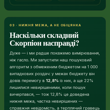
03 · НИЖНЯ МЕЖА, А НЕ ОБІЦЯНКА
Наскільки складний
Скорпіон насправді?
Дуже — і ми радше покажемо вимірювання,
ніж гасло. Ми запустили наш пошуковий
алгоритм з обмеженим бюджетом на 1 000
випадкових роздач: у межах бюджету він
довів перемогу в
12,8%
із них, а ще 22%
лишилися невирішеними, коли пошук
вичерпався, — тож 12,8% це доведена
нижня межа, частка невирішених —
справжня невідомість, а терплячий гравець