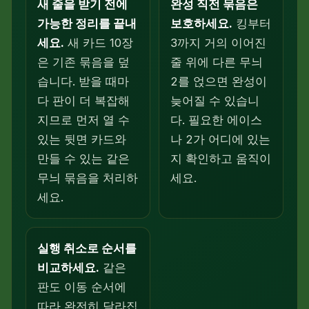
새 줄을 받기 전에
완성 직전 묶음은
가능한 정리를 끝내
보호하세요.
킹부터
세요.
새 카드 10장
3까지 거의 이어진
은 기존 묶음을 덮
줄 위에 다른 무늬
습니다. 받을 때마
2를 얹으면 완성이
다 판이 더 복잡해
늦어질 수 있습니
지므로 먼저 열 수
다. 필요한 에이스
있는 뒷면 카드와
나 2가 어디에 있는
만들 수 있는 같은
지 확인하고 움직이
무늬 묶음을 처리하
세요.
세요.
실행 취소로 순서를
비교하세요.
같은
판도 이동 순서에
따라 완전히 달라집