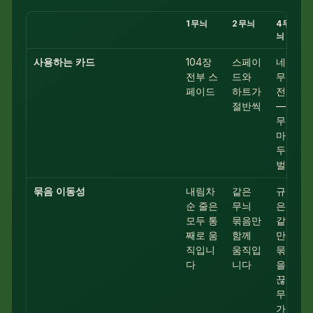
1무늬
2무늬
4무
늬
사용하는 카드
104장
스페이
네
전부 스
드와
무늬
페이드
하트가
전체
절반씩
—
무늬
마다
두
벌씩
묶음 이동성
내림차
같은
규칙
순 줄은
무늬
은
모두 통
묶음만
같지
째로 움
함께
만,
직입니
움직입
묶음
다
니다
을
끊는
무늬
가