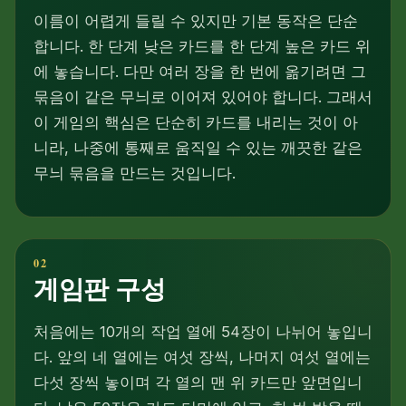
이름이 어렵게 들릴 수 있지만 기본 동작은 단순
합니다. 한 단계 낮은 카드를 한 단계 높은 카드 위
에 놓습니다. 다만 여러 장을 한 번에 옮기려면 그
묶음이 같은 무늬로 이어져 있어야 합니다. 그래서
이 게임의 핵심은 단순히 카드를 내리는 것이 아
니라, 나중에 통째로 움직일 수 있는 깨끗한 같은
무늬 묶음을 만드는 것입니다.
게임판 구성
처음에는 10개의 작업 열에 54장이 나뉘어 놓입니
다. 앞의 네 열에는 여섯 장씩, 나머지 여섯 열에는
다섯 장씩 놓이며 각 열의 맨 위 카드만 앞면입니