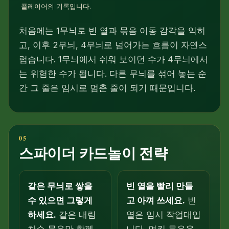
플레이어의 기록입니다.
처음에는 1무늬로 빈 열과 묶음 이동 감각을 익히
고, 이후 2무늬, 4무늬로 넘어가는 흐름이 자연스
럽습니다. 1무늬에서 쉬워 보이던 수가 4무늬에서
는 위험한 수가 됩니다. 다른 무늬를 섞어 놓는 순
간 그 줄은 임시로 멈춘 줄이 되기 때문입니다.
스파이더 카드놀이 전략
같은 무늬로 쌓을
빈 열을 빨리 만들
수 있으면 그렇게
고 아껴 쓰세요.
빈
하세요.
같은 내림
열은 임시 작업대입