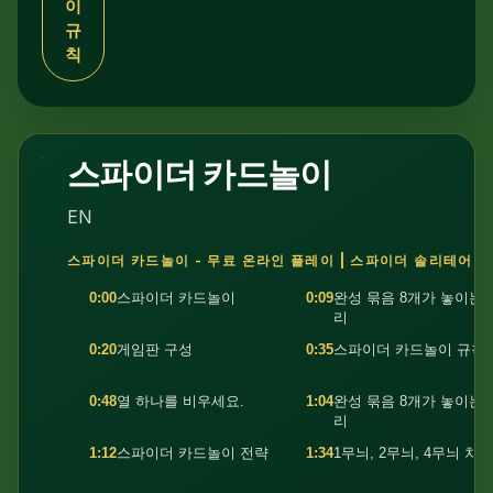
이
규
칙
스파이더 카드놀이
1:46
EN
스파이더 카드놀이 - 무료 온라인 플레이 | 스파이더 솔리테어
0:00
스파이더 카드놀이
0:09
완성 묶음 8개가 놓이는 
리
0:20
게임판 구성
0:35
스파이더 카드놀이 규칙
0:48
열 하나를 비우세요.
1:04
완성 묶음 8개가 놓이는 
리
1:12
스파이더 카드놀이 전략
1:34
1무늬, 2무늬, 4무늬 차