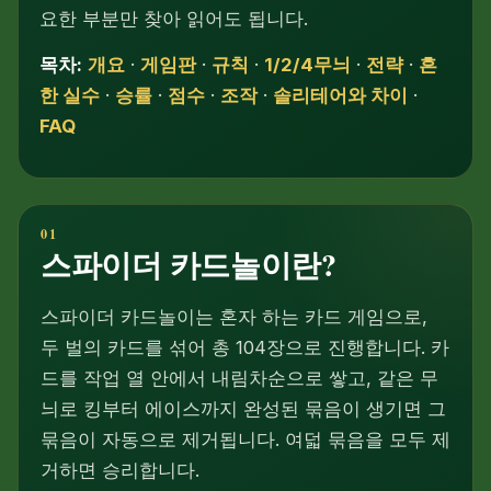
요한 부분만 찾아 읽어도 됩니다.
목차:
개요
·
게임판
·
규칙
·
1/2/4무늬
·
전략
·
흔
한 실수
·
승률
·
점수
·
조작
·
솔리테어와 차이
·
FAQ
스파이더 카드놀이란?
스파이더 카드놀이는 혼자 하는 카드 게임으로,
두 벌의 카드를 섞어 총 104장으로 진행합니다. 카
드를 작업 열 안에서 내림차순으로 쌓고, 같은 무
늬로 킹부터 에이스까지 완성된 묶음이 생기면 그
묶음이 자동으로 제거됩니다. 여덟 묶음을 모두 제
거하면 승리합니다.