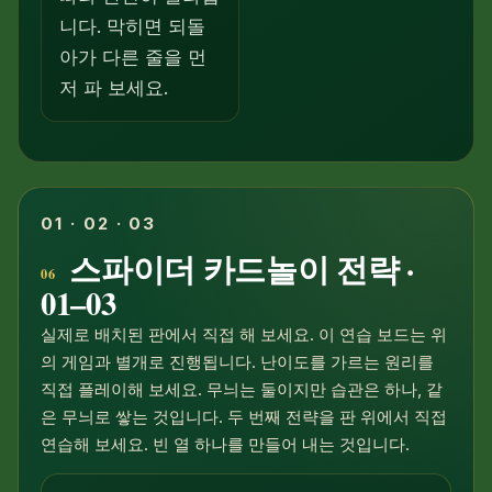
니다. 막히면 되돌
아가 다른 줄을 먼
저 파 보세요.
01 · 02 · 03
스파이더 카드놀이 전략 ·
01–03
실제로 배치된 판에서 직접 해 보세요. 이 연습 보드는 위
의 게임과 별개로 진행됩니다. 난이도를 가르는 원리를
직접 플레이해 보세요. 무늬는 둘이지만 습관은 하나, 같
은 무늬로 쌓는 것입니다. 두 번째 전략을 판 위에서 직접
연습해 보세요. 빈 열 하나를 만들어 내는 것입니다.