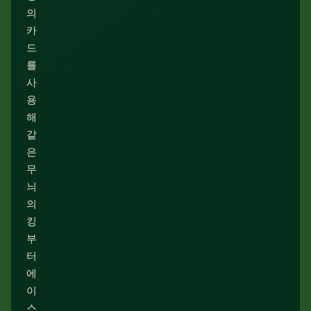
의
카
드
를
사
용
해
같
은
무
늬
의
킹
부
터
에
이
스