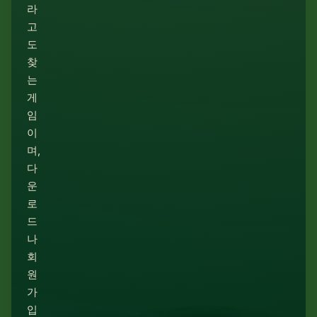
라
고
도
찾
는
게
임
이
며,
다
운
로
드
나
회
원
가
입