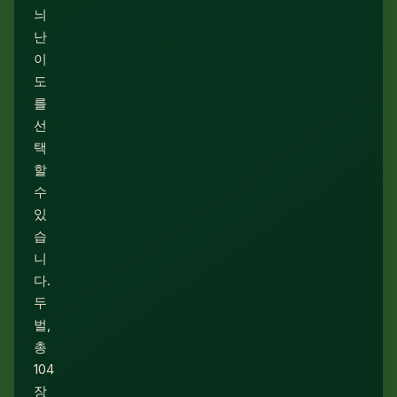
늬
난
이
도
를
선
택
할
수
있
습
니
다.
두
벌,
총
104
장