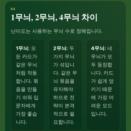
1무늬, 2무늬, 4무늬 차이
난이도는 사용하는 무늬 수로 정해집니다.
1무늬:
모
2무늬:
두
4무늬:
네
든 카드가
가지 무늬
무늬가 모
같은 무늬
가 섞입니
두 등장합
처럼 작동
다. 같은 무
니다. 카드
합니다. 묶
늬 묶음을
가 쉽게 엉
음을 만들
유지해야
키기 때문
기 쉬워 입
하므로 전
에 가장 어
문자에게
략이 본격
려운 모드
가장 좋습
적으로 필
입니다.
니다.
요합니다.