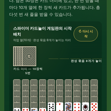
다. 남은 50장은 카드 더미에 있고, 한 번 받을 때
마다 10개 열에 한 장씩 새 카드가 추가됩니다. 총
다섯 번 새 줄을 받을 수 있습니다.
스파이더 카드놀이 게임판의 시작
작업 열 열 개가 있습니다. 앞의 네 열에는 여섯 장씩
↻ 다시 시
배치
작
작업 열(10개) · 완성 묶음 8개가 놓이는 자리
완성 묶음 8개가 놓이는 자
카드 더미 — 10장씩
5번