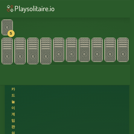
♥︎
솔리테어
♣︎
프리셀
♥︎
3장씩 넘기기
♦︎
데일리 챌린지
5
스
파
이
더
카
드
놀
이
게
임
판
의