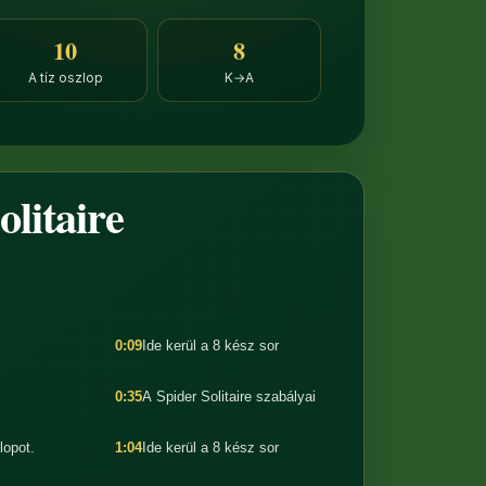
10
8
A tíz oszlop
K→A
olitaire
0:09
Ide kerül a 8 kész sor
0:35
A Spider Solitaire szabályai
lopot.
1:04
Ide kerül a 8 kész sor