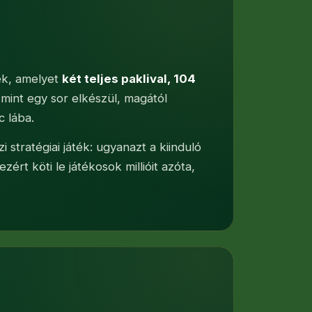
ék, amelyet
két teljes paklival, 104
 Amint egy sor elkészül, magától
c lába.
 stratégiai játék: ugyanazt a kiinduló
ért köti le játékosok millióit azóta,