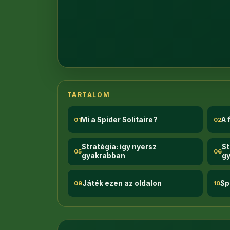
1
TARTALOM
Mi a Spider Solitaire?
A 
01
02
Stratégia: így nyersz
St
05
06
gyakrabban
gy
Játék ezen az oldalon
Sp
09
10