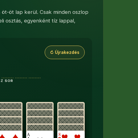
 öt-öt lap kerül. Csak minden oszlop
i osztás, egyenként tíz lappal,
a legfelső lapja néz felfelé. Bal felül az 50 lapos talon (
↻ Újrakezdés
SZ SOR