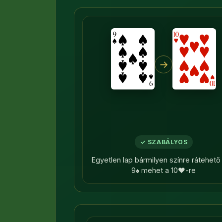
→
✓ SZABÁLYOS
Egyetlen lap bármilyen színre rátehet
9♠ mehet a 10♥-re