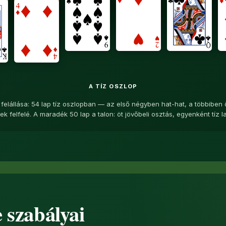
A TÍZ OSZLOP
 felállása: 54 lap tíz oszlopban — az első négyben hat-hat, a többiben ö
k felfelé. A maradék 50 lap a talon: öt jövőbeli osztás, egyenként tíz l
e szabályai