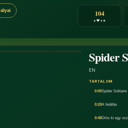
ályai
104
♠ ♥ ♦ ♣
Spider S
EN
TARTALOM
0:00
Spider Solitaire
0:20
A felállás
0:48
Üríts ki egy osz