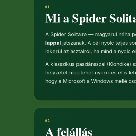
Mi a Spider Solit
A Spider Solitaire — magyarul néha 
lappal
játszanak. A cél nyolc teljes s
lekerül az asztalról; ha mind a nyolc e
A klasszikus pasziánsszal (Klondike) s
helyzetet meg lehet nyerni és el is leh
hogy a Microsoft a Windows mellé cs
A felállás