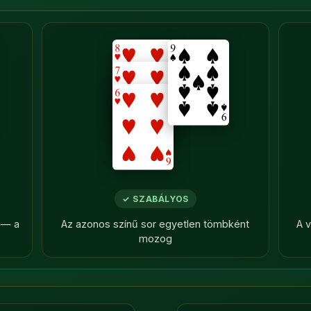
→
✓ SZABÁLYOS
ő — a
Az azonos színű sor egyetlen tömbként
A 
mozog