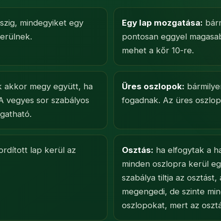
ászig, mindegyiket egy
Egy lap mozgatása:
bárm
erülnek.
pontosan eggyel magasabb
mehet a kőr 10-re.
k akkor megy együtt, ha
Üres oszlopok:
bármilye
 A vegyes sor szabályos
fogadnak. Az üres oszlop
gatható.
rdított lap kerül az
Osztás:
ha elfogytak a ha
minden oszlopra kerül egy
szabálya tiltja az osztást
megengedi, de szinte mind
oszlopokat, mert az osztá