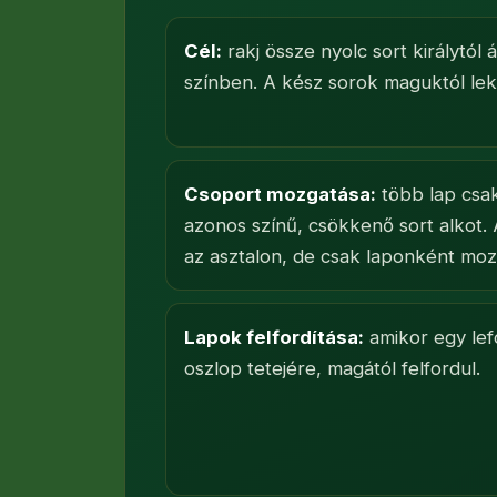
Cél:
rakj össze nyolc sort királytól 
színben. A kész sorok maguktól lek
Csoport mozgatása:
több lap csa
azonos színű
, csökkenő sort alkot.
az asztalon, de csak laponként moz
Lapok felfordítása:
amikor egy lefo
oszlop tetejére, magától felfordul.