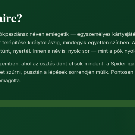
aire?
pókpasziánsz néven emlegetik — egyszemélyes kártyaját
or felépítése királytól ászig, mindegyik egyetlen színben.
ltűnt, nyertél. Innen a név is: nyolc sor — mint a pók nyol
zemben, ahol az osztás dönt el sok mindent, a Spider igazi
et szúrni, pusztán a lépések sorrendjén múlik. Pontosan ez
omagolta.