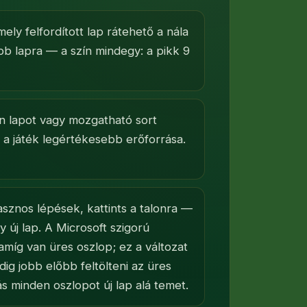
ely felfordított lap rátehető a nála
 lapra — a szín mindegy: a pikk 9
n lapot vagy mozgatható sort
 a játék legértékesebb erőforrása.
sznos lépések, kattints a talonra —
 új lap. A Microsoft szigorú
, amíg van üres oszlop; ez a változat
ig jobb előbb feltölteni az üres
s minden oszlopot új lap alá temet.