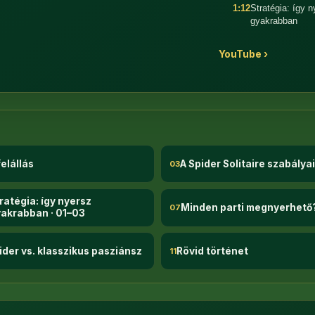
1:12
Stratégia: így 
gyakrabban
YouTube ›
:46
felállás
A Spider Solitaire szabályai
03
ratégia: így nyersz
Minden parti megnyerhető
07
akrabban · 01–03
ider vs. klasszikus pasziánsz
Rövid történet
11