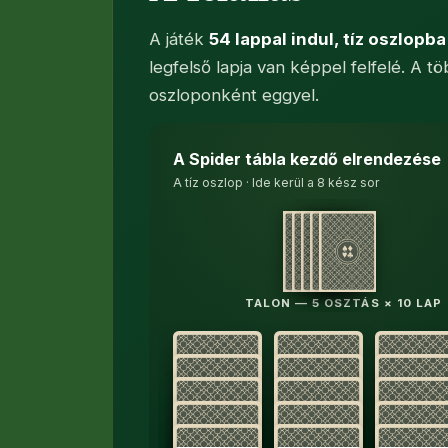
A játék
54 lappal indul, tíz oszlopb
legfelső lapja van képpel felfelé. A t
oszloponként eggyel.
A Spider tábla kezdő elrendezése
Tíz oszlop: az első négyben hat-hat
A tíz oszlop · Ide kerül a 8 kész sor
TALON — 5 OSZTÁS × 10 LAP