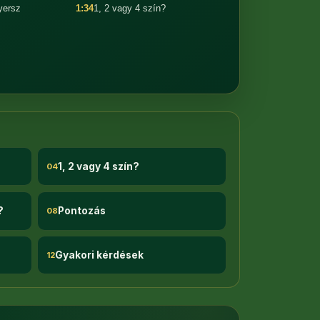
nyersz
1:34
1, 2 vagy 4 szín?
1, 2 vagy 4 szín?
04
?
Pontozás
08
Gyakori kérdések
12