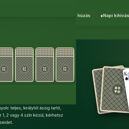
♥︎
Pasziánsz
♣︎
FreeCell
♥︎
3 húzás
♦︎
Napi kihívá
itaire
öltés és regisztráció nélkül,
ider pasziánsz két teljes
olc teljes, királytól ászig tartó,
1, 2 vagy 4 szín közül, kérhetsz
seidet.