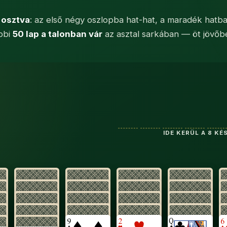
a osztva
: az első négy oszlopba hat-hat, a maradék hatba
öbbi
50 lap a talonban vár
az asztal sarkában — öt jövőbel
, a maradék hatban öt-öt lap van, és minden oszlopnak csak 
IDE KERÜL A 8 KÉ