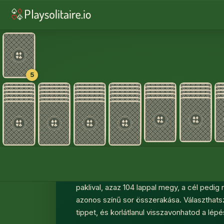
5
A Spider tábla kezdő elrendezése
Spider Sol
Játssz Spider Solitaire-t ingyen online — let
teljes képernyőn, bármilyen eszközön. A sp
paklival, azaz 104 lappal megy, a cél pedig ny
azonos színű sor összerakása. Választhatsz 
tippet, és korlátlanul visszavonhatod a lépé