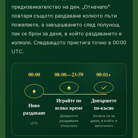
предизвикателство на ден. „Отначало"
повтаря същото раздаване колкото пъти
пожелаете, а завършването след полунощ
пак се брои за деня, в който раздаването е
излязло. Следващото пристига точно в 00:00
UTC.
00:00
08:00—23:59
00:01+
♠
✓
♦
Играйте по
Довършете
Ново
всяко време
по-късно
раздаване
Днешното
Зачита се за
раздаване
деня, в който е
UTC
отначало
започнато