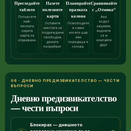
Прегледайте
Пазете
Планирайте
Сравнявайте
таблото
полезните
празната
с „Отмяна“
карти
колона
Потърсете
Ако
най-
ходът
Оставете
Освободете
лесната
зацикли,
местата за
я само
скрита
върнете
подреждане
когато цар
карта за
се и
свободни,
или
откриване.
опитайте
докато
поредица е
друг.
потрябват.
готова.
06 · ДНЕВНО ПРЕДИЗВИКАТЕЛСТВО — ЧЕСТИ
ВЪПРОСИ
Дневно предизвикателство
— чести въпроси
Блокирах — днешното