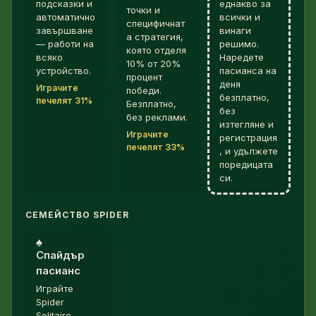
подсказки и
еднакво за
точки и
автоматично
всички и
специфичнат
завършване
винаги
а стратегия,
— работи на
решимо.
която отделя
всяко
Наредете
10% от 20%
устройство.
пасианса на
процент
деня
Играчите
победи.
безплатно,
печелят 31%
Безплатно,
без
без реклами.
изтегляне и
Играчите
регистрация
печелят 33%
, и удължете
поредицата
си.
СЕМЕЙСТВО SPIDER
♠︎
Спайдър
пасианс
Играйте
Spider
Solitaire