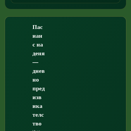
Пас
иан
с на
деня
—
днев
но
пред
изв
ика
телс
тво