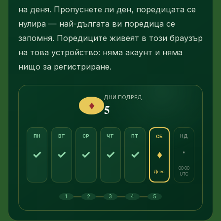
на деня. Пропуснете ли ден, поредицата се
нулира — най-дългата ви поредица се
запомня. Поредиците живеят в този браузър
на това устройство: няма акаунт и няма
нищо за регистриране.
ДНИ ПОДРЕД
♦
5
ПН
ВТ
СР
ЧТ
ПТ
НД
СБ
·
✓
✓
✓
✓
✓
♦
00:00
Днес
UTC
—
—
—
—
1
2
3
4
5