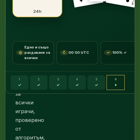
Клондайк
24h
(теглене
по
1
карта)
Едно и също
—
◎
раздаване за
↻
00:00 UTC
✓
100% ✓
едно
всички
и
също
1
2
3
4
5
6
7
раздаване
✓
✓
✓
✓
✓
♦
·
за
всички
играчи,
проверено
от
алгоритъм,