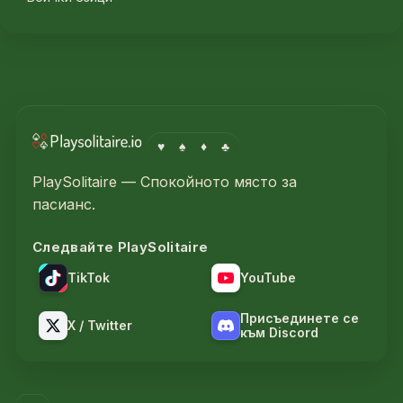
♥
♠
♦
♣
PlaySolitaire — Спокойното място за
пасианс.
Следвайте PlaySolitaire
TikTok
YouTube
Присъединете се
X / Twitter
към Discord