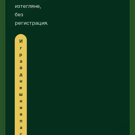
изтегляне,
без
регистрация.
И
г
р
а
й
д
н
е
ш
н
и
я
п
а
с