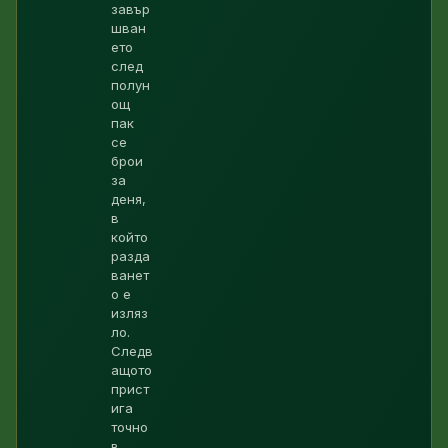
завър
шван
ето
след
полун
ощ
пак
се
брои
за
деня,
в
който
разда
ванет
о е
изляз
ло.
Следв
ащото
прист
ига
точно
в