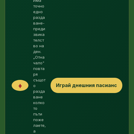
Има
точно
едно
разда
ване-
преди
звика
телст
во на
ден.
„Отна
чало"
повта
ря
същот
♦
Играй днешния пасианс
о
разда
ване
колко
то
пъти
поже
лаете,
а