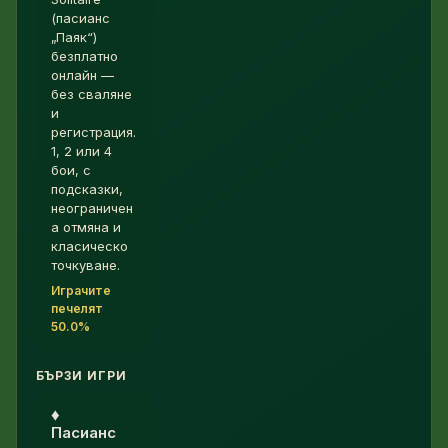
(пасианс
„Паяк“)
безплатно
онлайн —
без сваляне
и
регистрация.
1, 2 или 4
бои, с
подсказки,
неограничен
а отмяна и
класическо
точкуване.
Играчите
печелят
50.0%
БЪРЗИ ИГРИ
♦︎
Пасианс