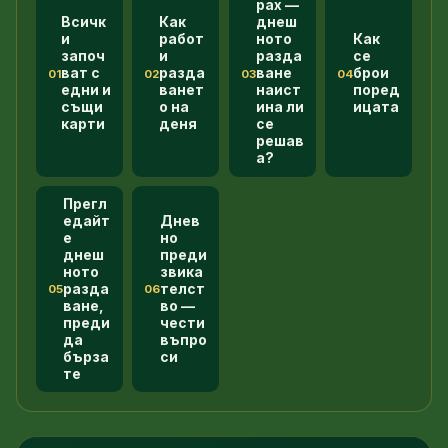
рах —
Всичк
Как
днеш
и
работ
ното
Как
започ
и
разда
се
ват с
разда
ване
брои
01
02
03
04
едни и
ванет
наист
поред
същи
о на
ина ли
ицата
карти
деня
се
решав
а?
Прегл
едайт
Днев
е
но
днеш
преди
ното
звика
разда
телст
05
06
ване,
во —
преди
чести
да
въпро
бърза
си
те