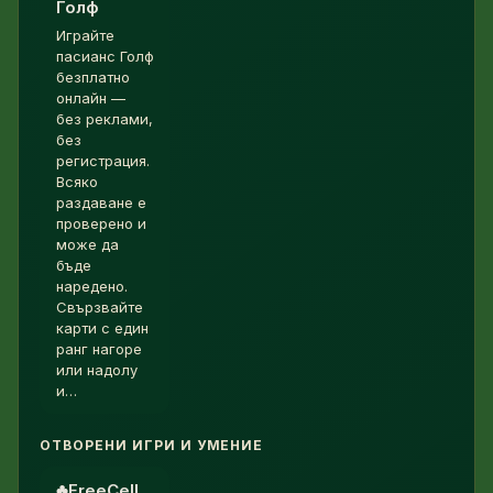
Голф
Играйте
пасианс Голф
безплатно
онлайн —
без реклами,
без
регистрация.
Всяко
раздаване е
проверено и
може да
бъде
наредено.
Свързвайте
карти с един
ранг нагоре
или надолу
и…
ОТВОРЕНИ ИГРИ И УМЕНИЕ
♣︎
FreeCell