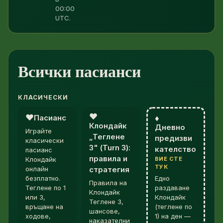
00:00
UTC.
Всички пасианси
КЛАСИЧЕСКИ
♥︎
♥︎
Пасианс
♦︎
Клондайк
Дневно
Играйте
„Теглене
предизви
класически
3" (Turn 3):
кателство
пасианс
правила и
Клондайк
ВИЕ СТЕ
ТУК
онлайн
стратегия
безплатно.
Едно
Правила на
Теглене по 1
раздаване
Клондайк
или 3,
Клондайк
Теглене 3,
връщане на
(теглене по
шансове,
ходове,
1) на ден —
наказателни