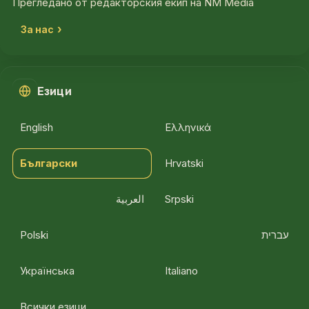
Прегледано от редакторския екип на NM Media
За нас
Езици
English
Ελληνικά
Български
Hrvatski
العربية
Srpski
Polski
עברית
Українська
Italiano
Всички езици