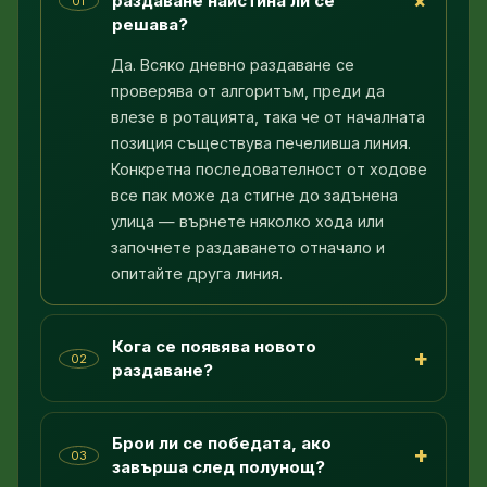
+
раздаване наистина ли се
01
решава?
Да. Всяко дневно раздаване се
проверява от алгоритъм, преди да
влезе в ротацията, така че от началната
позиция съществува печеливша линия.
Конкретна последователност от ходове
все пак може да стигне до задънена
улица — върнете няколко хода или
започнете раздаването отначало и
опитайте друга линия.
Кога се появява новото
+
02
раздаване?
Брои ли се победата, ако
+
03
завърша след полунощ?