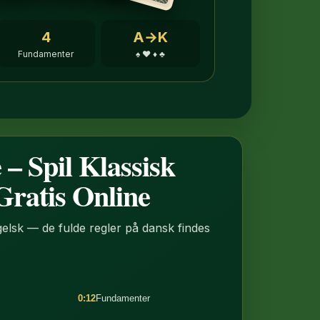
4
A→K
Fundamenter
♠ ♥ ♦ ♣
 – Spil Klassisk
Gratis Online
elsk — de fulde regler på dansk findes
0:12
Fundamenter