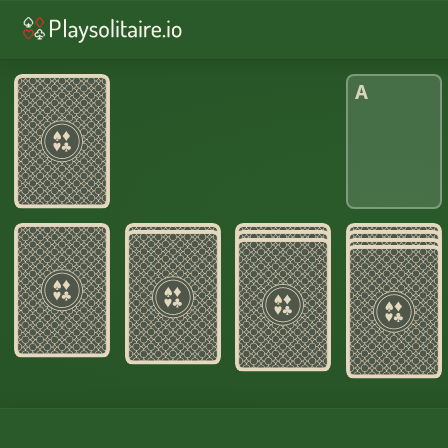
♠︎
Edderkop Kabal
A
Startopstilling i 7-kabale
Kabale
Kabale – i Danmark bedst kendt som 7-kaba
navne på de spil, der kan spilles alene. At læ
nemt, men at opbygge færdigheden til virkel
ret lang tid. Der er heldigvis masser af for
vælge mellem, så selv nye spillere kan finde