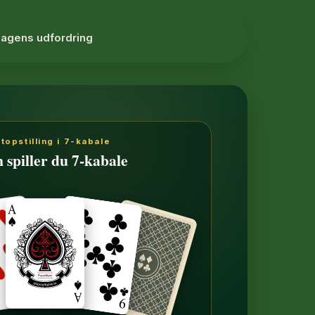
agens udfordring
topstilling i 7-kabale
 spiller du 7-kabale