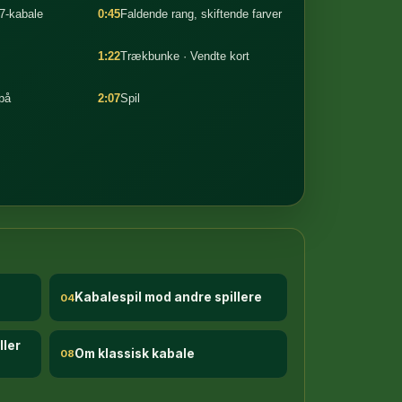
 7-kabale
0:45
Faldende rang, skiftende farver
1:22
Trækbunke · Vendte kort
på
2:07
Spil
Kabalespil mod andre spillere
04
ller
Om klassisk kabale
08