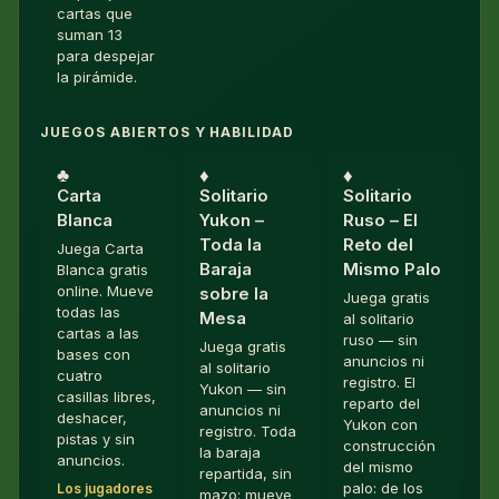
cartas que
suman 13
para despejar
la pirámide.
JUEGOS ABIERTOS Y HABILIDAD
♣︎
♦︎
♦︎
Carta
Solitario
Solitario
Blanca
Yukon –
Ruso – El
Toda la
Reto del
Juega Carta
Baraja
Mismo Palo
Blanca gratis
online. Mueve
sobre la
Juega gratis
todas las
Mesa
al solitario
cartas a las
ruso — sin
Juega gratis
bases con
anuncios ni
al solitario
cuatro
registro. El
Yukon — sin
casillas libres,
reparto del
anuncios ni
deshacer,
Yukon con
registro. Toda
pistas y sin
construcción
la baraja
anuncios.
del mismo
repartida, sin
palo: de los
Los jugadores
mazo: mueve