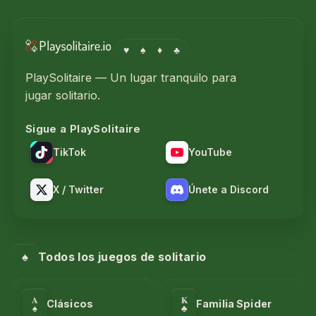
♥
♠
♦
♣
PlaySolitaire — Un lugar tranquilo para
jugar solitario.
Sigue a PlaySolitaire
TikTok
YouTube
X / Twitter
Únete a Discord
♠
Todos los juegos de solitario
A
K
Clásicos
Familia Spider
♣
♠