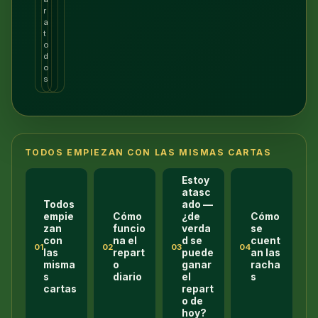
r
a
t
o
d
o
s
TODOS EMPIEZAN CON LAS MISMAS CARTAS
Estoy
atasc
Todos
ado —
empie
Cómo
¿de
Cómo
zan
funcio
verda
se
con
na el
d se
cuent
01
02
03
04
las
repart
puede
an las
misma
o
ganar
racha
s
diario
el
s
cartas
repart
o de
hoy?