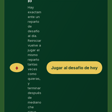
io
Hay
exactam
ente un
reparto
de
desafío
al día.
Reiniciar
vuelve a
jugar el
mismo
reparto
tantas
♦
Jugar al desafío de hoy
veces
como
quieras,
y
terminar
después
de
mediano
che
sigue