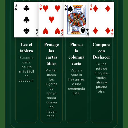
Lee el
Protege
Planea
Compara
tablero
las
la
con
cartas
columna
Deshacer
Busca la
útiles
vacía
carta
Si una
oculta
ruta se
Mantén
Vacíala
más fácil
bloquea,
libres
solo si
de
vuelve
los
hay un rey
descubrir.
atrás y
lugares
o una
prueba
de
secuencia
otra.
apoyo
lista.
hasta
que ya
no
hagan
falta.