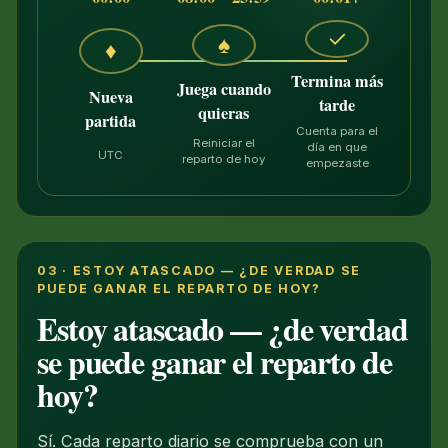
✓
♠
♦
Termina más
Juega cuando
Nueva
tarde
quieras
partida
Cuenta para el
Reiniciar el
día en que
UTC
reparto de hoy
empezaste
03 · ESTOY ATASCADO — ¿DE VERDAD SE
PUEDE GANAR EL REPARTO DE HOY?
Estoy atascado — ¿de verdad
se puede ganar el reparto de
hoy?
Sí. Cada reparto diario se comprueba con un