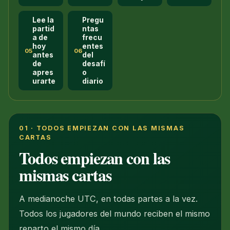
Lee la
Pregu
partid
ntas
a de
frecu
hoy
entes
05
06
antes
del
de
desafí
apres
o
urarte
diario
01 · TODOS EMPIEZAN CON LAS MISMAS
CARTAS
Todos empiezan con las
mismas cartas
A medianoche UTC, en todas partes a la vez.
Todos los jugadores del mundo reciben el mismo
reparto el mismo día.