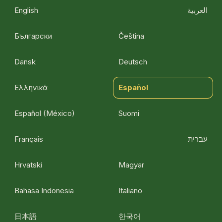
English
العربية
Български
Čeština
Dansk
Deutsch
Ελληνικά
Español
Español (México)
Suomi
Français
עברית
Hrvatski
Magyar
Bahasa Indonesia
Italiano
日本語
한국어