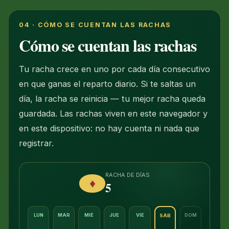
04 · CÓMO SE CUENTAN LAS RACHAS
Cómo se cuentan las rachas
Tu racha crece en uno por cada día consecutivo
en que ganas el reparto diario. Si te saltas un
día, la racha se reinicia — tu mejor racha queda
guardada. Las rachas viven en este navegador y
en este dispositivo: no hay cuenta ni nada que
registrar.
RACHA DE DÍAS
♦
5
LUN
MAR
MIÉ
JUE
VIE
DOM
SÁB