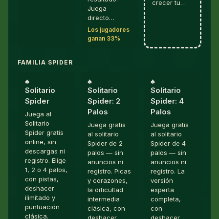
crecer tu…
Juega
directo…
Los jugadores
ganan 33%
FAMILIA SPIDER
♠︎
♠︎
♠︎
Solitario
Solitario
Solitario
Spider
Spider: 2
Spider: 4
Palos
Palos
Juega al
Solitario
Juega gratis
Juega gratis
Spider gratis
al solitario
al solitario
online, sin
Spider de 2
Spider de 4
descargas ni
palos — sin
palos — sin
registro. Elige
anuncios ni
anuncios ni
1, 2 o 4 palos,
registro. Picas
registro. La
con pistas,
y corazones,
versión
deshacer
la dificultad
experta
ilimitado y
intermedia
completa,
puntuación
clásica, con
con
clásica.
deshacer,
deshacer,