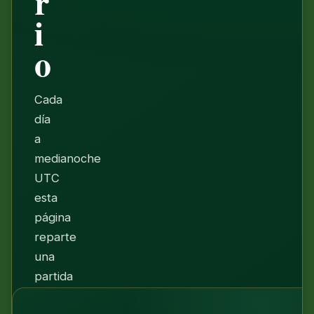
r
i
o
Cada
día
a
medianoche
UTC
esta
página
reparte
una
partida
de