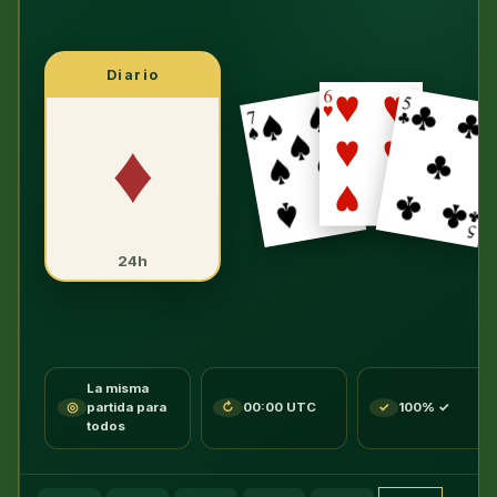
Klondike
(robar
1)
Diario
—
♦
el
mismo
reparto
para
todos
24h
los
jugadores,
comprobado
por
La misma
nuestro
◎
partida para
↻
00:00 UTC
✓
100% ✓
todos
solucionador
para