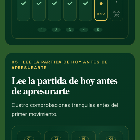
·
✓
✓
✓
✓
✓
♦
00:00
Diario
UTC
—
—
—
—
1
2
3
4
5
05 · LEE LA PARTIDA DE HOY ANTES DE
APRESURARTE
Lee la partida de hoy antes
de apresurarte
Cuatro comprobaciones tranquilas antes del
primer movimiento.
01
02
03
04