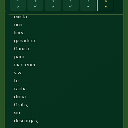
que
1
2
3
4
5
6
7
✓
✓
✓
✓
✓
♦
·
siempre
exista
una
línea
ganadora.
Gánala
para
mantener
viva
tu
racha
diaria.
Gratis,
sin
descargas,