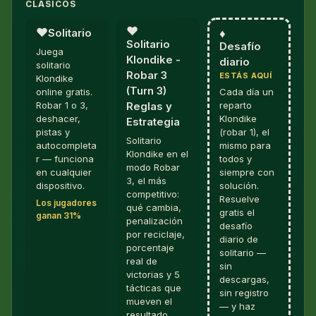
CLÁSICOS
♥︎
♥︎
Solitario
♦︎
Solitario
Desafío
Juega
Klondike -
diario
solitario
Robar 3
ESTÁS AQUÍ
Klondike
(Turn 3)
online gratis.
Cada día un
Robar 1 o 3,
reparto
Reglas y
deshacer,
Klondike
Estrategia
pistas y
(robar 1), el
Solitario
autocompleta
mismo para
Klondike en el
r — funciona
todos y
modo Robar
en cualquier
siempre con
3, el más
dispositivo.
solución.
competitivo:
Resuelve
Los jugadores
qué cambia,
gratis el
ganan 31%
penalización
desafío
por reciclaje,
diario de
porcentaje
solitario —
real de
sin
victorias y 5
descargas,
tácticas que
sin registro
mueven el
— y haz
resultado.