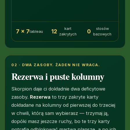
kart
stosów
7 × 7
12
0
tableau
zakrytych
bazowych
02 · DWA ZASOBY. ŻADEN NIE WRACA.
Rezerwa i puste kolumny
Skorpion daje ci dokładnie dwa deficytowe
zasoby.
Rezerwa
to trzy zakryte karty
dokładane na kolumny od pierwszej do trzeciej
w chwili, którą sam wybierasz — trzymaj ją,
dopóki masz jeszcze ruchy, bo te trzy karty
potrafią odblokować martwą planszę, a po ich