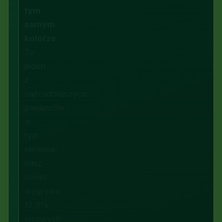
tym
samym
kolorze
.
To
jeden
z
najtrudniejszych
pasjansów
w
tym
serwisie:
nasz
solver
wygrywa
12,8%
losowych