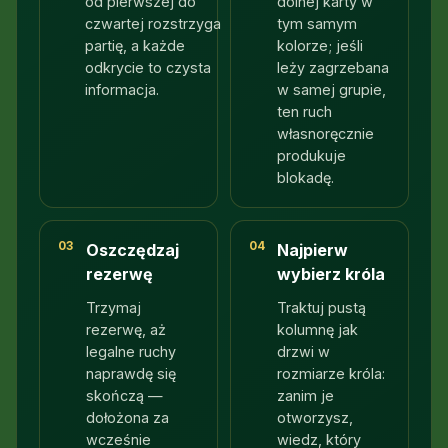
od pierwszej do
dolnej karty w
czwartej rozstrzyga
tym samym
partię, a każde
kolorze; jeśli
odkrycie to czysta
leży zagrzebana
informacja.
w samej grupie,
ten ruch
własnoręcznie
produkuje
blokadę.
03
04
Oszczędzaj
Najpierw
rezerwę
wybierz króla
Trzymaj
Traktuj pustą
rezerwę, aż
kolumnę jak
legalne ruchy
drzwi w
naprawdę się
rozmiarze króla:
skończą —
zanim je
dołożona za
otworzysz,
wcześnie
wiedz, który