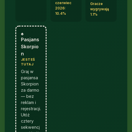
czerwiec
Gracze
2026:
wygrywają
10.4%
1.1%
♠︎
Pasjans
Skorpio
n
JESTEŚ
TUTAJ
Graj w
pasjansa
Skorpion
za darmo
— bez
reklam i
rejestracji.
Ułóż
cztery
sekwencj