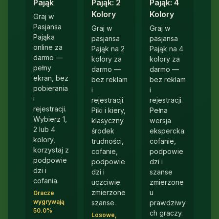
Pająk
Pająk: 2
Pająk: 4
Kolory
Kolory
Graj w
Pasjansa
Graj w
Graj w
Pająka
pasjansa
pasjansa
online za
Pająk na 2
Pająk na 4
darmo —
kolory za
kolory za
pełny
darmo —
darmo —
ekran, bez
bez reklam
bez reklam
pobierania
i
i
i
rejestracji.
rejestracji.
rejestracji.
Piki i kiery,
Pełna
Wybierz 1,
klasyczny
wersja
2 lub 4
środek
ekspercka:
kolory,
trudności,
cofanie,
korzystaj z
cofanie,
podpowie
podpowie
podpowie
dzi i
dzi i
dzi i
szanse
cofania.
uczciwie
zmierzone
zmierzone
u
Gracze
wygrywają
szanse.
prawdziwy
50.0%
ch graczy.
Losowe,