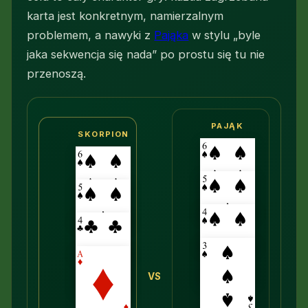
karta jest konkretnym, namierzalnym
problemem, a nawyki z
Pająka
w stylu „byle
jaka sekwencja się nada” po prostu się tu nie
przenoszą.
PAJĄK
SKORPION
VS