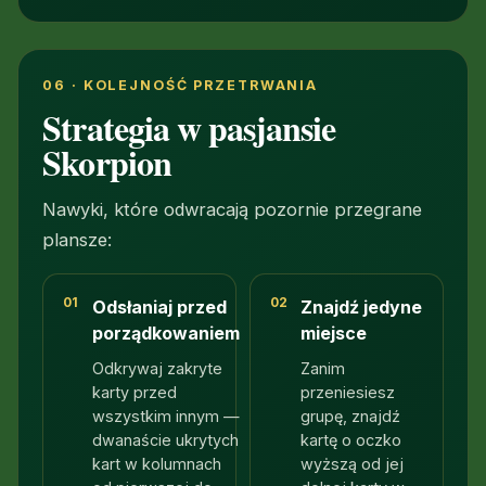
06 · KOLEJNOŚĆ PRZETRWANIA
Strategia w pasjansie
Skorpion
Nawyki, które odwracają pozornie przegrane
plansze:
01
02
Odsłaniaj przed
Znajdź jedyne
porządkowaniem
miejsce
Odkrywaj zakryte
Zanim
karty przed
przeniesiesz
wszystkim innym —
grupę, znajdź
dwanaście ukrytych
kartę o oczko
kart w kolumnach
wyższą od jej