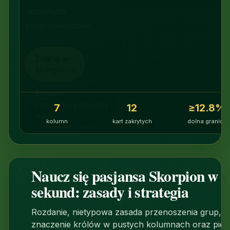
uczciwymi
podpowiedziami.
Zagraj w
Skorpiona
Zobacz
charakterystyczny
7
12
≥12.8%
ruch
kolumn
kart zakrytych
dolna granica
Naucz się pasjansa Skorpion w 9
1:29
sekund: zasady i strategia
Rozdanie, nietypowa zasada przenoszenia grup,
znaczenie królów w pustych kolumnach oraz pięć