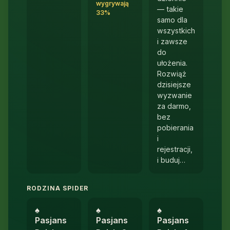
wygrywają
— takie
33%
samo dla
wszystkich
i zawsze
do
ułożenia.
Rozwiąż
dzisiejsze
wyzwanie
za darmo,
bez
pobierania
i
rejestracji,
i buduj…
RODZINA SPIDER
♠︎
♠︎
♠︎
Pasjans
Pasjans
Pasjans