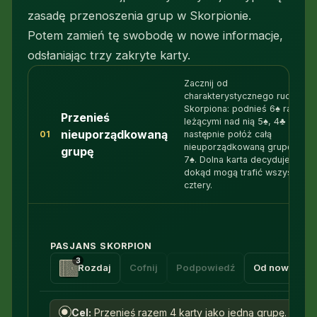
zasadę przenoszenia grup w Skorpionie.
Potem zamień tę swobodę w nowe informacje,
odsłaniając trzy zakryte karty.
Zacznij od
charakterystycznego ruchu
Skorpiona: podnieś 6♠ razem 
Przenieś
leżącymi nad nią 5♠, 4♣ i A♦, a
nieuporządkowaną
01
następnie połóż całą
nieuporządkowaną grupę na
grupę
7♠. Dolna karta decyduje,
dokąd mogą trafić wszystkie
cztery.
PASJANS SKORPION
3
Rozdaj
Cofnij
Podpowiedź
Od nowa
Cel:
Przenieś razem 4 karty jako jedną grupę.
●