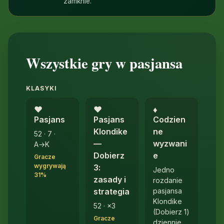
zamknie.
Wszystkie gry w pasjansa
KLASYKI
♥︎
♥︎
♦︎
Pasjans
Pasjans
Codzien
Klondike
ne
52 · 7 ·
—
wyzwani
A→K
Dobierz
e
Gracze
wygrywają
3:
Jedno
31%
zasady i
rozdanie
pasjansa
strategia
Klondike
52 · ×3
(Dobierz 1)
Gracze
dziennie