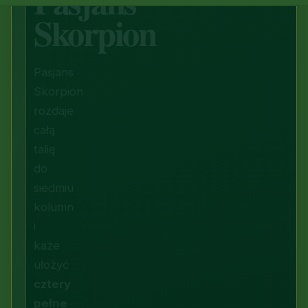
Pasjans
Skorpion
Pasjans
Skorpion
rozdaje
całą
talię
do
siedmiu
kolumn
i
każe
ułożyć
cztery
pełne