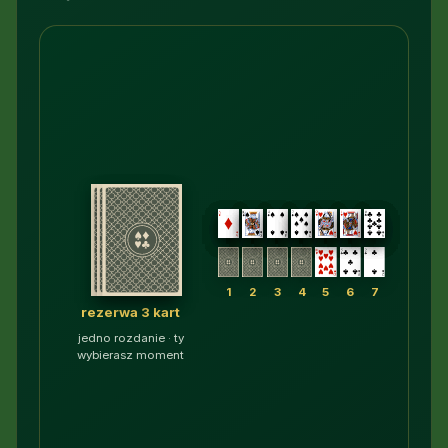
1
2
3
4
5
6
7
rezerwa 3 kart
jedno rozdanie · ty
wybierasz moment