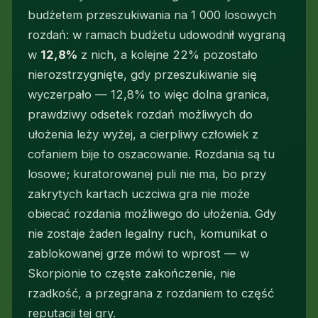
budżetem przeszukiwania na 1 000 losowych
rozdań: w ramach budżetu udowodnił wygraną
w
12,8%
z nich, a kolejne 22% pozostało
nierozstrzygnięte, gdy przeszukiwanie się
wyczerpało — 12,8% to więc dolna granica,
prawdziwy odsetek rozdań możliwych do
ułożenia leży wyżej, a cierpliwy człowiek z
cofaniem bije to oszacowanie. Rozdania są tu
losowe; kuratorowanej puli nie ma, bo przy
zakrytych kartach uczciwa gra nie może
obiecać rozdania możliwego do ułożenia. Gdy
nie zostaje żaden legalny ruch, komunikat o
zablokowanej grze mówi to wprost — w
Skorpionie to częste zakończenie, nie
rzadkość, a przegrana z rozdaniem to część
reputacji tej gry.