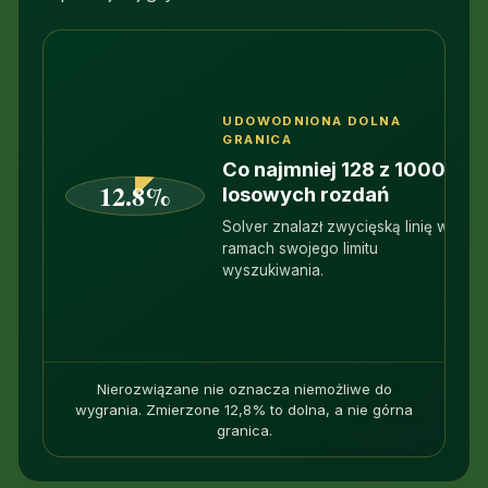
UDOWODNIONA DOLNA
GRANICA
12
Co najmniej 128 z 1000
12.8%
losowych rozdań
2
Solver znalazł zwycięską linię w
ramach swojego limitu
65
wyszukiwania.
Nierozwiązane nie oznacza niemożliwe do
wygrania. Zmierzone 12,8% to dolna, a nie górna
granica.