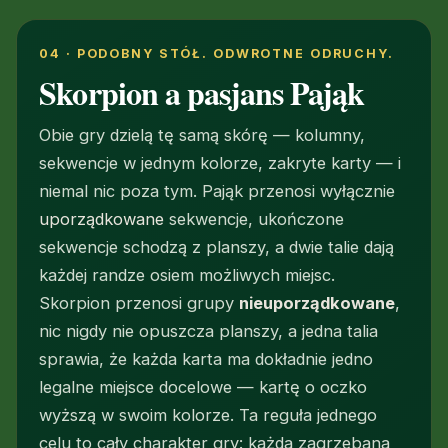
04 · PODOBNY STÓŁ. ODWROTNE ODRUCHY.
Skorpion a pasjans Pająk
Obie gry dzielą tę samą skórę — kolumny,
sekwencje w jednym kolorze, zakryte karty — i
niemal nic poza tym. Pająk przenosi wyłącznie
uporządkowane
sekwencje, ukończone
sekwencje schodzą z planszy, a dwie talie dają
każdej randze osiem możliwych miejsc.
Skorpion przenosi grupy
nieuporządkowane
,
nic nigdy nie opuszcza planszy, a jedna talia
sprawia, że każda karta ma dokładnie jedno
legalne miejsce docelowe — kartę o oczko
wyższą w swoim kolorze. Ta reguła jednego
celu to cały charakter gry: każda zagrzebana