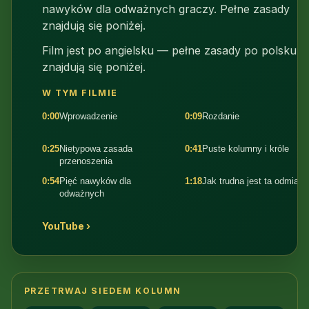
nawyków dla odważnych graczy. Pełne zasady
znajdują się poniżej.
Film jest po angielsku — pełne zasady po polsku
znajdują się poniżej.
W TYM FILMIE
0:00
Wprowadzenie
0:09
Rozdanie
0:25
Nietypowa zasada
0:41
Puste kolumny i króle
przenoszenia
0:54
Pięć nawyków dla
1:18
Jak trudna jest ta odmian
odważnych
YouTube ›
PRZETRWAJ SIEDEM KOLUMN