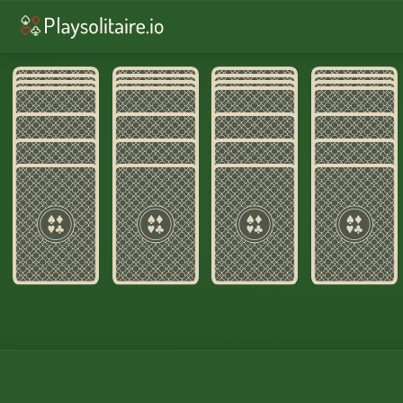
♥︎
Pasjans
♠︎
Pasjans Pająk
♣︎
Pasjans FreeCell
♦︎
Wasp Solitaire
♦︎
Pasjans Piramida
♥︎
Dobierz 3
♠︎
Pająk 2 Kolory
♠︎
Pająk 4 Kolory
♦︎
Golf
♦︎
Codzienne wyzwanie
PRZESUWAJ
CHAOS.
UKŁADAJ
KOLORY.