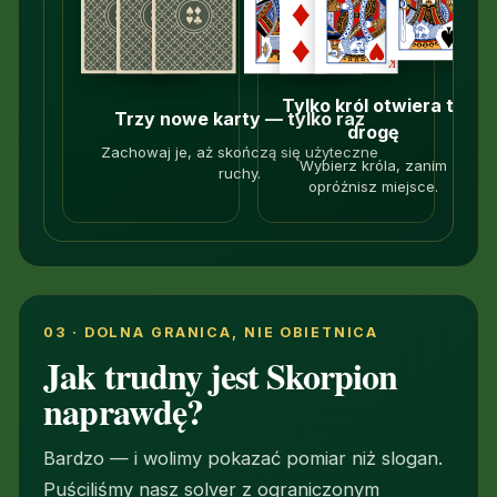
←
Pusta
→
Tylko król otwiera tę
Trzy nowe karty — tylko raz
drogę
Zachowaj je, aż skończą się użyteczne
Wybierz króla, zanim
ruchy.
opróżnisz miejsce.
03 · DOLNA GRANICA, NIE OBIETNICA
Jak trudny jest Skorpion
naprawdę?
Bardzo — i wolimy pokazać pomiar niż slogan.
Puściliśmy nasz solver z ograniczonym