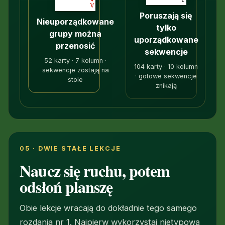
Poruszają się
Nieuporządkowane
tylko
grupy można
uporządkowane
przenosić
sekwencje
52 karty · 7 kolumn ·
104 karty · 10 kolumn
sekwencje zostają na
· gotowe sekwencje
stole
znikają
05 · DWIE STAŁE LEKCJE
Naucz się ruchu, potem
odsłoń planszę
Obie lekcje wracają do dokładnie tego samego
rozdania nr 1. Najpierw wykorzystaj nietypową