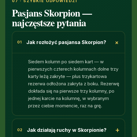
07 · SZYBKIE ODPOWIEDZI
Pasjans Skorpion —
najczęstsze pytania
+
Jak rozłożyć pasjansa Skorpion?
01
Siedem kolumn po siedem kart — w
pierwszych czterech kolumnach dolne trzy
karty leżą zakryte — plus trzykartowa
rezerwa odłożona zakryta z boku. Rezerwę
dokłada się na pierwsze trzy kolumny, po
jednej karcie na kolumnę, w wybranym
przez ciebie momencie, raz na grę.
+
Jak działają ruchy w Skorpionie?
02