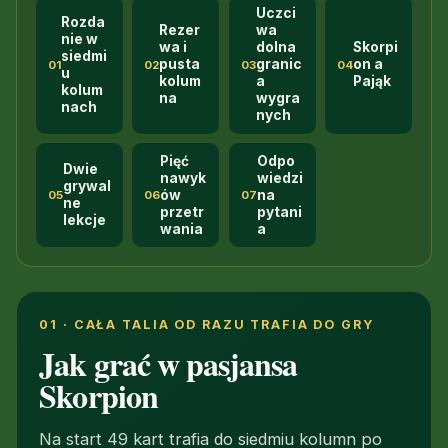
Uczci
Rozda
Rezer
wa
nie w
wa i
dolna
Skorpi
siedmi
pusta
granic
on a
01
02
03
04
u
kolum
a
Pająk
kolum
na
wygra
nach
nych
Pięć
Odpo
Dwie
nawyk
wiedzi
grywal
ów
na
05
06
07
ne
przetr
pytani
lekcje
wania
a
01 · CAŁA TALIA OD RAZU TRAFIA DO GRY
Jak grać w pasjansa
Skorpion
Na start 49 kart trafia do siedmiu kolumn po