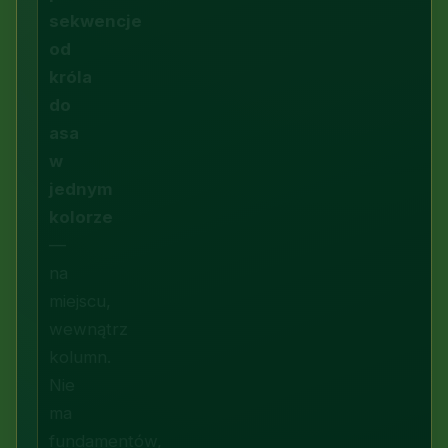
sekwencje
od
króla
do
asa
w
jednym
kolorze
—
na
miejscu,
wewnątrz
kolumn.
Nie
ma
fundamentów,